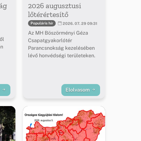
ág
2026 augusztusi
lőtérértesítő
Populáris hír
2026. 07. 29 09:31
Az MH Böszörményi Géza
ől
Csapatgyakorlótér
őn
Parancsnokság kezelésében
lévő honvédségi területeken.
m
Elolvasom