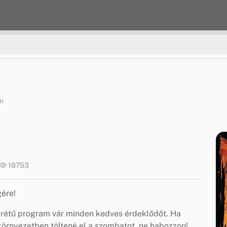
án
18753
ére!
sokrétű program vár minden kedves érdeklődőt. Ha
örnyezetben töltené el a szombatot, ne habozzon!