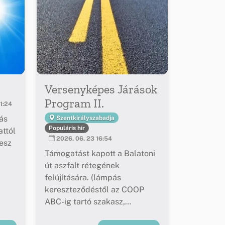
Versenyképes Járások
Program II.
1:24
ás
Szentkirályszabadja
Populáris hír
ttól
2026. 06. 23 16:54
esz
Támogatást kapott a Balatoni
út aszfalt rétegének
felújítására. (lámpás
kereszteződéstől az COOP
ABC-ig tartó szakasz,
buszöblök felújítása)