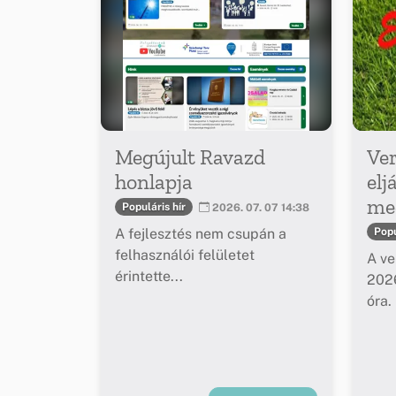
Megújult Ravazd
Ver
honlapja
elj
meg
Populáris hír
2026. 07. 07 14:38
A fejlesztés nem csupán a
Popu
felhasználói felületet
A ve
érintette...
2026
óra.