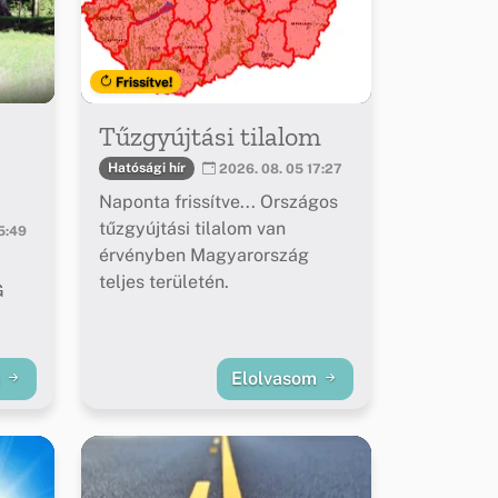
Frissítve!
Tűzgyújtási tilalom
Hatósági hír
2026. 08. 05 17:27
Naponta frissítve... Országos
tűzgyújtási tilalom van
5:49
érvényben Magyarország
teljes területén.
G
m
Elolvasom