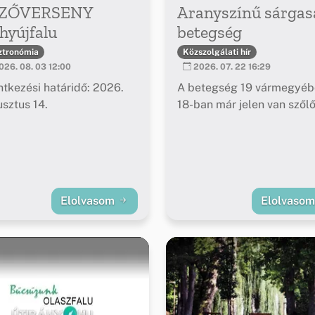
ZŐVERSENY
Aranyszínű sárgas
hyújfalu
betegség
ztronómia
Közszolgálati hír
26. 08. 03 12:00
2026. 07. 22 16:29
ntkezési határidő: 2026.
A betegség 19 vármegyéb
sztus 14.
18-ban már jelen van szől
Elolvasom
Elolvaso