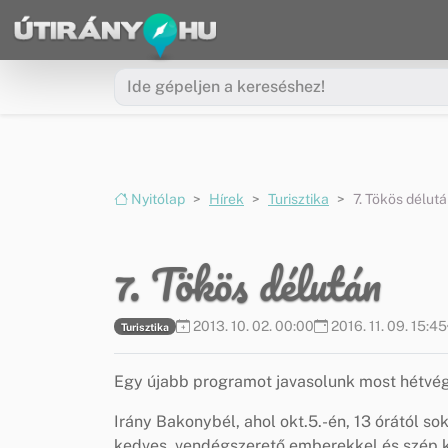
Ugrás a menüre
Ugrás a tartalomra
Nyitólap
Hírek
Turisztika
7. Tökös délut
7. Tökös délután
2013. 10. 02. 00:00
2016. 11. 09. 15:45
Turisztika
Egy újabb programot javasolunk most hétvég
Irány Bakonybél, ahol okt.5.-én, 13 órától 
kedves, vendégszerető emberekkel és szép k