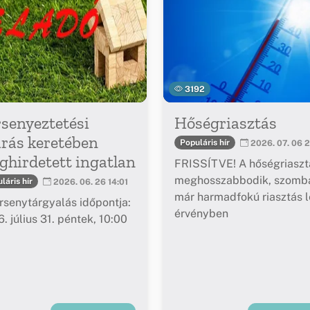
3192
senyeztetési
Hőségriasztás
árás keretében
Populáris hír
2026. 07. 06 2
hirdetett ingatlan
FRISSÍTVE! A hőségriaszt
meghosszabbodik, szomba
láris hír
2026. 06. 26 14:01
már harmadfokú riasztás l
rsenytárgyalás időpontja:
érvényben
. július 31. péntek, 10:00