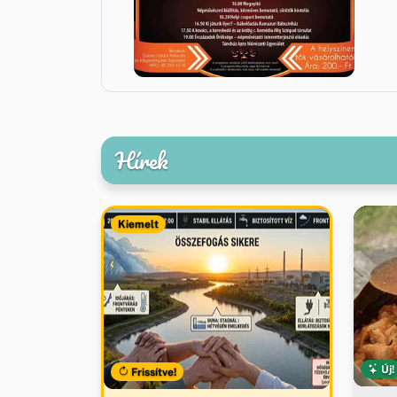
Hírek
Kiemelt
Új!
Frissítve!