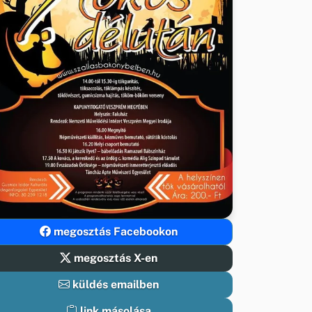
megosztás Facebookon
megosztás X-en
küldés emailben
link másolása