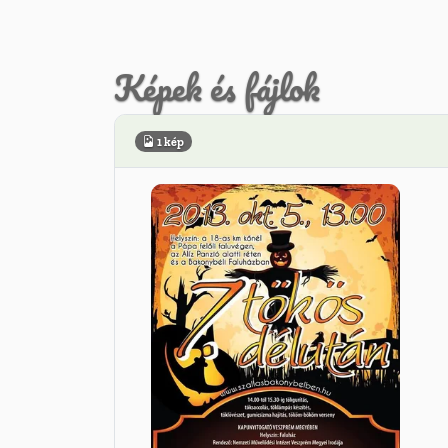
Képek és fájlok
1 kép