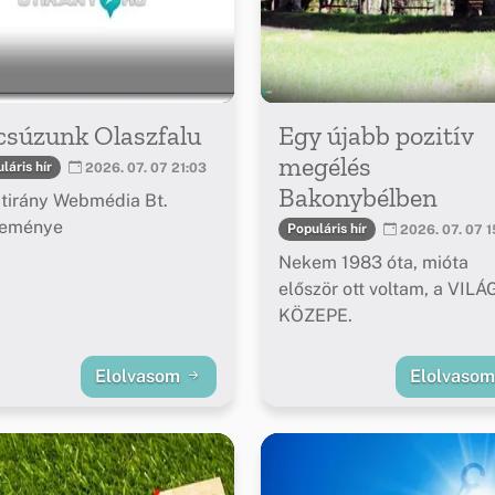
csúzunk Olaszfalu
Egy újabb pozitív
megélés
láris hír
2026. 07. 07 21:03
Bakonybélben
tirány Webmédia Bt.
leménye
Populáris hír
2026. 07. 07 1
Nekem 1983 óta, mióta
először ott voltam, a VILÁ
KÖZEPE.
Elolvasom
Elolvaso