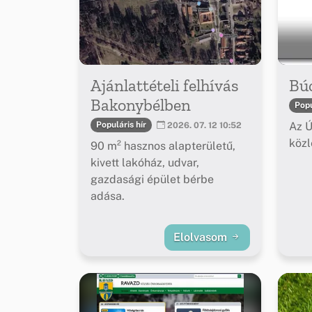
Ajánlattételi felhívás
Bú
Bakonybélben
Popu
Az Ú
Populáris hír
2026. 07. 12 10:52
köz
90 m² hasznos alapterületű,
kivett lakóház, udvar,
gazdasági épület bérbe
adása.
Elolvasom