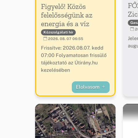
FŐ
Figyelő! Közös
Zic
felelősségünk az
energia és a víz
Gas
20
Közszolgálati hír
Jele
2026. 08. 07 06:55
augu
Frissítve: 2026.08.07. kedd
07:00 Folyamatosan frissülő
tájékoztató az Útirány.hu
kezelésében
Elolvasom