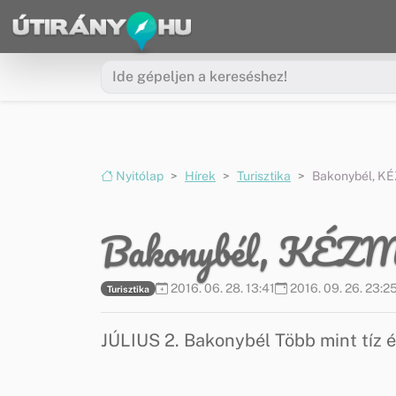
Ugrás a menüre
Ugrás a tartalomra
Nyitólap
Hírek
Turisztika
Bakonybél, 
Bakonybél, KÉ
2016. 06. 28. 13:41
2016. 09. 26. 23:2
Turisztika
JÚLIUS 2. Bakonybél Több mint tíz év