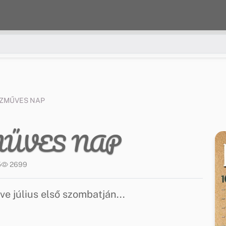
KÉZMŰVES NAP
ZMŰVES NAP
5
2699
e július első szombatján...