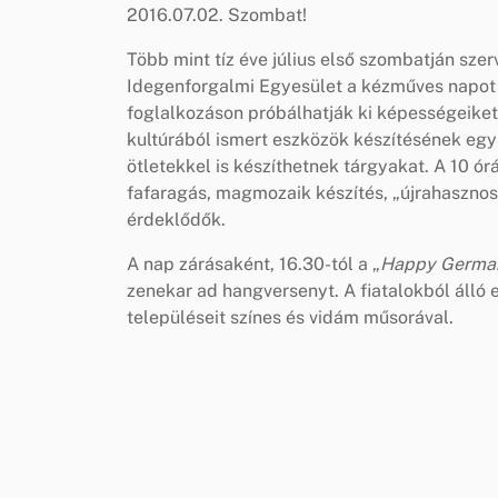
2016.07.02. Szombat!
Több mint tíz éve július első szombatján szer
Idegenforgalmi Egyesület a kézműves napot 
foglalkozáson próbálhatják ki képességeiket
kultúrából ismert eszközök készítésének egys
ötletekkel is készíthetnek tárgyakat. A 10 ó
fafaragás, magmozaik készítés, „újrahasznosí
érdeklődők.
A nap zárásaként, 16.30-tól a „
Happy German
zenekar ad hangversenyt. A fiatalokból álló
településeit színes és vidám műsorával.