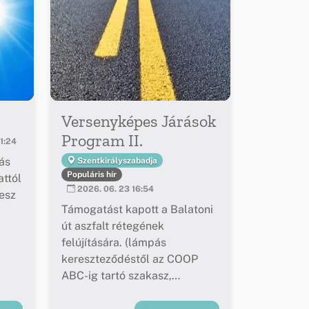
Versenyképes Járások
Program II.
1:24
ás
Szentkirályszabadja
Populáris hír
ttól
2026. 06. 23 16:54
esz
Támogatást kapott a Balatoni
út aszfalt rétegének
felújítására. (lámpás
kereszteződéstől az COOP
ABC-ig tartó szakasz,
buszöblök felújítása)