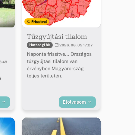
Frissítve!
Tűzgyújtási tilalom
Hatósági hír
2026. 08. 05 17:27
Naponta frissítve... Országos
tűzgyújtási tilalom van
5:49
érvényben Magyarország
teljes területén.
G
m
Elolvasom