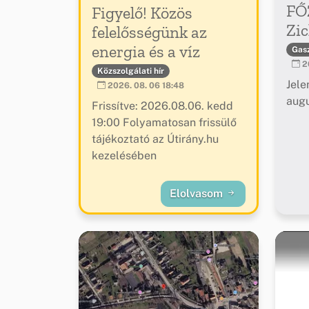
FŐ
Figyelő! Közös
Zic
felelősségünk az
energia és a víz
Gas
20
Közszolgálati hír
Jele
2026. 08. 06 18:48
augu
Frissítve: 2026.08.06. kedd
19:00 Folyamatosan frissülő
tájékoztató az Útirány.hu
kezelésében
Elolvasom