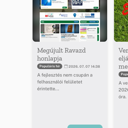
Megújult Ravazd
Ver
honlapja
elj
meg
Populáris hír
2026. 07. 07 14:38
A fejlesztés nem csupán a
Popu
felhasználói felületet
A ve
érintette...
2026
óra.