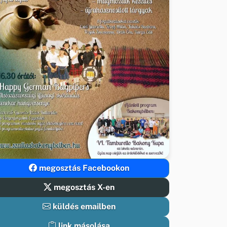
megosztás Facebookon
megosztás X-en
küldés emailben
link másolása