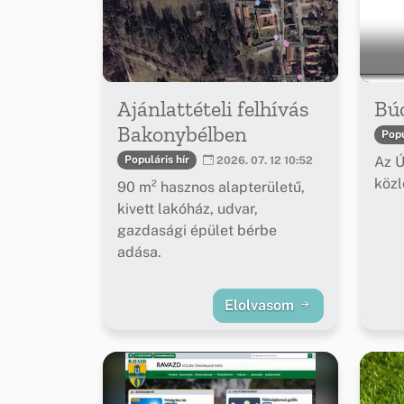
Ajánlattételi felhívás
Bú
Bakonybélben
Popu
Az Ú
Populáris hír
2026. 07. 12 10:52
köz
90 m² hasznos alapterületű,
kivett lakóház, udvar,
gazdasági épület bérbe
adása.
Elolvasom