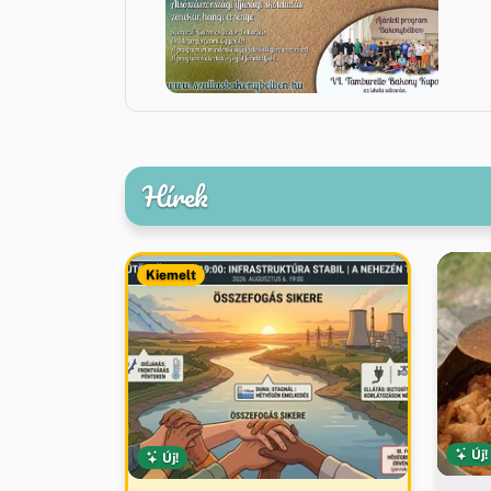
Hírek
Kiemelt
Új!
Új!