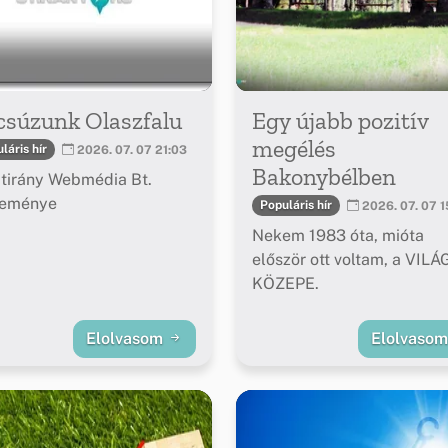
csúzunk Olaszfalu
Egy újabb pozitív
megélés
láris hír
2026. 07. 07 21:03
Bakonybélben
tirány Webmédia Bt.
leménye
Populáris hír
2026. 07. 07 1
Nekem 1983 óta, mióta
először ott voltam, a VILÁ
KÖZEPE.
Elolvasom
Elolvaso