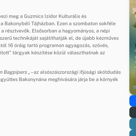
vezi meg a Guzmics Izidor Kulturális és
a Bakonybéli Tájházban. Ezen a szombaton sokféle
 a résztvevők. Elsősorban a hagyományos, a népi
zerű technikáját sajátíthatják el, de újabb kézműves
rától 16 óráig tartó programon agyagozás, szövés,
tott” tárgyak készítése közül választhatnak az
 Bagpipers
„ – az alsószászországi ifjúsági skótdudás
 együttes Bakonynána meghívására járja be a környék