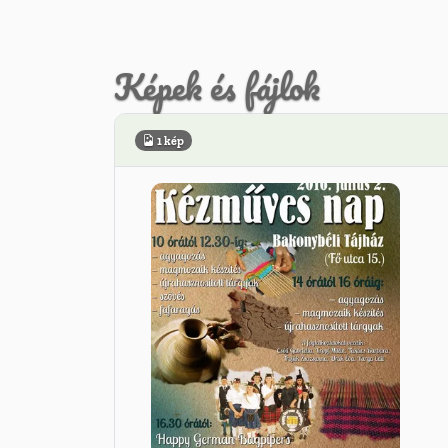
Képek és fájlok
1 kép