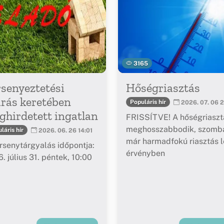
3165
senyeztetési
Hőségriasztás
árás keretében
Populáris hír
2026. 07. 06 2
hirdetett ingatlan
FRISSÍTVE! A hőségriaszt
meghosszabbodik, szomba
láris hír
2026. 06. 26 14:01
már harmadfokú riasztás l
rsenytárgyalás időpontja:
érvényben
. július 31. péntek, 10:00