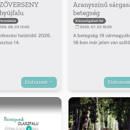
ZŐVERSENY
Aranyszínű sárgas
hyújfalu
betegség
ztronómia
Közszolgálati hír
26. 08. 03 12:00
2026. 07. 22 16:29
ntkezési határidő: 2026.
A betegség 19 vármegyéb
sztus 14.
18-ban már jelen van szől
Elolvasom
Elolvaso