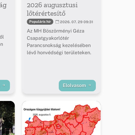
ág
2026 augusztusi
lőtérértesítő
Populáris hír
2026. 07. 29 09:31
Az MH Böszörményi Géza
ől
Csapatgyakorlótér
őn
Parancsnokság kezelésében
lévő honvédségi területeken.
m
Elolvasom