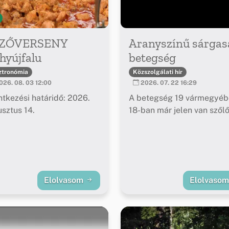
ZŐVERSENY
Aranyszínű sárgas
hyújfalu
betegség
ztronómia
Közszolgálati hír
26. 08. 03 12:00
2026. 07. 22 16:29
ntkezési határidő: 2026.
A betegség 19 vármegyéb
sztus 14.
18-ban már jelen van szől
Elolvasom
Elolvaso