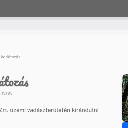
 korlátozás
átozás
15193
t. üzemi vadászterületén kirándulni