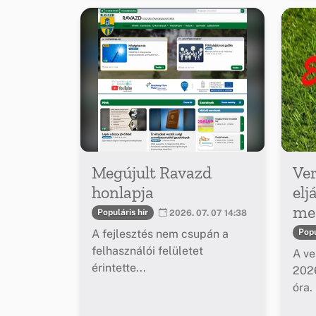
Megújult Ravazd
Ver
honlapja
elj
meg
Populáris hír
2026. 07. 07 14:38
A fejlesztés nem csupán a
Popu
felhasználói felületet
A ve
érintette...
2026
óra.