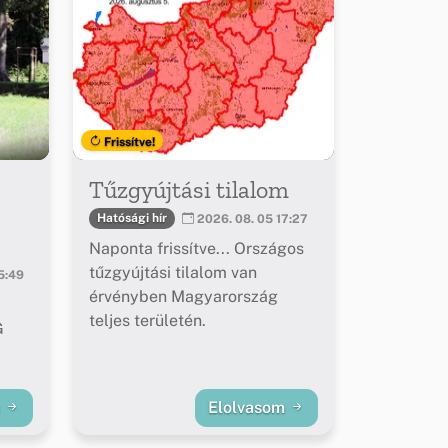
Frissítve!
Tűzgyújtási tilalom
Hatósági hír
2026. 08. 05 17:27
Naponta frissítve... Országos
tűzgyújtási tilalom van
5:49
érvényben Magyarország
teljes területén.
G
m
Elolvasom