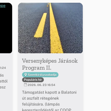
Versenyképes Járások
Program II.
1:24
ás
Szentkirályszabadja
Populáris hír
ttól
2026. 06. 23 16:54
esz
Támogatást kapott a Balatoni
út aszfalt rétegének
felújítására. (lámpás
kereszteződéstől az COOP