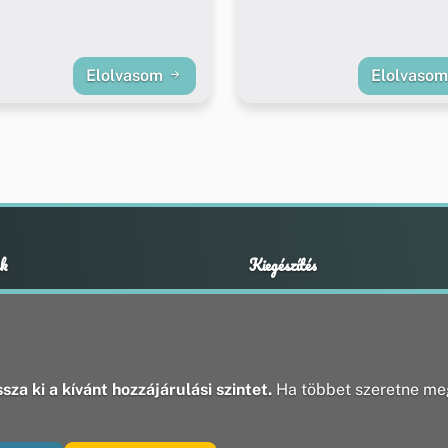
Elolvasom
Elolvaso
k
Kiegészítés
Adatvédelmi nyilatkozat
ények
Impresszum
ek
ak
sza ki a kívánt hozzájárulási szintet.
Ha többet szeretne meg