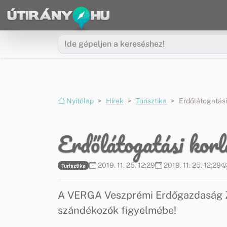
Ugrás a menüre
Ugrás a tartalomra
Nyitólap
Hírek
Turisztika
Erdőlátogatási
Erdőlátogatási korl
2019. 11. 25. 12:29
2019. 11. 25. 12:29
Turisztika
A VERGA Veszprémi Erdőgazdaság Zr
szándékozók figyelmébe!