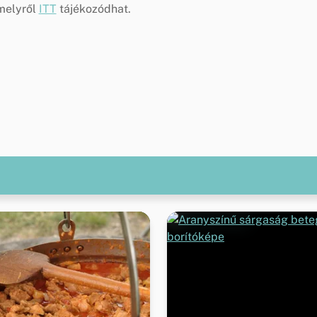
amelyről
ITT
tájékozódhat.