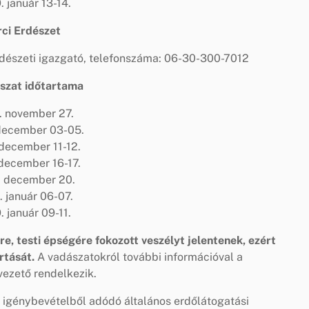
. január 13-14.
rci Erdészet
dészeti igazgató, telefonszáma: 06-30-300-7012
szat időtartama
. november 27.
december 03-05.
december 11-12.
december 16-17.
. december 20.
. január 06-07.
. január 09-11.
e, testi épségére fokozott veszélyt jelentenek, ezért
rtását.
A vadászatokról további információval a
ezető rendelkezik.
i igénybevételből adódó általános erdőlátogatási