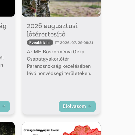
ág
2026 augusztusi
lőtérértesítő
Populáris hír
2026. 07. 29 09:31
Az MH Böszörményi Géza
ől
Csapatgyakorlótér
őn
Parancsnokság kezelésében
lévő honvédségi területeken.
m
Elolvasom