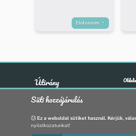
Elolvasom
Útirány
Oldala
Hírek
A klasszikus emberi értékek otthona
Süti hozzájárulás
Esem
Hely
Oldal
Ez a weboldal sütiket használ. Kérjük, válas
nyilatkozatunkat!