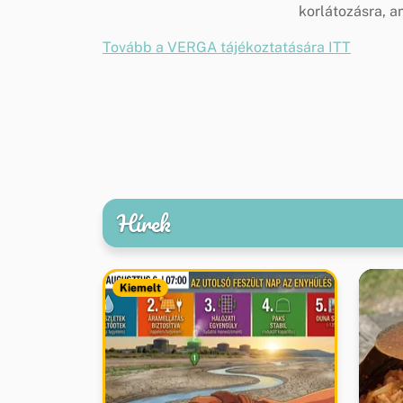
korlátozásra, 
Tovább a VERGA tájékoztatására ITT
Hírek
Kiemelt