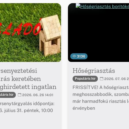
3136
senyeztetési
Hőségriasztás
árás keretében
Populáris hír
2026. 07. 06 2
hirdetett ingatlan
FRISSÍTVE! A hőségriaszt
meghosszabbodik, szomba
láris hír
2026. 06. 26 14:01
már harmadfokú riasztás l
rsenytárgyalás időpontja:
érvényben
. július 31. péntek, 10:00