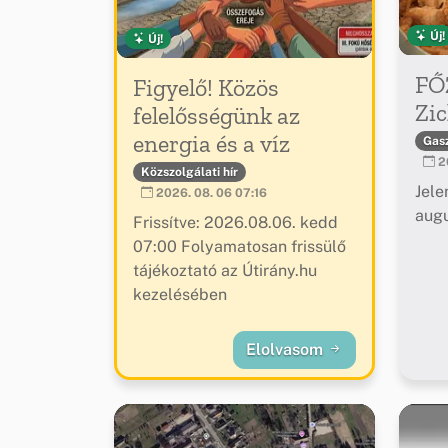
Új!
Új!
FŐ
Figyelő! Közös
Zic
felelősségünk az
energia és a víz
Gas
20
Közszolgálati hír
Jele
2026. 08. 06 07:16
augu
Frissítve: 2026.08.06. kedd
07:00 Folyamatosan frissülő
tájékoztató az Útirány.hu
kezelésében
Elolvasom