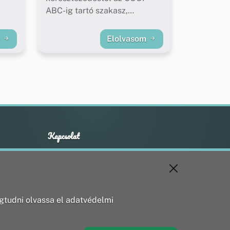
ABC-ig tartó szakasz,
buszöblök felújítása)
m
Elolvasom
Kapcsolat
+36 20 211 1888
info@utirany.hu
webmaster@utirany.hu
8419 Csesznek, Vasút u.18.
tudni olvassa el adatvédelmi