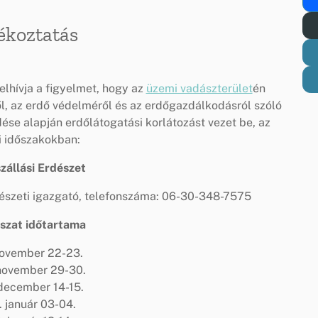
ékoztatás
lhívja a figyelmet, hogy az
üzemi vadászterület
én
ől, az erdő védelméről és az erdőgazdálkodásról szóló
dése alapján erdőlátogatási korlátozást vezet be, az
i időszakokban:
szállási Erdészet
dészeti igazgató, telefonszáma: 06-30-348-7575
szat időtartama
november 22-23.
november 29-30.
december 14-15.
 január 03-04.