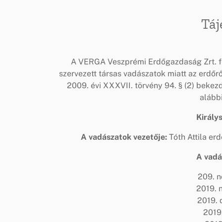
Táj
A VERGA Veszprémi Erdőgazdaság Zrt. fe
szervezett társas vadászatok miatt az erdőr
2009. évi XXXVII. törvény 94. § (2) bekez
alább
Király
A vadászatok vezetője:
Tóth Attila er
A vadá
209. 
2019. 
2019. 
2019.