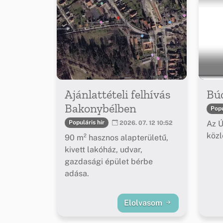
Ajánlattételi felhívás
Bú
Bakonybélben
Popu
Az Ú
Populáris hír
2026. 07. 12 10:52
köz
90 m² hasznos alapterületű,
kivett lakóház, udvar,
gazdasági épület bérbe
adása.
Elolvasom