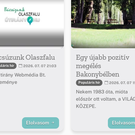
csúzunk Olaszfalu
Egy újabb pozitív
megélés
láris hír
2026. 07. 07 21:03
Bakonybélben
tirány Webmédia Bt.
leménye
Populáris hír
2026. 07. 07 1
Nekem 1983 óta, mióta
először ott voltam, a VILÁ
KÖZEPE.
Elolvasom
Elolvaso