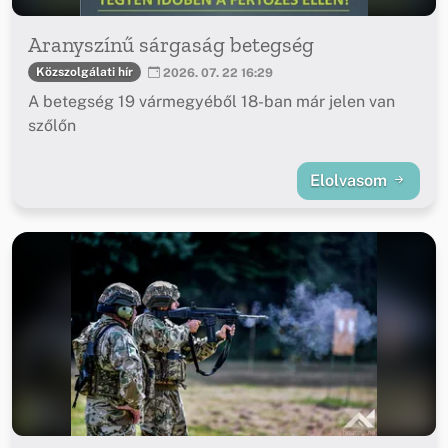
Aranyszínű sárgaság betegség
Közszolgálati hír
2026. 07. 22 16:29
A betegség 19 vármegyéből 18-ban már jelen van
szőlőn
Elolvasom