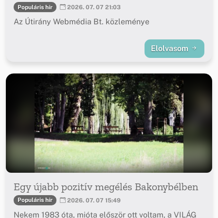
Populáris hír
2026. 07. 07 21:03
Az Útirány Webmédia Bt. közleménye
Elolvasom
Egy újabb pozitív megélés Bakonybélben
Populáris hír
2026. 07. 07 15:49
Nekem 1983 óta, mióta először ott voltam, a VILÁG