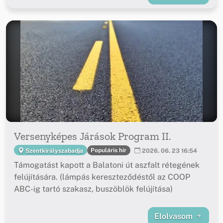
Versenyképes Járások Program II.
Populáris hír
Szentkirályszabadja
2026. 06. 23 16:54
Támogatást kapott a Balatoni út aszfalt rétegének
felújítására. (lámpás kereszteződéstől az COOP
ABC-ig tartó szakasz, buszöblök felújítása)
Elolvasom