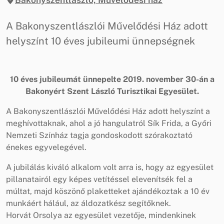
A Bakonyszentlászlói Művelődési Ház adott
helyszínt 10 éves jubileumi ünnepségnek
10 éves jubileumát ünnepelte 2019. november 30-án a
Bakonyért Szent László Turisztikai Egyesület.
A Bakonyszentlászlói Művelődési Ház adott helyszínt a
meghívottaknak, ahol a jó hangulatról Sík Frida, a Győri
Nemzeti Színház tagja gondoskodott szórakoztató
énekes egyvelegével.
A jubilálás kiváló alkalom volt arra is, hogy az egyesület
pillanatairól egy képes vetítéssel elevenítsék fel a
múltat, majd köszönő plaketteket ajándékoztak a 10 év
munkáért hálául, az áldozatkész segítőknek.
Horvát Orsolya az egyesület vezetője, mindenkinek