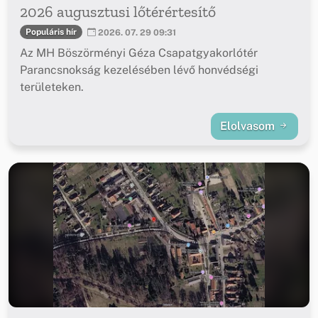
2026 augusztusi lőtérértesítő
Populáris hír
2026. 07. 29 09:31
Az MH Böszörményi Géza Csapatgyakorlótér
Parancsnokság kezelésében lévő honvédségi
területeken.
Elolvasom