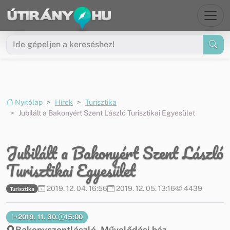
Ugrás a menüre
Ugrás a tartalomra
Nyitólap
Hírek
Turisztika
Jubilált a Bakonyért Szent László Turisztikai Egyesület
Jubilált a Bakonyért Szent László
Turisztikai Egyesület
2019. 12. 04. 16:56
2019. 12. 05. 13:16
4439
Turisztika
2019. 11. 30.
15:00
Bakonyszentlászló, Művelődési ház