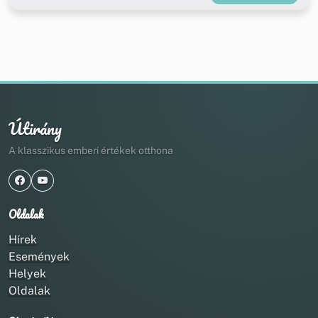
Útirány
A klasszikus emberi értékek otthona
Oldalak
Hírek
Események
Helyek
Oldalak