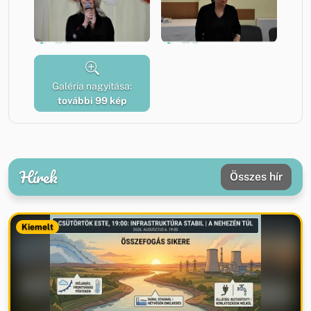
Galéria nagyítása:
további 99 kép
Hírek
Összes hír
Kiemelt