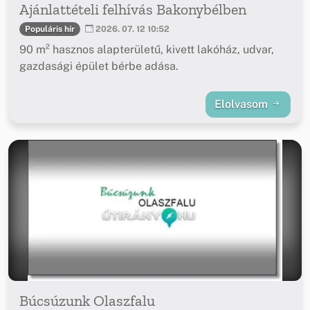
Ajánlattételi felhívás Bakonybélben
Populáris hír
2026. 07. 12 10:52
90 m² hasznos alapterületű, kivett lakóház, udvar,
gazdasági épület bérbe adása.
Elolvasom
Búcsúzunk Olaszfalu