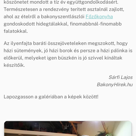
köszönetet mondott a tíz év együttgondolkodásért.
Természetesen a rendezvény terített asztalnál zajlott,
ahol az ételről a bakonyszentlászlói
Főzőkonyha
gondoskodott hidegtálakkal, finomabbnál-finomabb
falatokkal.
Az ilyenfajta baráti összejöveteleken megszokott, hogy
házi sütemények, jó házi borok és persze a házi pálinka is
előkerül, melyeket igen büszkén is jó szívvel kínáltak
készítőik.
Sárfi Lajos
BakonyHírek.hu
Lapozgasson a galériában a képek között!