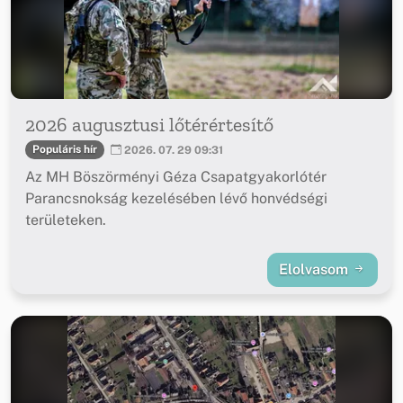
2026 augusztusi lőtérértesítő
Populáris hír
2026. 07. 29 09:31
Az MH Böszörményi Géza Csapatgyakorlótér
Parancsnokság kezelésében lévő honvédségi
területeken.
Elolvasom