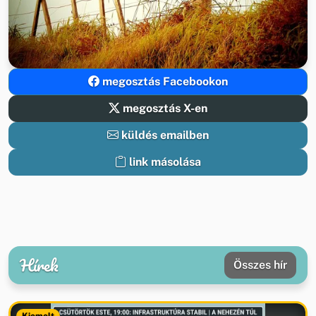
megosztás Facebookon
megosztás X-en
küldés emailben
link másolása
Hírek
Összes hír