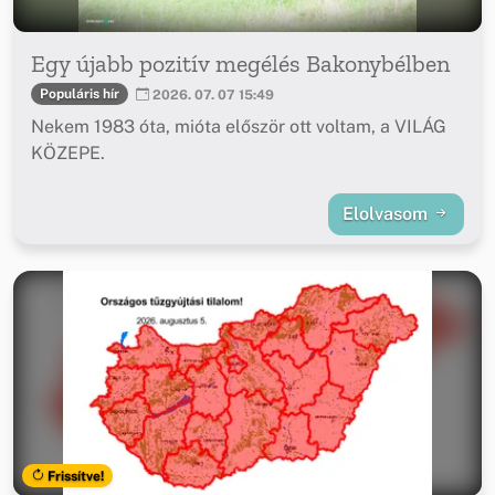
Egy újabb pozitív megélés Bakonybélben
Populáris hír
2026. 07. 07 15:49
Nekem 1983 óta, mióta először ott voltam, a VILÁG
KÖZEPE.
Elolvasom
Frissítve!