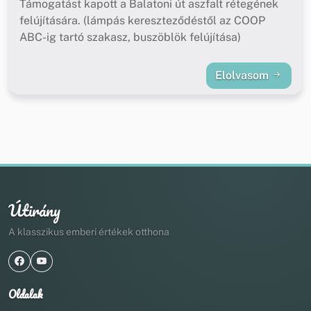
Támogatást kapott a Balatoni út aszfalt rétegének
felújítására. (lámpás kereszteződéstől az COOP
ABC-ig tartó szakasz, buszöblök felújítása)
Elolvasom
Útirány
A klasszikus emberi értékek otthona
Oldalak