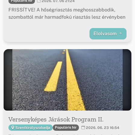
Populáris hír
2026. 07. 06 21:24
FRISSÍTVE! A hőségriasztás meghosszabbodik,
szombattól már harmadfokú riasztás lesz érvényben
Elolvasom
Versenyképes Járások Program II.
Populáris hír
Szentkirályszabadja
2026. 06. 23 16:54