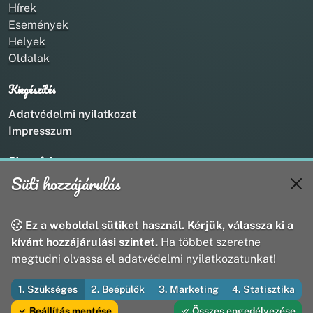
Hírek
Események
Helyek
Oldalak
Kiegészítés
Adatvédelmi nyilatkozat
Impresszum
Kapcsolat
Süti hozzájárulás
+36 20 211 1888
info@utirany.hu
webmaster@utirany.hu
Ez a weboldal sütiket használ. Kérjük, válassza ki a
8419 Csesznek, Vasút u.18.
kívánt hozzájárulási szintet.
Ha többet szeretne
megtudni olvassa el adatvédelmi nyilatkozatunkat!
1. Szükséges
2. Beépülők
3. Marketing
4. Statisztika
© 2026 Útirány Webmédia Bt. — Minden jog fenntartva
Beállítás mentése
Összes engedélyezése