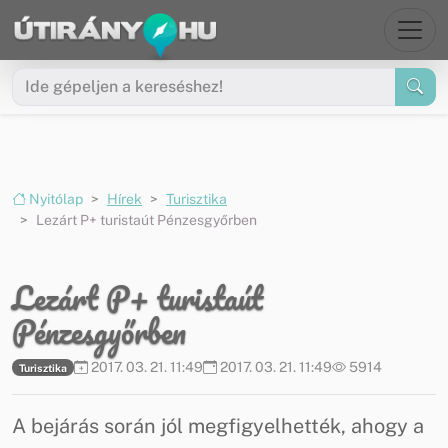
Ugrás a menüre
Ugrás a tartalomra
Nyitólap
Hírek
Turisztika
Lezárt P+ turistaút Pénzesgyőrben
Lezárt P+ turistaút
Pénzesgyőrben
2017. 03. 21. 11:49
2017. 03. 21. 11:49
5914
Turisztika
A bejárás során jól megfigyelhették, ahogy a