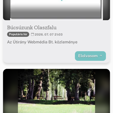
Búcsúzunk Olaszfalu
Populáris hír
2026. 07. 07 21:03
Az Útirány Webmédia Bt. közleménye
Elolvasom