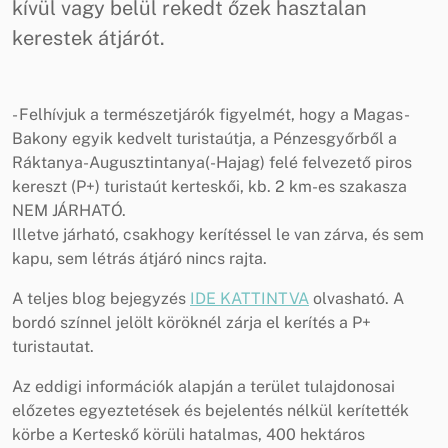
kívül vagy belül rekedt őzek hasztalan
kerestek átjárót.
- Felhívjuk a természetjárók figyelmét, hogy a Magas-
Bakony egyik kedvelt turistaútja, a Pénzesgyőrből a
Ráktanya-Augusztintanya(-Hajag) felé felvezető piros
kereszt (P+) turistaút kerteskői, kb. 2 km-es szakasza
NEM JÁRHATÓ.
Illetve járható, csakhogy kerítéssel le van zárva, és sem
kapu, sem létrás átjáró nincs rajta.
A teljes blog bejegyzés
IDE KATTINTVA
olvasható. A
bordó színnel jelölt köröknél zárja el kerítés a P+
turistautat.
Az eddigi információk alapján a terület tulajdonosai
előzetes egyeztetések és bejelentés nélkül kerítették
körbe a Kerteskő körüli hatalmas, 400 hektáros