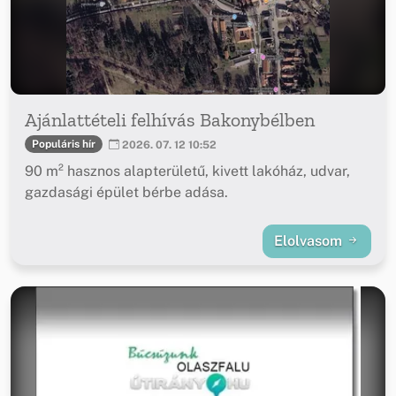
Ajánlattételi felhívás Bakonybélben
Populáris hír
2026. 07. 12 10:52
90 m² hasznos alapterületű, kivett lakóház, udvar,
gazdasági épület bérbe adása.
Elolvasom