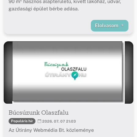
90 m² hasznos alapterületű, kivett lakóház, udvar,
gazdasági épület bérbe adása.
Elolvasom
Búcsúzunk Olaszfalu
Populáris hír
2026. 07. 07 21:03
Az Útirány Webmédia Bt. közleménye