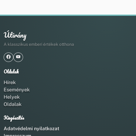
Útirány
A klasszikus emberi értékek otthona
Oldalak
Hírek
Események
Helyek
Oldalak
Kiegészítés
Adatvédelmi nyilatkozat
Impresszum