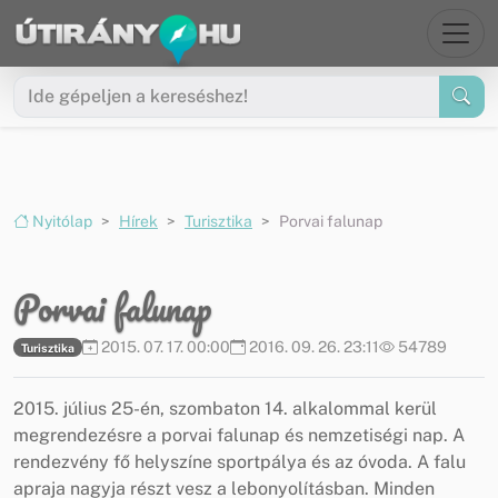
Ugrás a menüre
Ugrás a tartalomra
Nyitólap
Hírek
Turisztika
Porvai falunap
Porvai falunap
2015. 07. 17. 00:00
2016. 09. 26. 23:11
54789
Turisztika
2015. július 25-én, szombaton 14. alkalommal kerül
megrendezésre a porvai falunap és nemzetiségi nap. A
rendezvény fő helyszíne sportpálya és az óvoda. A falu
apraja nagyja részt vesz a lebonyolításban. Minden