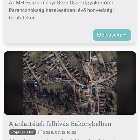
Az MH Böszörményi Géza Csapatgyakorlótér
Parancsnokság kezelésében lévő honvédségi
területeken.
Elolvasom
Ajánlattételi felhívás Bakonybélben
Populáris hír
2026. 07. 12 10:52