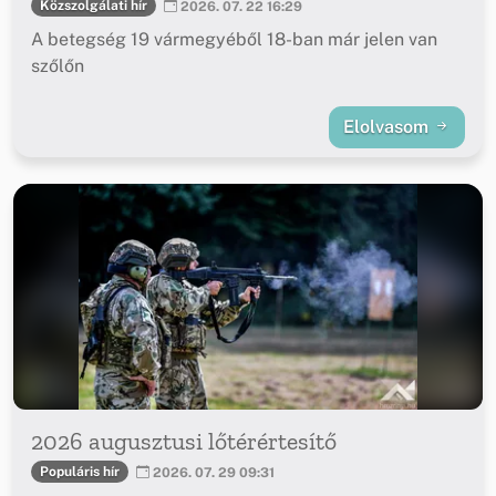
Közszolgálati hír
2026. 07. 22 16:29
A betegség 19 vármegyéből 18-ban már jelen van
szőlőn
Elolvasom
2026 augusztusi lőtérértesítő
Populáris hír
2026. 07. 29 09:31