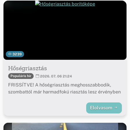
3239
Hőségriasztás
Populáris hír
2026. 07. 06 21:24
FRISSÍTVE! A hőségriasztás meghosszabbodik,
szombattól már harmadfokú riasztás lesz érvényben
Elolvasom