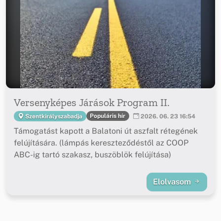
Versenyképes Járások Program II.
Populáris hír
Szentkirályszabadja
2026. 06. 23 16:54
Támogatást kapott a Balatoni út aszfalt rétegének
felújítására. (lámpás kereszteződéstől az COOP
ABC-ig tartó szakasz, buszöblök felújítása)
Elolvasom