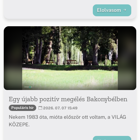
Elolvasom
Egy újabb pozitív megélés Bakonybélben
Populáris hír
2026. 07. 07 15:49
Nekem 1983 óta, mióta először ott voltam, a VILÁG
KÖZEPE.