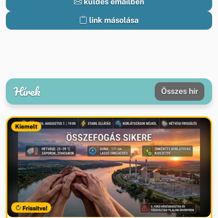
küldés emailben
link másolása
Hírek
Összes hír
Kiemelt
Frissítve!