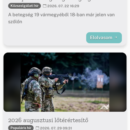
Közszolgálati hír
2026. 07. 22 16:29
A betegség 19 vármegyéből 18-ban már jelen van
szőlőn
Elolvasom
2026 augusztusi lőtérértesítő
Populáris hír
2026. 07. 29 09:31