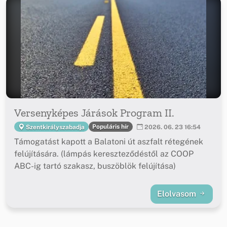
Versenyképes Járások Program II.
Populáris hír
Szentkirályszabadja
2026. 06. 23 16:54
Támogatást kapott a Balatoni út aszfalt rétegének
felújítására. (lámpás kereszteződéstől az COOP
ABC-ig tartó szakasz, buszöblök felújítása)
Elolvasom