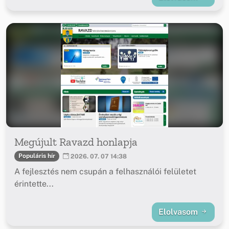
Megújult Ravazd honlapja
Populáris hír
2026. 07. 07 14:38
A fejlesztés nem csupán a felhasználói felületet
érintette...
Elolvasom