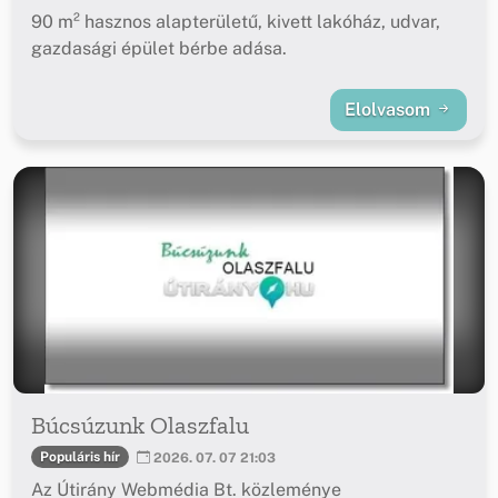
90 m² hasznos alapterületű, kivett lakóház, udvar,
gazdasági épület bérbe adása.
Elolvasom
Búcsúzunk Olaszfalu
Populáris hír
2026. 07. 07 21:03
Az Útirány Webmédia Bt. közleménye