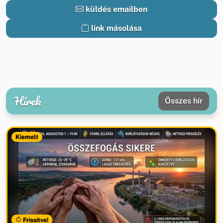
küldés emailben
link másolása
Hírek
Összes hír
Kiemelt
Frissítve!