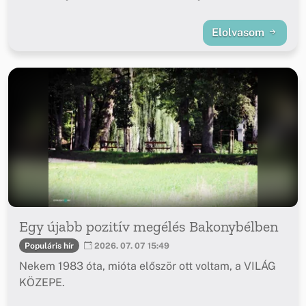
Elolvasom
Egy újabb pozitív megélés Bakonybélben
Populáris hír
2026. 07. 07 15:49
Nekem 1983 óta, mióta először ott voltam, a VILÁG
KÖZEPE.