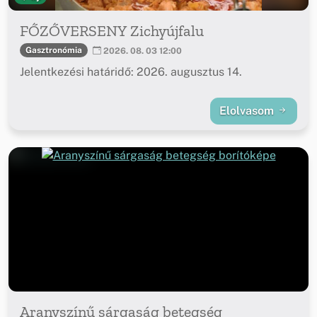
FŐZŐVERSENY Zichyújfalu
Gasztronómia
2026. 08. 03 12:00
Jelentkezési határidő: 2026. augusztus 14.
Elolvasom
Aranyszínű sárgaság betegség