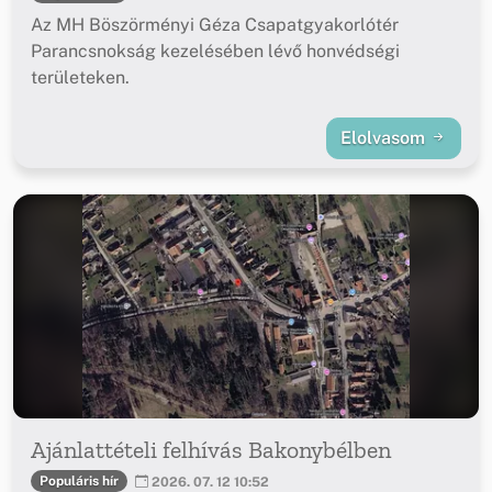
Az MH Böszörményi Géza Csapatgyakorlótér
Parancsnokság kezelésében lévő honvédségi
területeken.
Elolvasom
Ajánlattételi felhívás Bakonybélben
Populáris hír
2026. 07. 12 10:52