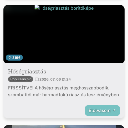
3196
Hőségriasztás
Populáris hír
2026. 07. 06 21:24
FRISSÍTVE! A hőségriasztás meghosszabbodik,
szombattól már harmadfokú riasztás lesz érvényben
Elolvasom