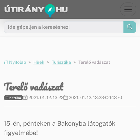
Ugrás a menüre
Ugrás a tartalomra
Nyitólap
Hírek
Turisztika
Terelő vadászat
Terelő vadászat
2021. 01. 12. 13:22
2021. 01. 12. 13:23
14370
Turisztika
15-én, pénteken a Bakonyba látogatók
figyelmébe!