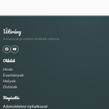
Útirány
A klasszikus emberi értékek otthona
Oldalak
Hírek
Események
Helyek
Oldalak
Kiegészítés
Adatvédelmi nyilatkozat