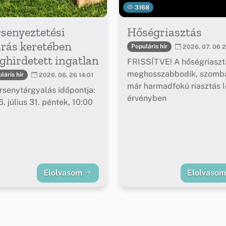
3168
senyeztetési
Hőségriasztás
árás keretében
Populáris hír
2026. 07. 06 2
hirdetett ingatlan
FRISSÍTVE! A hőségriaszt
meghosszabbodik, szomba
láris hír
2026. 06. 26 14:01
már harmadfokú riasztás l
rsenytárgyalás időpontja:
érvényben
. július 31. péntek, 10:00
Elolvasom
Elolvaso