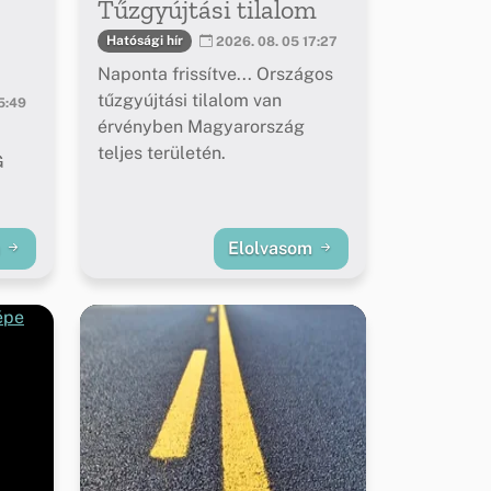
Tűzgyújtási tilalom
Hatósági hír
2026. 08. 05 17:27
Naponta frissítve... Országos
tűzgyújtási tilalom van
5:49
érvényben Magyarország
teljes területén.
G
m
Elolvasom