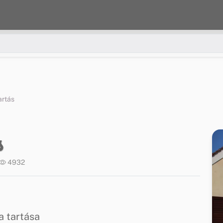
artás
s
4932
a tartása