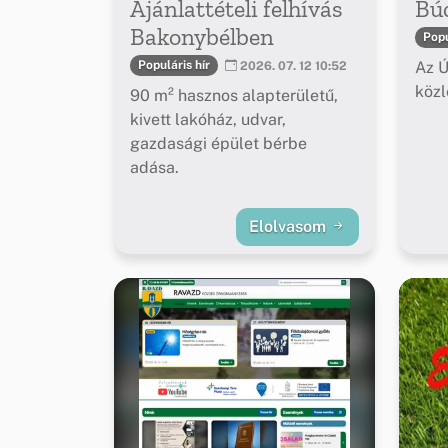
Ajánlattételi felhívás
Bú
Bakonybélben
Popu
Az Ú
Populáris hír
2026. 07. 12 10:52
köz
90 m² hasznos alapterületű,
kivett lakóház, udvar,
gazdasági épület bérbe
adása.
Elolvasom