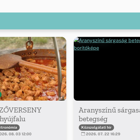
ZŐVERSENY
Aranyszínű sárgas
hyújfalu
betegség
ztronómia
Közszolgálati hír
26. 08. 03 12:00
2026. 07. 22 16:29