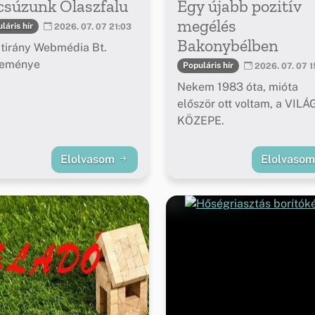
csúzunk Olaszfalu
Egy újabb pozitív
megélés
láris hír
2026. 07. 07 21:03
Bakonybélben
tirány Webmédia Bt.
leménye
Populáris hír
2026. 07. 07 1
Nekem 1983 óta, mióta
először ott voltam, a VILÁ
KÖZEPE.
Elolvasom
Elolvaso