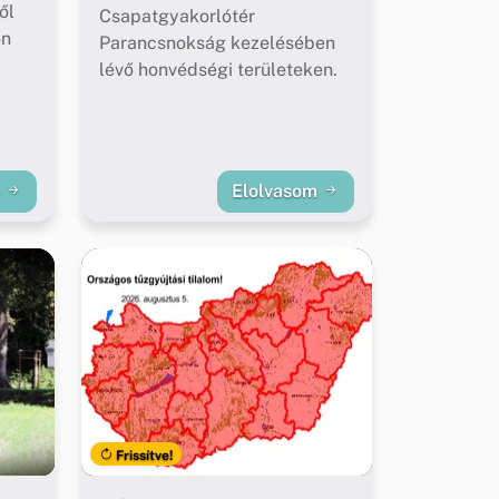
ől
Csapatgyakorlótér
őn
Parancsnokság kezelésében
lévő honvédségi területeken.
m
Elolvasom
Frissítve!