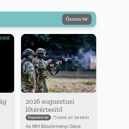
Összes hír
ág
2026 augusztusi
lőtérértesítő
Populáris hír
2026. 07. 29 09:31
Az MH Böszörményi Géza