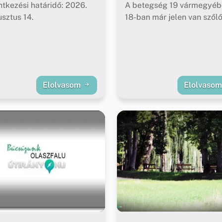
ntkezési határidő: 2026.
A betegség 19 vármegyéb
sztus 14.
18-ban már jelen van szől
Elolvasom
Elolvaso