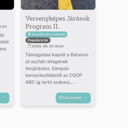
Versenyképes Járások
Program II.
1:24
ás
Szentkirályszabadja
Populáris hír
ttól
2026. 06. 23 16:54
esz
Támogatást kapott a Balatoni
út aszfalt rétegének
felújítására. (lámpás
kereszteződéstől az COOP
ABC-ig tartó szakasz,
buszöblök felújítása)
m
Elolvasom