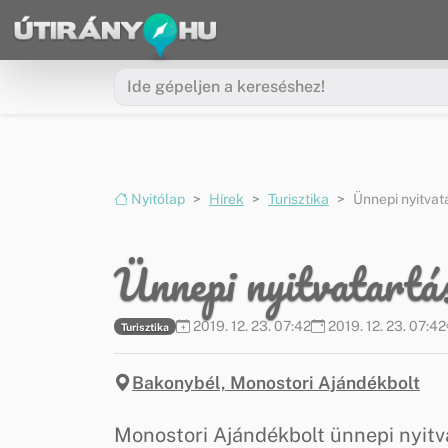
Ugrás a menüre
Ugrás a tartalomra
Nyitólap
Hírek
Turisztika
Ünnepi nyitvat
Ünnepi nyitvatartá
2019. 12. 23. 07:42
2019. 12. 23. 07:42
Turisztika
Bakonybél, Monostori Ajándékbolt
Monostori Ajándékbolt ünnepi nyitv