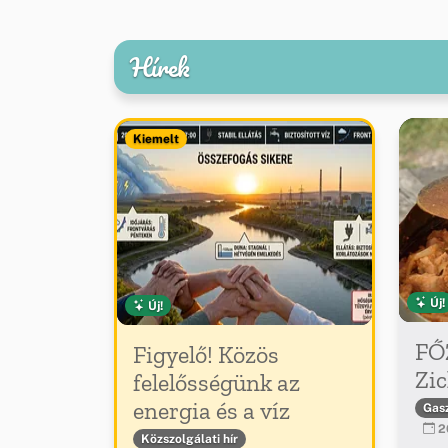
Hírek
Kiemelt
Új!
Új!
FŐ
Figyelő! Közös
Zic
felelősségünk az
energia és a víz
Gas
20
Közszolgálati hír