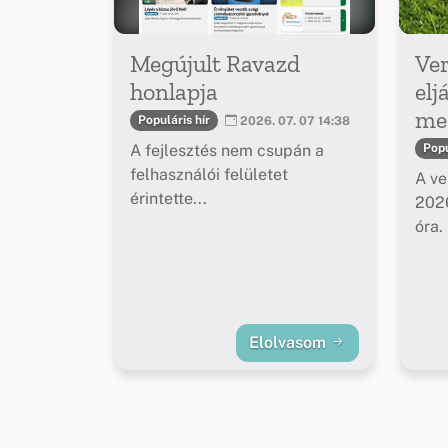
Megújult Ravazd
Ver
honlapja
elj
meg
Populáris hír
2026. 07. 07 14:38
A fejlesztés nem csupán a
Popu
felhasználói felületet
A ve
érintette...
2026
óra.
Elolvasom