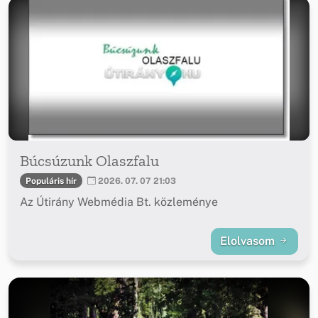
Búcsúzunk Olaszfalu
Populáris hír
2026. 07. 07 21:03
Az Útirány Webmédia Bt. közleménye
Elolvasom