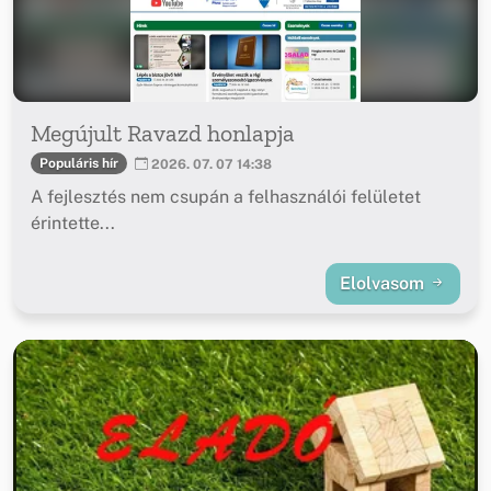
Megújult Ravazd honlapja
Populáris hír
2026. 07. 07 14:38
A fejlesztés nem csupán a felhasználói felületet
érintette...
Elolvasom