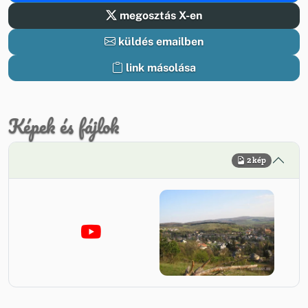
megosztás X-en
küldés emailben
link másolása
Képek és fájlok
2 kép