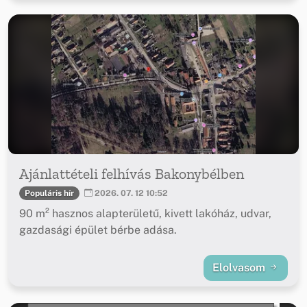
Ajánlattételi felhívás Bakonybélben
Populáris hír
2026. 07. 12 10:52
90 m² hasznos alapterületű, kivett lakóház, udvar,
gazdasági épület bérbe adása.
Elolvasom