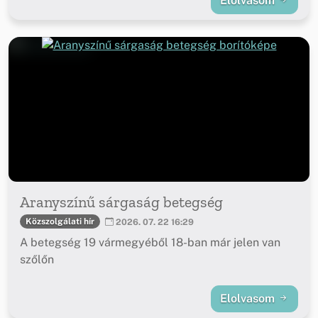
Elolvasom
Aranyszínű sárgaság betegség
Közszolgálati hír
2026. 07. 22 16:29
A betegség 19 vármegyéből 18-ban már jelen van
szőlőn
Elolvasom