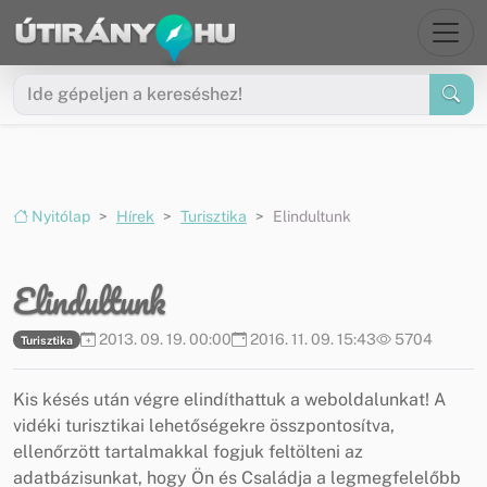
Ugrás a menüre
Ugrás a tartalomra
Nyitólap
Hírek
Turisztika
Elindultunk
Elindultunk
2013. 09. 19. 00:00
2016. 11. 09. 15:43
5704
Turisztika
Kis késés után végre elindíthattuk a weboldalunkat! A
vidéki turisztikai lehetőségekre összpontosítva,
ellenőrzött tartalmakkal fogjuk feltölteni az
adatbázisunkat, hogy Ön és Családja a legmegfelelőbb