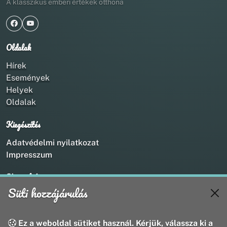
A klasszikus emberi értékek otthona
Oldalak
Hírek
Események
Helyek
Oldalak
Kiegészítés
Adatvédelmi nyilatkozat
Impresszum
Kapcsolat
Süti hozzájárulás
+36 20 211 1888
info@utirany.hu
webmaster@utirany.hu
Ez a weboldal sütiket használ. Kérjük, válassza ki a