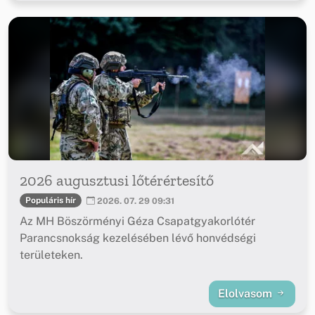
2026 augusztusi lőtérértesítő
Populáris hír
2026. 07. 29 09:31
Az MH Böszörményi Géza Csapatgyakorlótér
Parancsnokság kezelésében lévő honvédségi
területeken.
Elolvasom