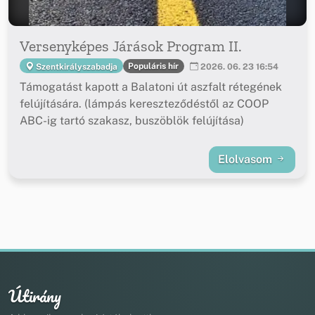
Versenyképes Járások Program II.
Populáris hír
Szentkirályszabadja
2026. 06. 23 16:54
Támogatást kapott a Balatoni út aszfalt rétegének
felújítására. (lámpás kereszteződéstől az COOP
ABC-ig tartó szakasz, buszöblök felújítása)
Elolvasom
Útirány