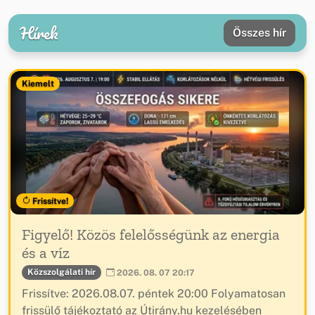
Hírek
Összes hír
Kiemelt
Frissítve!
Figyelő! Közös felelősségünk az energia
és a víz
Közszolgálati hír
2026. 08. 07 20:17
Frissítve: 2026.08.07. péntek 20:00 Folyamatosan
frissülő tájékoztató az Útirány.hu kezelésében