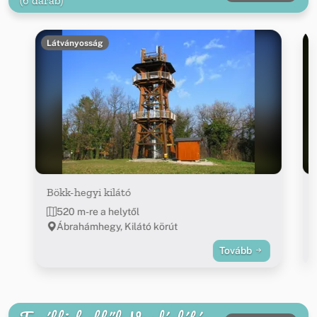
(6 darab)
Látványosság
Bökk-hegyi kilátó
520 m-re a helytől
Ábrahámhegy, Kilátó körút
Tovább