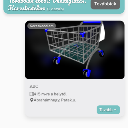
Továbbiak ebből: Vendéglátás,
Továbbiak
Kereskedelem
(1 darab)
Kereskedelem
ABC
415 m-re a helytől
Ábrahámhegy, Patak.u.
Tovább