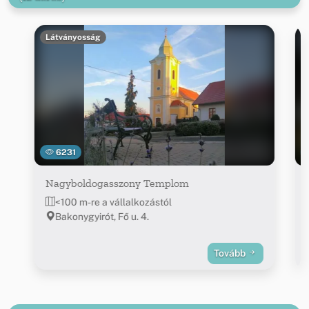
Látványosság
6231
Nagyboldogasszony Templom
<100 m-re a vállalkozástól
Bakonygyirót, Fő u. 4.
Tovább