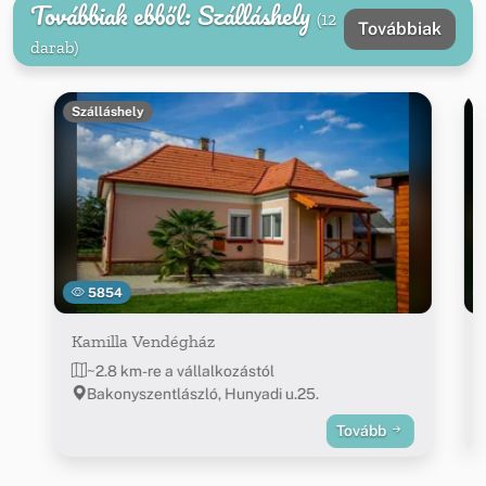
Továbbiak ebből: Szálláshely
(12
Továbbiak
darab)
Szálláshely
5854
Kamilla Vendégház
~2.8 km-re a vállalkozástól
Bakonyszentlászló, Hunyadi u.25.
Tovább