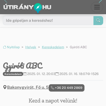
Ugrás a menüre
Ugrás a tartalomra
Nyitólap
Helyek
Kereskedelem
Gyiróti ABC
Gyiróti ABC
2025. 01. 12. 20:03
2025. 01. 16. 18:07
1526
Kereskedelem
Bakonygyirót, Fő u. 5
+36 20 449 2869
Kezd a napot velünk!