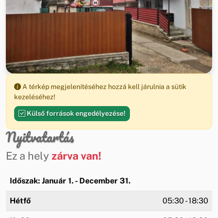
A térkép megjelenítéséhez hozzá kell járulnia a sütik
kezeléséhez!
Külső források engedélyezése!
Nyitvatartás
Ez a hely
zárva van!
Időszak: Január 1. - December 31.
Hétfő
05:30 - 18:30