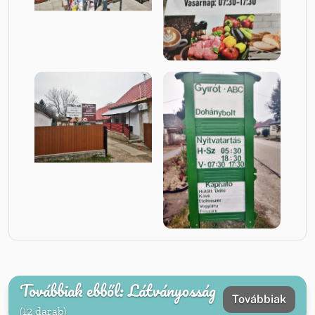
Továbbiak ebből: Látványosság
Továbbiak
(12 darab)