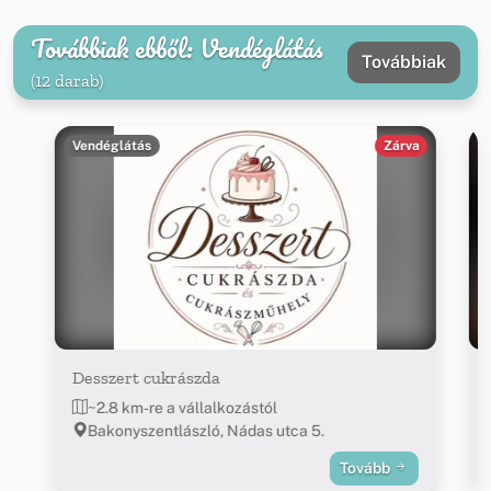
Továbbiak ebből: Vendéglátás
Továbbiak
(12 darab)
Vendéglátás
Zárva
Desszert cukrászda
~2.8 km-re a vállalkozástól
Bakonyszentlászló, Nádas utca 5.
Tovább