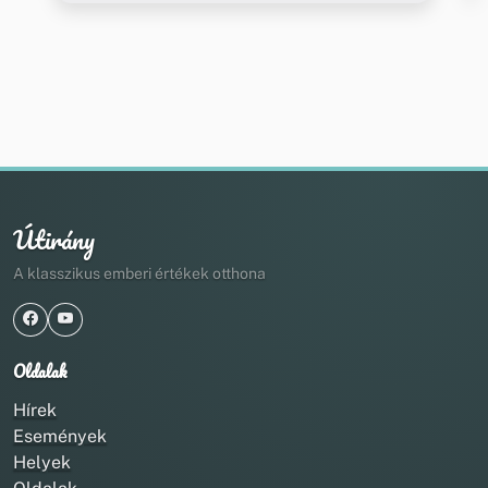
Útirány
A klasszikus emberi értékek otthona
Oldalak
Hírek
Események
Helyek