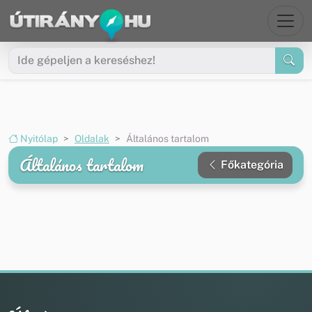
Ugrás a menüre
Ugrás a tartalomra
Nyitólap
Oldalak
Általános tartalom
Általános tartalom
Főkategória