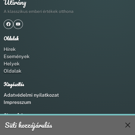
Útirány
A klasszikus emberi értékek otthona
Oldalak
Hírek
Események
Helyek
Oldalak
Kiegészítés
Adatvédelmi nyilatkozat
Impresszum
Kapcsolat
Süti hozzájárulás
+36 20 211 1888
info@utirany.hu