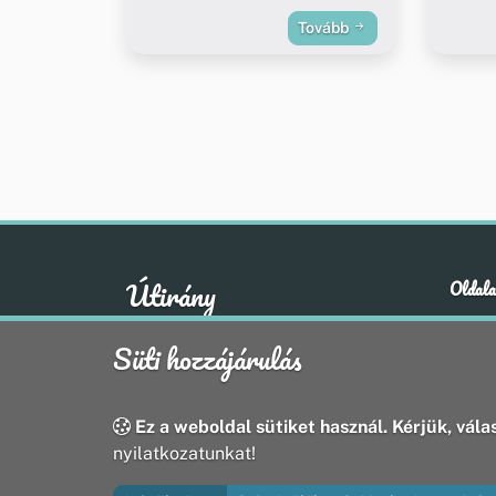
Tovább
Útirány
Oldala
Hírek
A klasszikus emberi értékek otthona
Süti hozzájárulás
Esem
Hely
Oldal
Ez a weboldal sütiket használ. Kérjük, válas
nyilatkozatunkat!