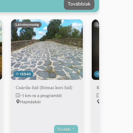
Továbbiak
Látványosság
Látványosság
15540
23209
Csárda-híd (Római kori híd)
Kálvária
~1 km-re a programtól
~1.6 km-re a pro
Hajmáskér
Sóly
Tovább