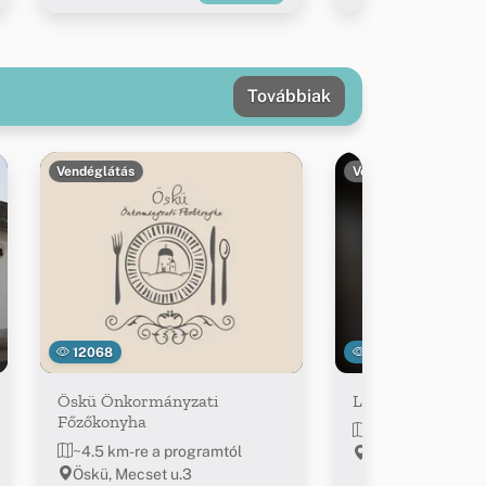
Továbbiak
Vendéglátás
Vendéglátás
12068
13807
Öskü Önkormányzati
Lila Akác Söröző
Főzőkonyha
~4.9 km-re a pro
~4.5 km-re a programtól
Öskü, Bántai u. 1
Öskü, Mecset u.3