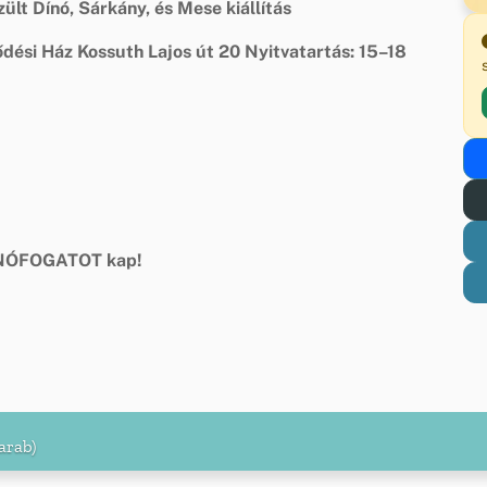
lt Dínó, Sárkány, és Mese kiállítás
dési Ház
Kossuth Lajos út 20
Nyitvatartás: 15–18
ÍNÓFOGATOT kap!
arab)