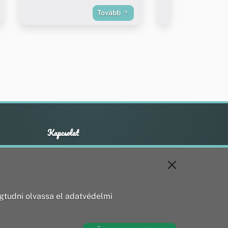
Tovább
Kapcsolat
+36 20 211 1888
info@utirany.hu
webmaster@utirany.hu
8419 Csesznek, Vasút u.18.
tudni olvassa el adatvédelmi