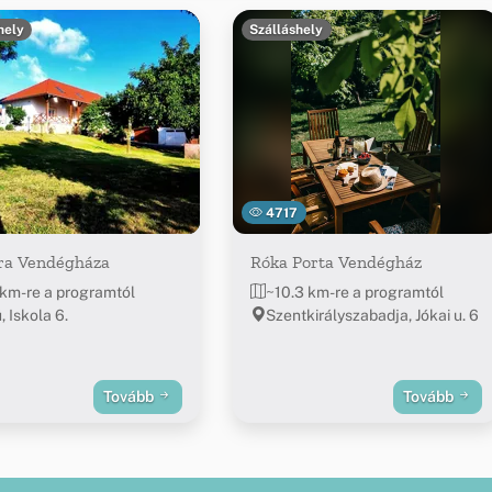
hely
Szálláshely
4717
ra Vendégháza
Róka Porta Vendégház
 km-re a programtól
~10.3 km-re a programtól
 Iskola 6.
Szentkirályszabadja, Jókai u. 6
Tovább
Tovább