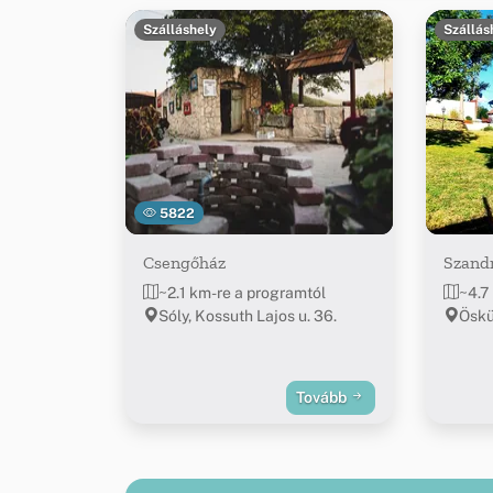
Szálláshely
Szállás
5822
Csengőház
Szand
~2.1 km-re a programtól
~4.7
Sóly, Kossuth Lajos u. 36.
Öskü,
Tovább