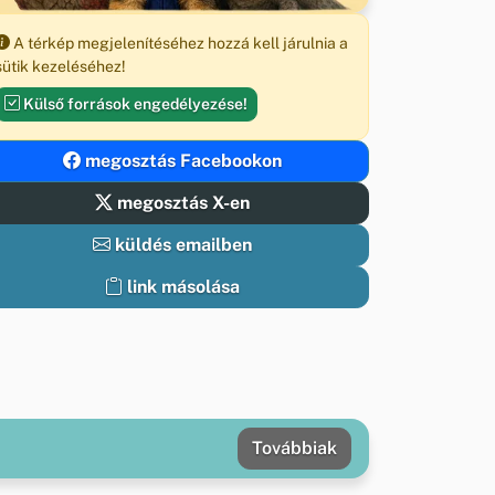
A térkép megjelenítéséhez hozzá kell járulnia a
sütik kezeléséhez!
Külső források engedélyezése!
megosztás Facebookon
megosztás X-en
küldés emailben
link másolása
Továbbiak