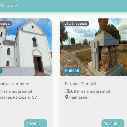
71 darab)
yosság
Látványosság
9
15525
mátus templom
Katonai Temető
m-re a programtól
509 m-re a programtól
áskér, Rákóczi u. 37 .
Hajmáskér
Tovább
Tovább