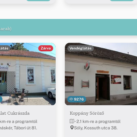
darab)
látás
Zárva
Vendéglátás
7
9276
lat Cukrászda
Koppány Söröző
 km-re a programtól
~2.1 km-re a programtól
áskér, Tábori út 81.
Sóly, Kossuth utca 38.