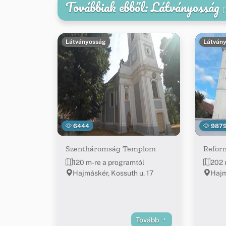
Továbbiak ebből: Látványosság
(
Látványosság
Látván
6444
987
Szentháromság Templom
Refor
120 m-re a programtól
202 
Hajmáskér, Kossuth u. 17
Hajm
Tovább