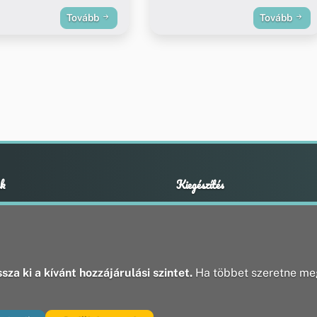
Tovább
Tovább
k
Kiegészítés
Adatvédelmi nyilatkozat
ények
Impresszum
ek
ak
sza ki a kívánt hozzájárulási szintet.
Ha többet szeretne meg