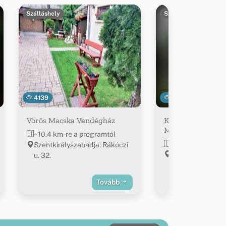
Szálláshely
Szálláshely
4139
20498
Vörös Macska Vendégház
Királyszállás, Nag
Magyarország Pa
~10.4 km-re a programtól
~13.8 km-re a pr
Szentkirályszabadja, Rákóczi
Királyszállás, Vá
u. 32.
km Tés irányába
Tovább