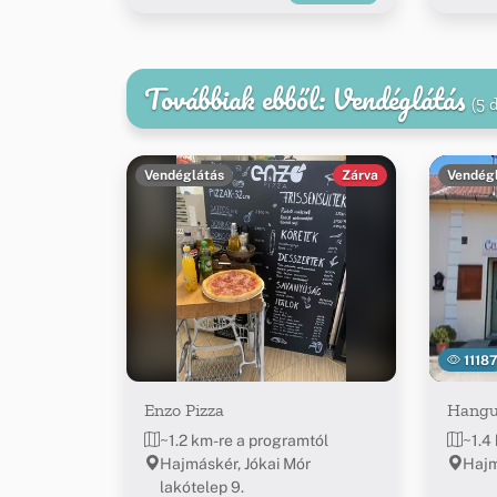
Továbbiak ebből: Vendéglátás
(5 
Vendéglátás
Zárva
Vendég
1118
Enzo Pizza
Hangu
~1.2 km-re a programtól
~1.4
Hajmáskér, Jókai Mór
Hajm
lakótelep 9.