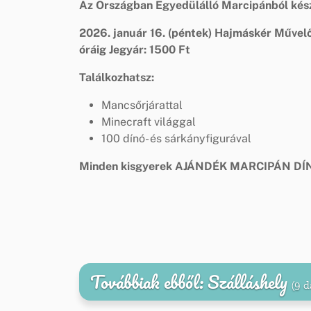
Az Országban Egyedülálló Marcipánból készü
2026. január 16. (péntek)
Hajmáskér Művelő
óráig
Jegyár: 1500 Ft
Találkozhatsz:
Mancsőrjárattal
Minecraft világgal
100 dínó- és sárkányfigurával
Minden kisgyerek AJÁNDÉK MARCIPÁN D
Továbbiak ebből: Szálláshely
(9 d