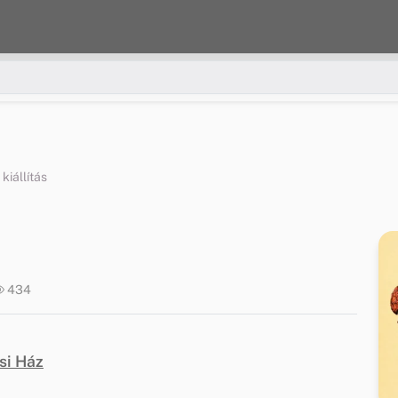
kiállítás
434
si Ház