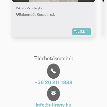
Pikoló Vendéglő
Bakonybél, Kossuth u.1.
Tovább
Elérhetőségeink
+36 20 211 1888
info@utirany.hu