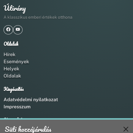
Útirány
A klasszikus emberi értékek otthona
Oldalak
Hírek
Események
Helyek
Oldalak
Kiegészítés
Adatvédelmi nyilatkozat
Impresszum
Kapcsolat
Süti hozzájárulás
+36 20 211 1888