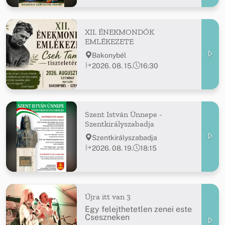
XII. ÉNEKMONDÓK
EMLÉKEZETE
Bakonybél
2026. 08. 15.
16:30
Szent István Ünnepe -
Szentkirályszabadja
Szentkirályszabadja
2026. 08. 19.
18:15
Újra itt van 3
Egy felejthetetlen zenei este
Cseszneken