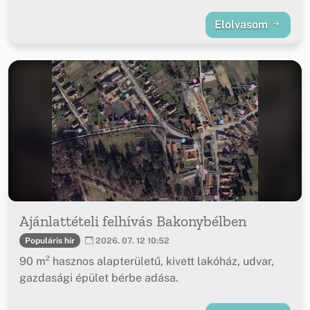
Elolvasom
Ajánlattételi felhívás Bakonybélben
Populáris hír
2026. 07. 12 10:52
90 m² hasznos alapterületű, kivett lakóház, udvar,
gazdasági épület bérbe adása.