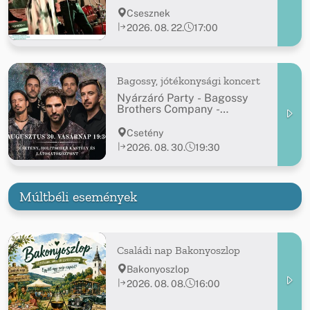
Csesznek
2026. 08. 22.
17:00
Bagossy, jótékonysági koncert
Nyárzáró Party - Bagossy
Brothers Company -
jótékonysági koncert
Csetény
2026. 08. 30.
19:30
Múltbéli események
Családi nap Bakonyoszlop
Bakonyoszlop
2026. 08. 08.
16:00