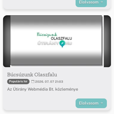
Elolvasom
Búcsúzunk Olaszfalu
Populáris hír
2026. 07. 07 21:03
Az Útirány Webmédia Bt. közleménye
Elolvasom