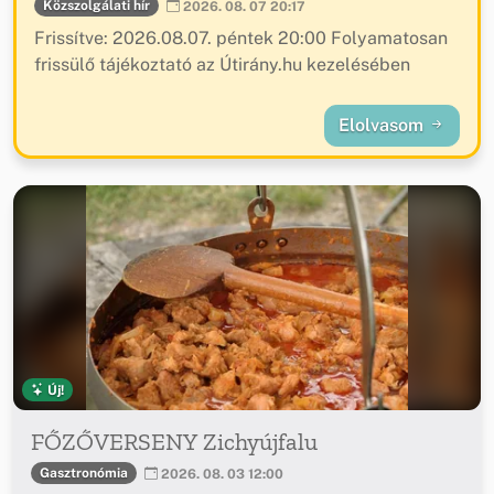
Közszolgálati hír
2026. 08. 07 20:17
Frissítve: 2026.08.07. péntek 20:00 Folyamatosan
frissülő tájékoztató az Útirány.hu kezelésében
Elolvasom
Új!
FŐZŐVERSENY Zichyújfalu
Gasztronómia
2026. 08. 03 12:00