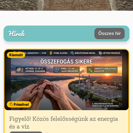
Hírek
Összes hír
Kiemelt
Frissítve!
Figyelő! Közös felelősségünk az energia
és a víz