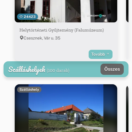
24423
Helytörténeti Gyűjtemény (Falumúzeum)
Csesznek, Vár u. 35
Tovább
Szálláshelyek
Összes
(100 darab)
Szálláshely