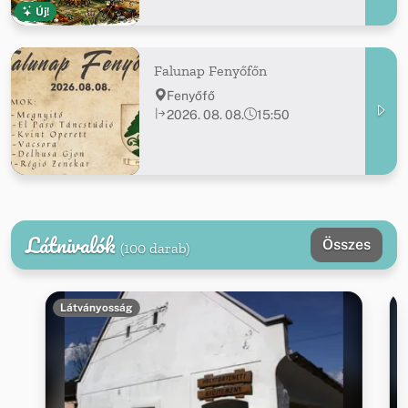
Új!
Falunap Fenyőfőn
Fenyőfő
2026. 08. 08.
15:50
Látnivalók
Összes
(100 darab)
Látványosság