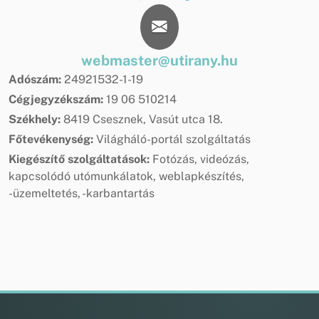
webmaster@utirany.hu
Adószám:
24921532-1-19
Cégjegyzékszám:
19 06 510214
Székhely:
8419 Csesznek, Vasút utca 18.
Főtevékenység:
Világháló-portál szolgáltatás
Kiegészítő szolgáltatások:
Fotózás, videózás,
kapcsolódó utómunkálatok, weblapkészítés,
-üzemeltetés, -karbantartás