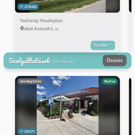
37649
Vadvirág Vendégház
Jásd, Kossuth L. u.
Tovább
Szolgáltatások
Összes
(100 darab)
Vendéglátás
Nyitva
20171