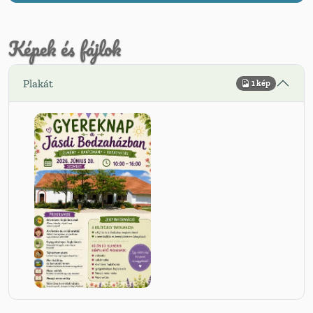
Képek és fájlok
Plakát
1 kép