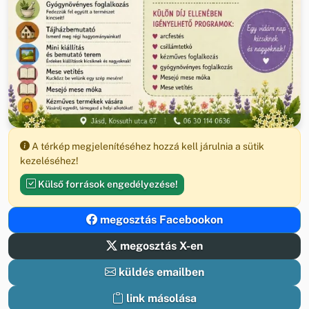
A térkép megjelenítéséhez hozzá kell járulnia a sütik
kezeléséhez!
Külső források engedélyezése!
megosztás Facebookon
megosztás X-en
küldés emailben
link másolása