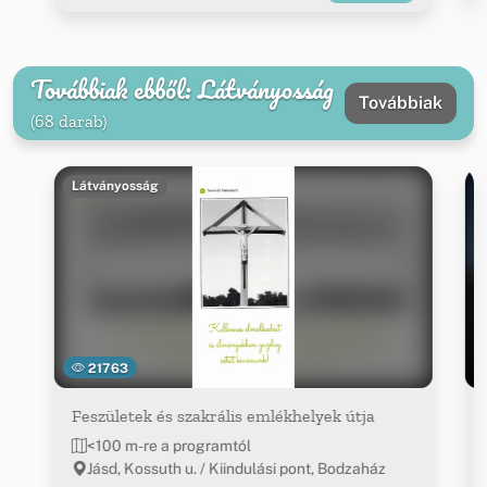
Továbbiak ebből: Látványosság
Továbbiak
(68 darab)
Látványosság
21763
Feszületek és szakrális emlékhelyek útja
<100 m-re a programtól
Jásd, Kossuth u. / Kiindulási pont, Bodzaház