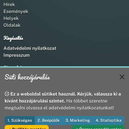
Hírek
Események
Helyek
Oldalak
Kiegészítés
Adatvédelmi nyilatkozat
Impresszum
Kapcsolat
Süti hozzájárulás
+36 20 211 1888
info@utirany.hu
webmaster@utirany.hu
Ez a weboldal sütiket használ. Kérjük, válassza ki a
8419 Csesznek, Vasút u.18.
kívánt hozzájárulási szintet.
Ha többet szeretne
megtudni olvassa el adatvédelmi nyilatkozatunkat!
1. Szükséges
2. Beépülők
3. Marketing
4. Statisztika
© 2026 Útirány Webmédia Bt. — Minden jog fenntartva