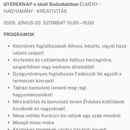
GYEREKNAP a Jásdi Bodzaházban
ÉLMÉNY •
HAGYOMÁNY • KREATIVITÁS
2026. JÚNIUS 20. SZOMBAT 10:00 – 16:00
PROGRAMOK
Kézműves foglalkozások Alkoss, készíts, vigyél haza
valami szépet!
Arcfestés és csillámtetkó Változz hercegnővé,
szuperhőssé vagy kedvenc állatoddá!
Gyógynövényes foglalkozás Fedezzük fel együtt a
természet kincseit!
Tájházi bemutató Ismerd meg régi
hagyományainkat!
Mini kiállítás és bemutató terem Érdekes kiállítások
kicsiknek és nagyoknak!
Mese vetítés Kuckózz be velünk egy szép mesére!
Mesejő mese móka
Kézműves termékek vására Vásárolj egyedi,