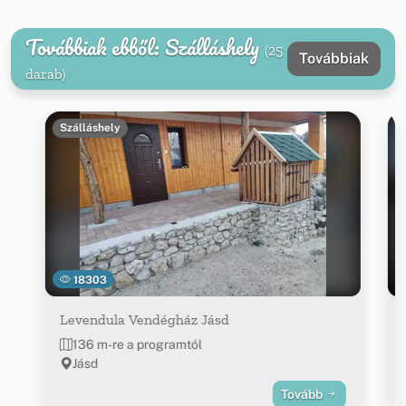
Továbbiak ebből: Szálláshely
(25
Továbbiak
darab)
Szálláshely
18303
Levendula Vendégház Jásd
136 m-re a programtól
Jásd
Tovább