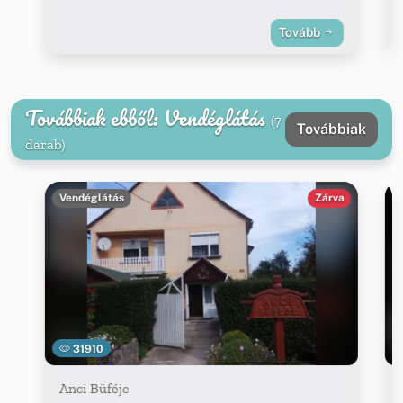
Tovább
Továbbiak ebből: Vendéglátás
(7
Továbbiak
darab)
Vendéglátás
Zárva
31910
Anci Büféje