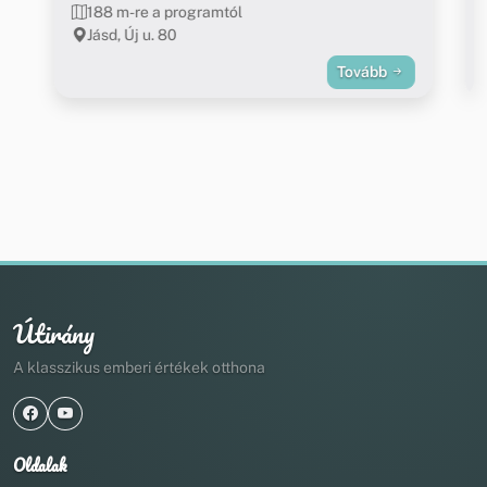
188 m-re a programtól
Jásd, Új u. 80
Tovább
Útirány
A klasszikus emberi értékek otthona
Oldalak