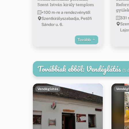
Szent István király templom
Refor
gyülek
<100 m-re a rendezvénytől
331 
Szentkirályszabadja, Petőfi
Szen
Sándor u. 6.
Lajos
Tovább
Továbbiak ebből: Vendéglátás
(5 
Vendéglátás
Vendég