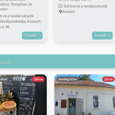
mátus Templom és
~5.6 km-re a rendezvénytől
ezet
Alsóörs
m-re a rendezvénytől
tkirályszabadja, Kossuth
 u. 16.
Tovább
Tovább
darab)
látás
Zárva
Vendéglátás
Zárva