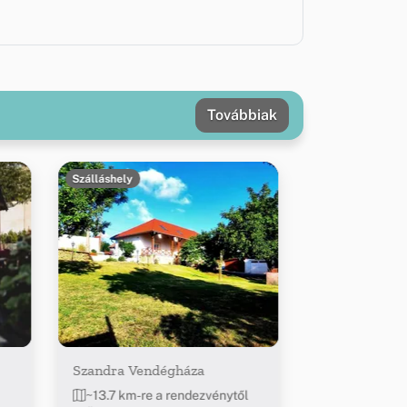
Továbbiak
Szálláshely
Szandra Vendégháza
~13.7 km-re a rendezvénytől