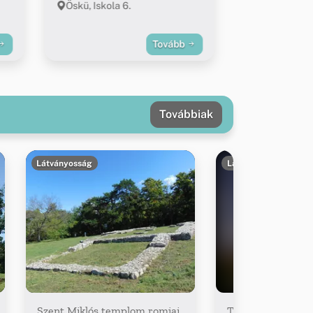
Öskü, Iskola 6.
Tovább
Továbbiak
Látványosság
Látványosság
Szent Miklós templom romjai
Tűztorony