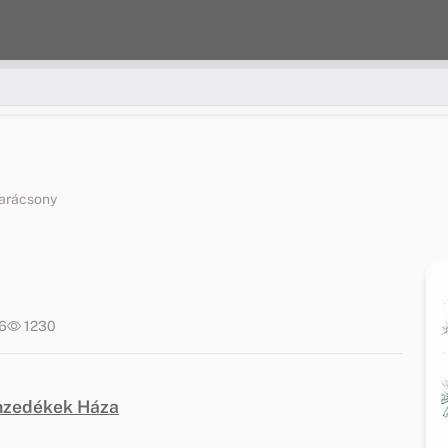
arácsony
06
1230
emzedékek Háza