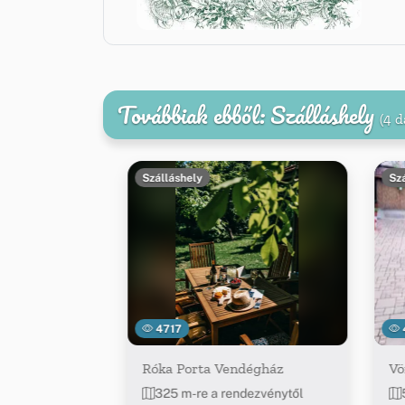
Továbbiak ebből: Szálláshely
(4 d
Szálláshely
Sz
4717
Róka Porta Vendégház
Vö
325 m-re a rendezvénytől