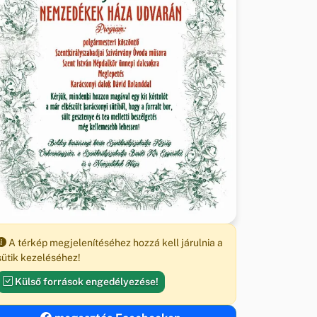
A térkép megjelenítéséhez hozzá kell járulnia a
sütik kezeléséhez!
Külső források engedélyezése!