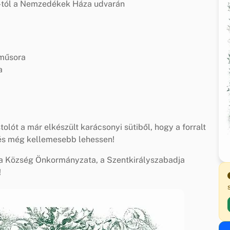
-tól a Nemzedékek Háza udvarán
 műsora
a
olót a már elkészült karácsonyi sütiből, hogy a forralt
etés még kellemesebb lehessen!
ja Község Önkormányzata, a Szentkirályszabadja
!