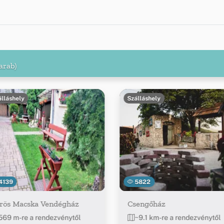
arab)
álláshely
Szálláshely
4139
5822
rös Macska Vendégház
Csengőház
569 m-re a rendezvénytől
~9.1 km-re a rendezvénytől