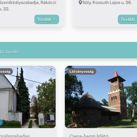
Szentkirályszabadja, Rákóczi
Sóly, Kossuth Lajos u. 36.
u. 32.
Tovább
Tovább
41 darab)
yosság
Látványosság
4
irályszabadjai
Csere-hegyi kilátó