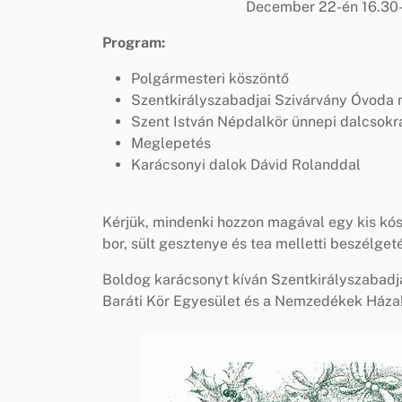
December 22-én 16.30
Program:
Polgármesteri köszöntő
Szentkirályszabadjai Szivárvány Óvoda
Szent István Népdalkör ünnepi dalcsokr
Meglepetés
Karácsonyi dalok Dávid Rolanddal
Kérjük, mindenki hozzon magával egy kis kóst
bor, sült gesztenye és tea melletti beszélg
Boldog karácsonyt kíván Szentkirályszabad
Baráti Kör Egyesület és a Nemzedékek Háza