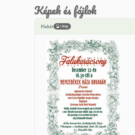
Képek és fájlok
Plakát
1 kép