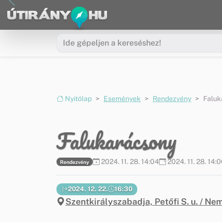
Ugrás a menüre
Ugrás a tartalomra
Nyitólap
Események
Rendezvény
Faluk
Falukarácsony
2024. 11. 28. 14:04
2024. 11. 28. 14:
Rendezvény
2024. 12. 22.
16:30
Szentkirályszabadja, Petőfi S. u. / N