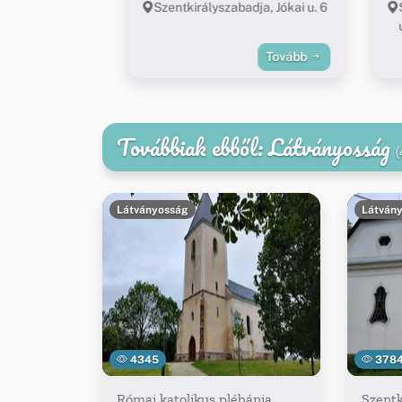
Szentkirályszabadja, Jókai u. 6
Tovább
Továbbiak ebből: Látványosság
(
Látványosság
Látván
4345
378
Római katolikus plébánia,
Szentk