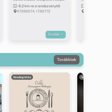
~6.2 km-re a rendezvénytől
~6.6 km-re a ren
47.090074, 17.90772
Veszprém, Vár u. 
Tovább
Továbbiak
Vendéglátás
Vendéglátás