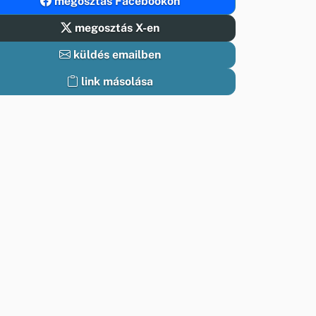
megosztás Facebookon
megosztás X-en
küldés emailben
link másolása