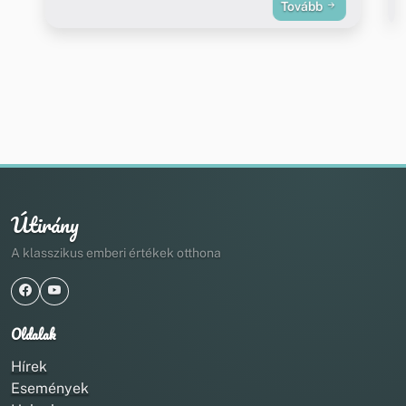
Tovább
Útirány
A klasszikus emberi értékek otthona
Oldalak
Hírek
Események