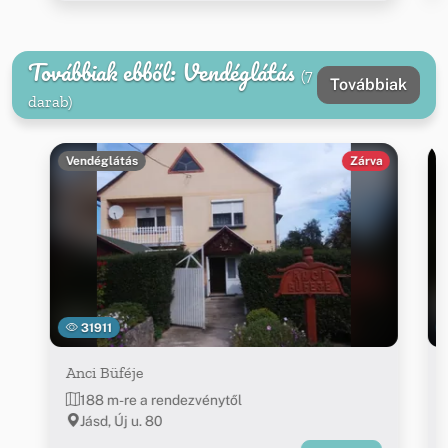
Továbbiak ebből: Vendéglátás
(7
Továbbiak
darab)
Vendéglátás
Zárva
31911
Anci Büféje
188 m-re a rendezvénytől
Jásd, Új u. 80