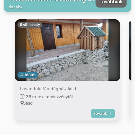
Továbbiak
darab)
Szálláshely
18305
Levendula Vendégház Jásd
136 m-re a rendezvénytől
Jásd
Tovább