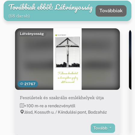
Továbbiak ebből: Látványosság
Továbbiak
(68 darab)
Látványosság
21767
Feszületek és szakrális emlékhelyek útja
<100 m-re a rendezvénytől
Jásd, Kossuth u. / Kiindulási pont, Bodzaház
Tovább