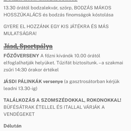
13.30 órától bodzalekvár, szörp, BODZÁS MÁKOS
HOSSZÚKALÁCS és bodzás finomságok kóstolása
GYERE EL HOZZÁNK EGY KIS JÁTÉKRA ÉS MÁS
MULATSÁGRA!
Jásd, Sportpálya
FŐZŐVERSENY
A főzni kívánók 10.00 órától
elfoglalhatják helyüket. Tűzifát biztosítunk. – a szakmai
zsűri 14:30 órakor értékel
JÁSDI PÁLINKÁK versenye
(a gasztrosátorban kérjük
leadni 13.30-ig)
TALÁLKOZÁS A SZOMSZÉDOKKAL, ROKONOKKAL!
BÜFÉSÁTRAK ÉTELLEL ÉS ITALLAL VÁRJÁK A
VENDÉGEKET
Délután