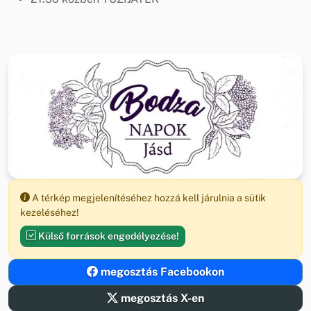
A térkép megjelenítéséhez hozzá kell járulnia a sütik
kezeléséhez!
Külső források engedélyezése!
megosztás Facebookon
megosztás X-en