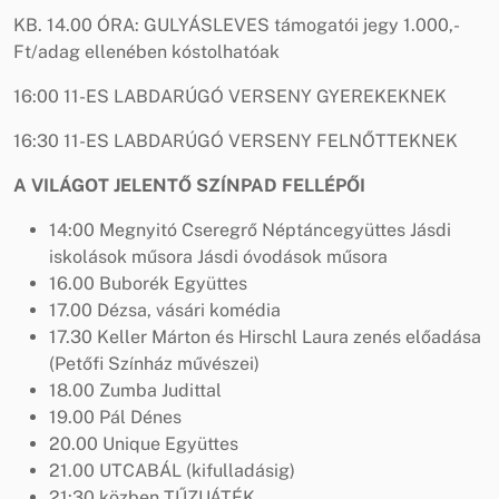
KB. 14.00 ÓRA: GULYÁSLEVES támogatói jegy 1.000,-
Ft/adag ellenében kóstolhatóak
16:00 11-ES LABDARÚGÓ VERSENY GYEREKEKNEK
16:30 11-ES LABDARÚGÓ VERSENY FELNŐTTEKNEK
A VILÁGOT JELENTŐ SZÍNPAD FELLÉPŐI
14:00 Megnyitó Cseregrő Néptáncegyüttes Jásdi
iskolások műsora Jásdi óvodások műsora
16.00 Buborék Együttes
17.00 Dézsa, vásári komédia
17.30 Keller Márton és Hirschl Laura zenés előadása
(Petőfi Színház művészei)
18.00 Zumba Judittal
19.00 Pál Dénes
20.00 Unique Együttes
21.00 UTCABÁL (kifulladásig)
21:30 közben TŰZIJÁTÉK