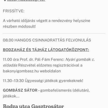
FRISSÍTVE:
A várható időjárás végett a rendezvény helyszíne
részben módosult!
08.00 HANGOS CSINNADRATTÁS FELVONULÁS
BODZAHÁZ ÉS TÁJHÁZ LÁTOGATÓKÖZPONT:
11.00 óra Prof. dr. Pál-Fám Ferenc:
Nyári gombák c.
előadás
Részvétel előzetes regisztrációval a
bakonyigombasz.hu weboldalon
11.30–13:30 Ügyességi játékok gyerekeknek!
GOMBÁSZ SÁTOR
– gombafelismerés (délután),
játékok...
Bodza utca
Gasztrosátor