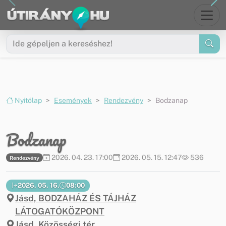
Ugrás a menüre
Ugrás a tartalomra
Nyitólap
Események
Rendezvény
Bodzanap
Bodzanap
2026. 04. 23. 17:00
2026. 05. 15. 12:47
536
Rendezvény
2026. 05. 16.
08:00
Jásd, BODZAHÁZ ÉS TÁJHÁZ
LÁTOGATÓKÖZPONT
Jásd, Közösségi tér