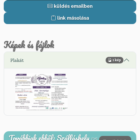
küldés emailben
link másolása
Képek és fájlok
Plakát
1 kép
Továbbiak ebből: Szálláshely
(25