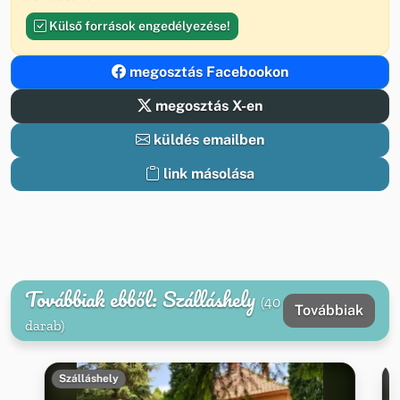
Külső források engedélyezése!
megosztás Facebookon
megosztás X-en
küldés emailben
link másolása
Továbbiak ebből: Szálláshely
(40
Továbbiak
darab)
Szálláshely