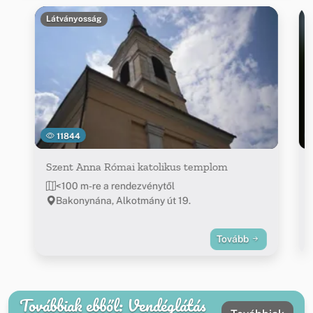
Látványosság
11844
Szent Anna Római katolikus templom
<100 m-re a rendezvénytől
Bakonynána, Alkotmány út 19.
Tovább
Továbbiak ebből: Vendéglátás