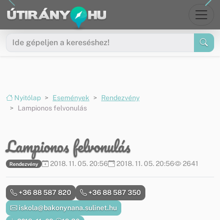
Ugrás a menüre
Ugrás a tartalomra
Nyitólap
Események
Rendezvény
Lampionos felvonulás
Lampionos felvonulás
2018. 11. 05. 20:56
2018. 11. 05. 20:56
2641
Rendezvény
+36 88 587 820
+36 88 587 350
iskola@bakonynana.sulinet.hu