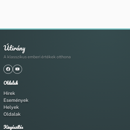
Útirány
A klasszikus emberi értékek otthona
Oldalak
Hírek
Események
Helyek
Oldalak
Kiegészítés