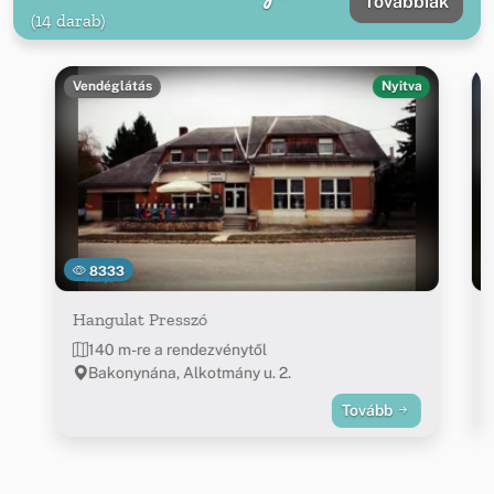
Továbbiak
(14 darab)
Vendéglátás
Nyitva
8333
Hangulat Presszó
140 m-re a rendezvénytől
Bakonynána, Alkotmány u. 2.
Tovább