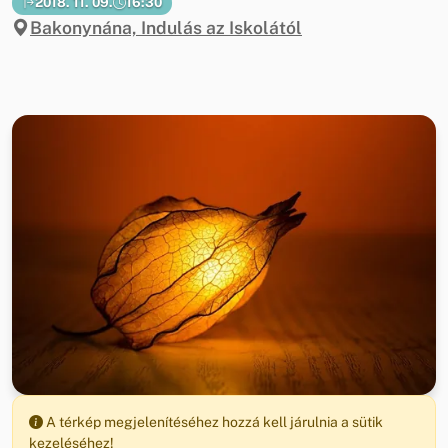
2018. 11. 09.
16:30
Bakonynána, Indulás az Iskolától
A térkép megjelenítéséhez hozzá kell járulnia a sütik
kezeléséhez!