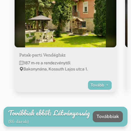
Patak-parti Vendégház
187 m-re a rendezvénytől
Bakonynána, Kossuth Lajos utca 1.
Tovább
Továbbiak ebből: Látványosság
Továbbiak
(86 darab)