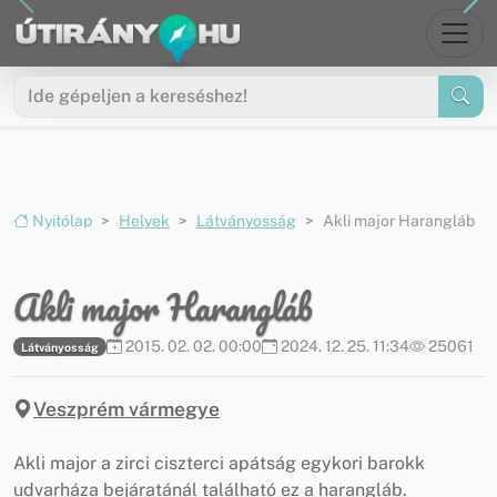
Ugrás a menüre
Ugrás a tartalomra
Nyitólap
Helyek
Látványosság
Akli major Harangláb
Akli major Harangláb
2015. 02. 02. 00:00
2024. 12. 25. 11:34
25061
Látványosság
Veszprém vármegye
Akli major a zirci ciszterci apátság egykori barokk
udvarháza bejáratánál található ez a harangláb.