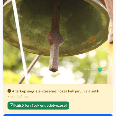
A térkép megjelenítéséhez hozzá kell járulnia a sütik
kezeléséhez!
Külső források engedélyezése!