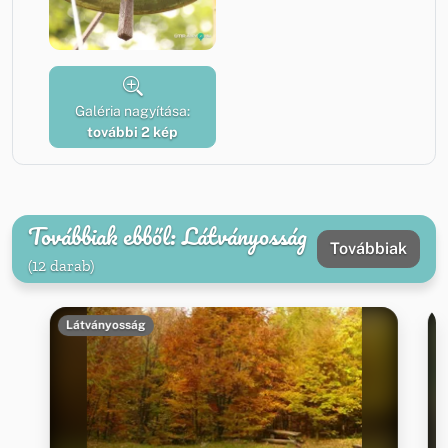
Galéria nagyítása:
további 2 kép
Továbbiak ebből: Látványosság
Továbbiak
(12 darab)
Látványosság