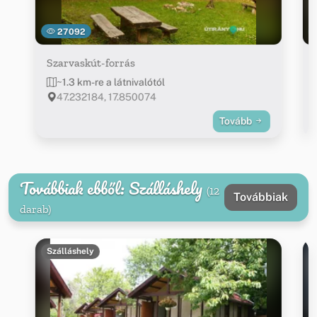
27092
Szarvaskút-forrás
~1.3 km-re a látnivalótól
47.232184, 17.850074
Tovább
Továbbiak ebből: Szálláshely
(12
Továbbiak
darab)
Szálláshely