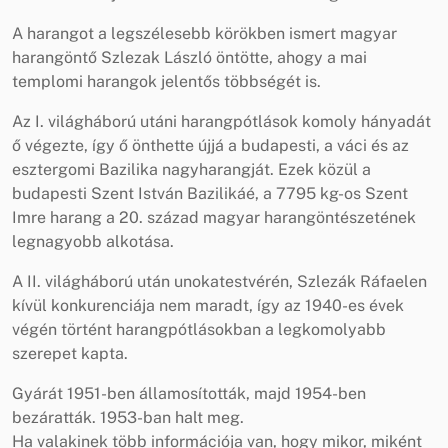
A harangot a legszélesebb körökben ismert magyar
harangöntő Szlezak László öntötte, ahogy a mai
templomi harangok jelentős többségét is.
Az I. világháború utáni harangpótlások komoly hányadát
ő végezte, így ő önthette újjá a budapesti, a váci és az
esztergomi Bazilika nagyharangját. Ezek közül a
budapesti Szent István Bazilikáé, a 7795 kg-os Szent
Imre harang a 20. század magyar harangöntészetének
legnagyobb alkotása.
A II. világháború után unokatestvérén, Szlezák Ráfaelen
kívül konkurenciája nem maradt, így az 1940-es évek
végén történt harangpótlásokban a legkomolyabb
szerepet kapta.
Gyárát 1951-ben államosították, majd 1954-ben
bezáratták. 1953-ban halt meg.
Ha valakinek több információja van, hogy mikor, miként