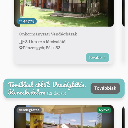
44778
Önkormányzati Vendégházak
~3.1 km-re a látnivalótól
Pénzesgyőr, Fő u. 53.
Tovább
Továbbiak ebből: Vendéglátás,
Továbbiak
Kereskedelem
(12 darab)
Vendéglátás
Nyitva