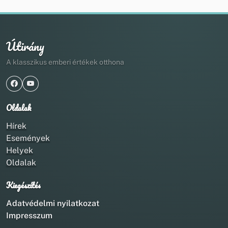
Útirány
A klasszikus emberi értékek otthona
Oldalak
Hírek
Események
Helyek
Oldalak
Kiegészítés
Adatvédelmi nyilatkozat
Impresszum