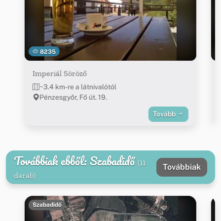
8235
Imperiál Söröző
~3.4 km-re a látnivalótól
Pénzesgyőr, Fő út. 19.
Tovább
Továbbiak ebből: Szabadidő
(11
Továbbiak
darab)
Szabadidő