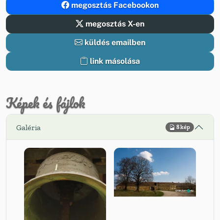
megosztás Facebookon
megosztás X-en
küldés emailben
link másolása
Képek és fájlok
Galéria
8 kép