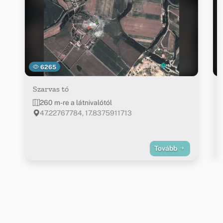
6265
Szarvas tó
260 m-re a látnivalótól
47.22767784, 17.8375911713
Tovább