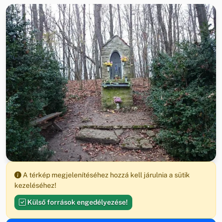
A térkép megjelenítéséhez hozzá kell járulnia a sütik
kezeléséhez!
Külső források engedélyezése!