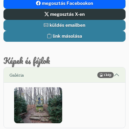
megosztás Facebookon
megosztás X-en
küldés emailben
link másolása
Képek és fájlok
Galéria
1 kép