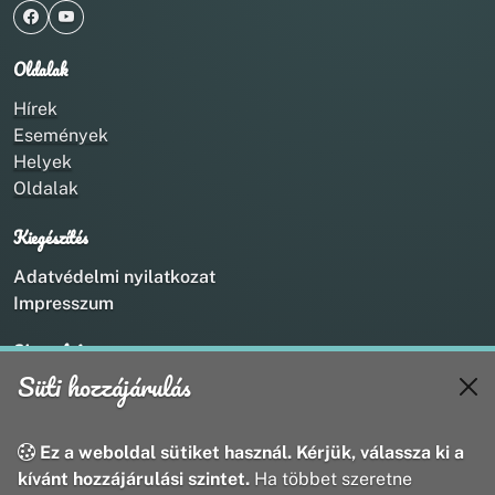
Oldalak
Hírek
Események
Helyek
Oldalak
Kiegészítés
Adatvédelmi nyilatkozat
Impresszum
Kapcsolat
Süti hozzájárulás
+36 20 211 1888
info@utirany.hu
webmaster@utirany.hu
Ez a weboldal sütiket használ. Kérjük, válassza ki a
8419 Csesznek, Vasút u.18.
kívánt hozzájárulási szintet.
Ha többet szeretne