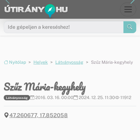
Ugrás a menüre
Ugrás a tartalomra
Nyitólap
Helyek
Látványosság
Szűz Mária-kegyhely
Szűz Mária-kegyhely
2016. 03. 16. 00:00
2024. 12. 25. 11:30
11912
Látványosság
47.260677, 17.852058