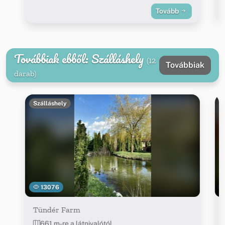
Tovább
Továbbiak ebből: Szálláshely
(12
Továbbiak
darab)
Szálláshely
13076
Tündér Farm
661 m-re a látnivalótól