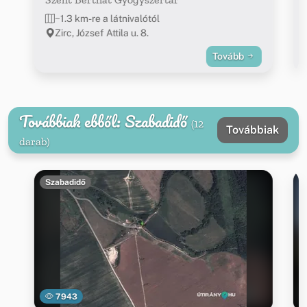
~1.3 km-re a látnivalótól
Zirc, József Attila u. 8.
Tovább
Továbbiak ebből: Szabadidő
(12
Továbbiak
darab)
Szabadidő
7943