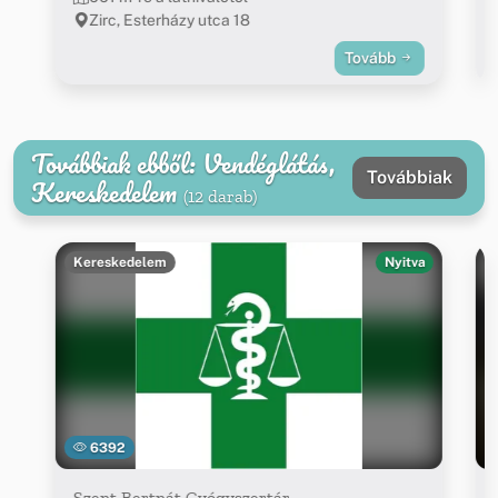
Zirc, Esterházy utca 18
Tovább
Továbbiak ebből: Vendéglátás,
Továbbiak
Kereskedelem
(12 darab)
Kereskedelem
Nyitva
6392
Szent Bertnát Gyógyszertár