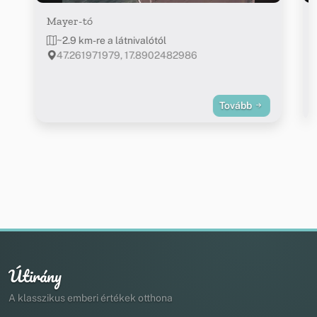
Mayer-tó
~2.9 km-re a látnivalótól
47.261971979, 17.8902482986
Tovább
Útirány
A klasszikus emberi értékek otthona