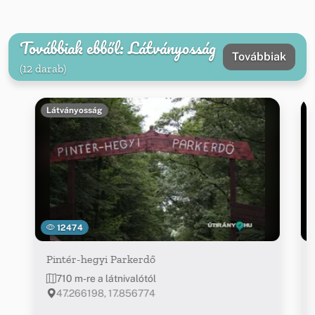
Továbbiak ebből: Látványosság
Továbbiak
(12 darab)
Látványosság
12474
Pintér-hegyi Parkerdő
710 m-re a látnivalótól
47.266198, 17.856774