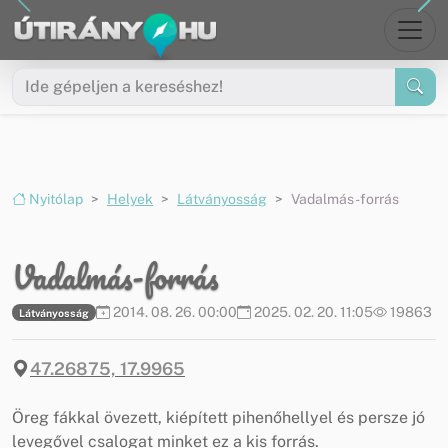
Ugrás a menüre
Ugrás a tartalomra
Nyitólap
Helyek
Látványosság
Vadalmás-forrás
Vadalmás-forrás
2014. 08. 26. 00:00
2025. 02. 20. 11:05
19863
Látványosság
47.26875, 17.9965
Öreg fákkal övezett, kiépített pihenőhellyel és persze jó
levegővel csalogat minket ez a kis forrás.