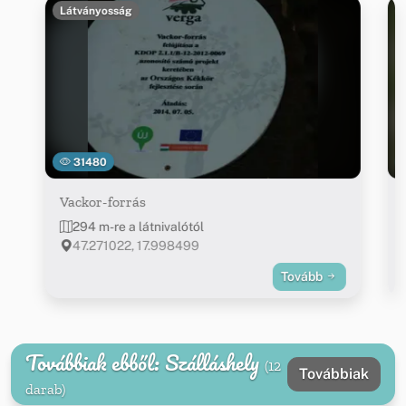
Látványosság
31480
Vackor-forrás
294 m-re a látnivalótól
47.271022, 17.998499
Tovább
Továbbiak ebből: Szálláshely
(12
Továbbiak
darab)