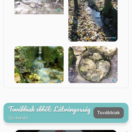
Továbbiak ebből: Látványosság
Továbbiak
(12 darab)