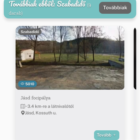
Továbbiak ebből: Szabadidő
(9
Továbbiak
darab)
Szabadidő
5010
Jásd focipálya
~3.4 km-re a látnivalótól
Jásd, Kossuth u.
Tovább