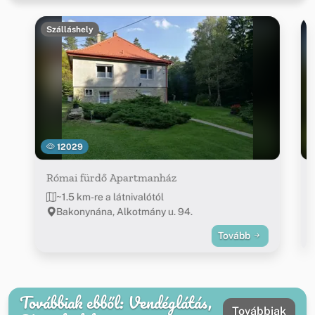
Szálláshely
12029
Római fürdő Apartmanház
~1.5 km-re a látnivalótól
Bakonynána, Alkotmány u. 94.
Tovább
Továbbiak ebből: Vendéglátás,
Továbbiak