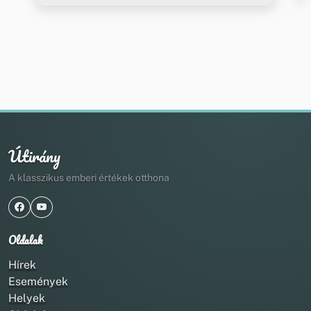
Útirány
A klasszikus emberi értékek otthona
Oldalak
Hírek
Események
Helyek