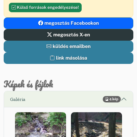
Külső források engedélyezése!
megosztás Facebookon
megosztás X-en
küldés emailben
link másolása
Képek és fájlok
Galéria
4 kép