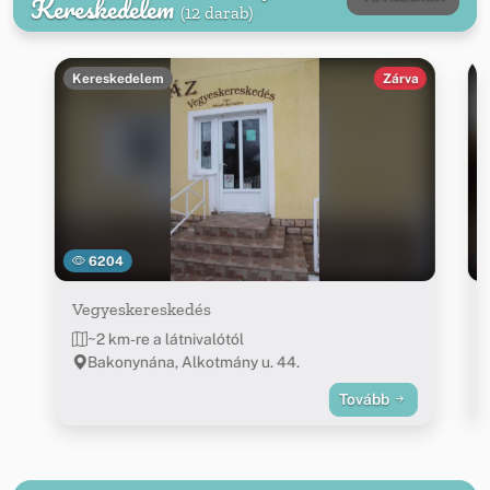
Kereskedelem
(12 darab)
Kereskedelem
Zárva
6204
Vegyeskereskedés
~2 km-re a látnivalótól
Bakonynána, Alkotmány u. 44.
Tovább