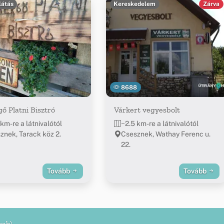
látás
Kereskedelem
Zárva
8688
gő Platni Bisztró
Várkert vegyesbolt
km-re a látnivalótól
~2.5 km-re a látnivalótól
znek, Tarack köz 2.
Csesznek, Wathay Ferenc u.
22.
Tovább
Tovább
rab)