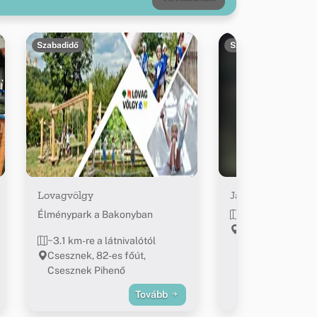
Szabadidő
Szabadidő
Lovagvölgy
Játszótér és fitn
Élménypark a Bakonyban
~3.6 km-re a látn
Bakonyszentkirá
~3.1 km-re a látnivalótól
Csesznek, 82-es főút,
Csesznek Pihenő
Tovább