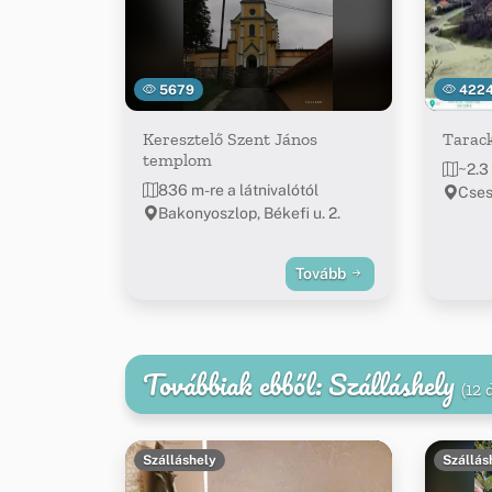
5679
422
Keresztelő Szent János
Tarack
templom
~2.3 
836 m-re a látnivalótól
Cses
Bakonyoszlop, Békefi u. 2.
Tovább
Továbbiak ebből: Szálláshely
(12 
Szálláshely
Szállás