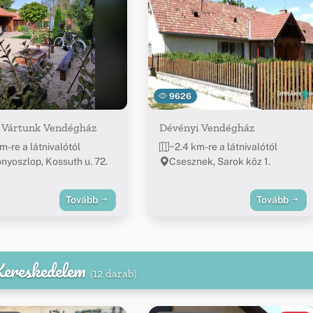
9626
 Vártunk Vendégház
Dévényi Vendégház
m-re a látnivalótól
~2.4 km-re a látnivalótól
nyoszlop, Kossuth u. 72.
Csesznek, Sarok köz 1.
Tovább
Tovább
 Kereskedelem
(12 darab)