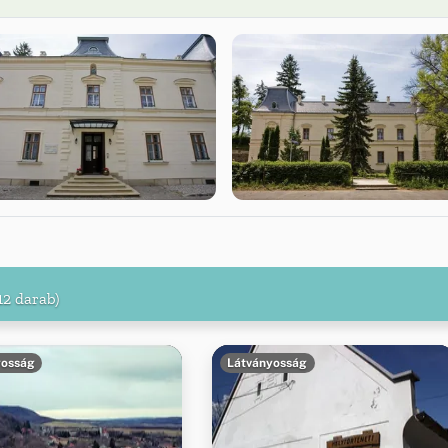
12 darab)
yosság
Látványosság