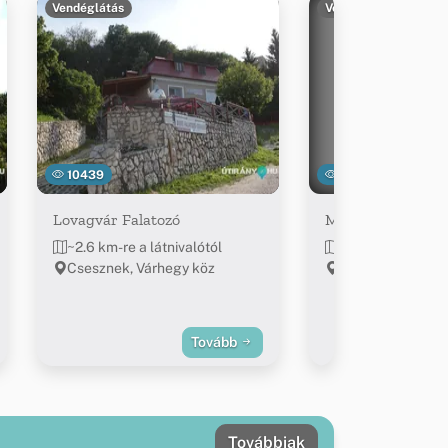
Vendéglátás
Vendéglátás
10439
3020
Lovagvár Falatozó
Megálló palacsint
~2.6 km-re a látnivalótól
~2.9 km-re a látn
Csesznek, Várhegy köz
Csesznek, Vár út
Tovább
Továbbiak