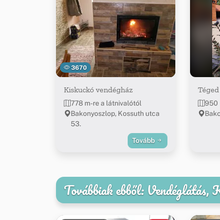
3670
Kiskuckó vendégház
Téged
778 m-re a látnivalótól
950 
Bakonyoszlop, Kossuth utca
Bako
53.
Tovább
Továbbiak ebből: Vendéglátás,