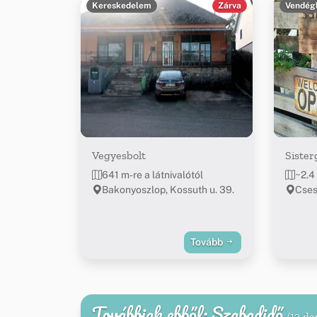
Kereskedelem
Zárva
Vendég
Vegyesbolt
Sister
641 m-re a látnivalótól
~2.4 
Bakonyoszlop, Kossuth u. 39.
Cses
Tovább
Továbbiak ebből: Szabadidő
(12 da