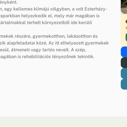
ményként.
 egy kellemes klímájú völgyben, a volt Esterházy-
ősparkban helyezkedik el, mely már magában is
ártalmakkal terhelt környezetből ide kerülő
ermekek részére, gyermekotthon, lakásotthon és
ik alapfeladatai közé. Az itt elhelyezett gyermekek
ül, átmeneti vagy tartós nevelt. A szép,
agában is rehabilitációs tényezőnek tekintik.