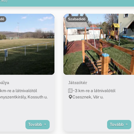
idő
Szabadidő
pálya
Játszótér
km-re a látnivalótól
~3 km-re a látnivalótól
nyszentkirály, Kossuth u.
Csesznek, Vár u.
Tovább
Tovább