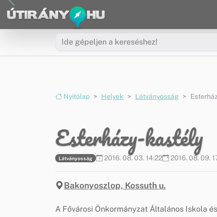
Ugrás a menüre
Ugrás a tartalomra
Nyitólap
Helyek
Látványosság
Esterház
Esterházy-kastély
2016. 08. 03. 14:22
2016. 08. 09. 1
Látványosság
Bakonyoszlop, Kossuth u.
A Fővárosi Önkormányzat Általános Iskola é