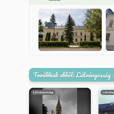
Továbbiak ebből: Látványosság
(
Látványosság
Látván