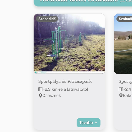
Szabadidő
Szabad
Sportpálya és Fitneszpark
Sport
~2.3 km-re a látnivalótól
~2.4 
Csesznek
Bako
Tovább