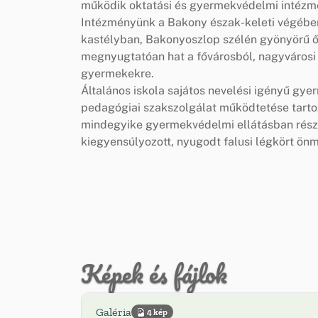
működik oktatási és gyermekvédelmi intéz
Intézményünk a Bakony észak-keleti végében,
kastélyban, Bakonyoszlop szélén gyönyörű 
megnyugtatóan hat a fővárosból, nagyvárosi 
gyermekekre.
Általános iskola sajátos nevelési igényű gy
pedagógiai szakszolgálat működtetése tartoz
mindegyike gyermekvédelmi ellátásban részes
kiegyensúlyozott, nyugodt falusi légkört önm
Képek és fájlok
Galéria
4 kép