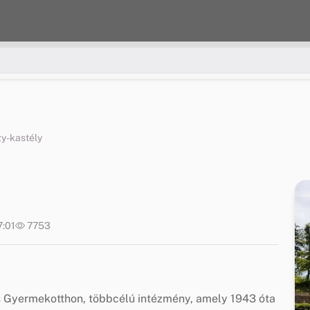
y-kastély
7:01
7753
s Gyermekotthon, többcélú intézmény, amely 1943 óta