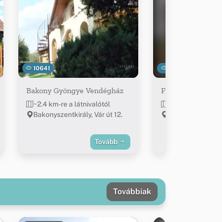
10641
3035
Bakony Gyöngye Vendégház
Ferrata vendégh
~2.4 km-re a látnivalótól
~2.4 km-re a látn
Bakonyszentkirály, Vár út 12.
Csesznek, Watha
utca 55-57
Tovább
Továbbiak