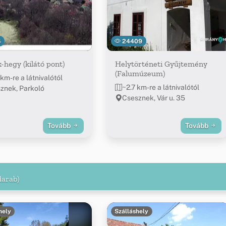
4
24409
-hegy (kilátó pont)
Helytörténeti Gyűjtemény
(Falumúzeum)
km-re a látnivalótól
~2.7 km-re a látnivalótól
znek, Parkoló
Csesznek, Vár u. 35
Tovább
Tovább
darab)
hely
Szálláshely