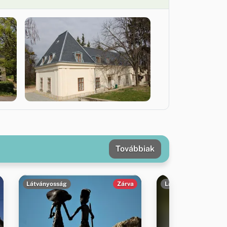
Továbbiak
Látványosság
Zárva
Látványosság