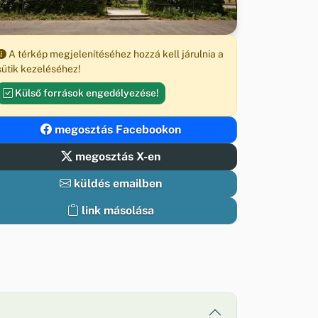
A térkép megjelenítéséhez hozzá kell járulnia a
sütik kezeléséhez!
Külső források engedélyezése!
megosztás Facebookon
megosztás X-en
küldés emailben
link másolása