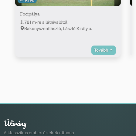
9392
Focipálya
781 m-re a látnivalótól
Bakonyszentlászló, László Király u.
Tovább
Útirány
A klasszikus emberi értékek otthona