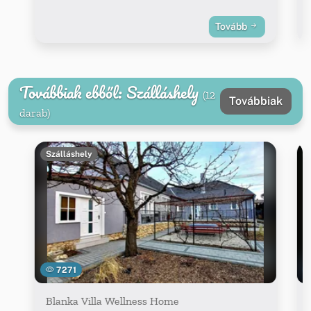
Tovább
Továbbiak ebből: Szálláshely
(12
Továbbiak
darab)
Szálláshely
7271
Blanka Villa Wellness Home