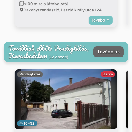
<100 m-re a látnivalótól
Bakonyszentlászló, László király utca 124.
Tovább
Továbbiak ebből: Vendéglátás,
Továbbiak
Kereskedelem
(12 darab)
Vendéglátás
Zárva
10492