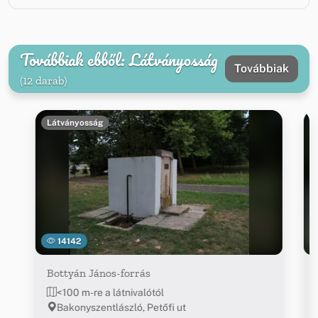
Továbbiak ebből: Látványosság
Továbbiak
(12 darab)
Látványosság
14142
Bottyán János-forrás
<100 m-re a látnivalótól
Bakonyszentlászló, Petőfi ut