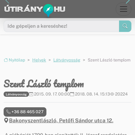
Ugrás a menüre
Ugrás a tartalomra
Nyitólap
Helyek
Látványosság
Szent László templom
Szent László templom
2015. 09. 17. 00:00
2018. 08. 14. 15:13
20224
Látványosság
+36 88 465 027
Bakonyszentlászló, Petőfi Sándor utca 12.