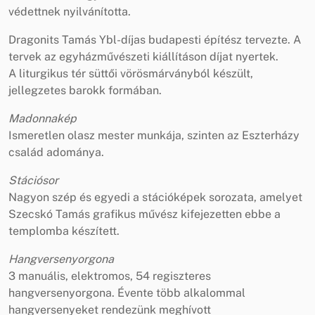
védettnek nyilvánította.
Dragonits Tamás Ybl-díjas budapesti építész tervezte. A
tervek az egyházművészeti kiállításon díjat nyertek.
A liturgikus tér süttői vörösmárványból készült,
jellegzetes barokk formában.
Madonnakép
Ismeretlen olasz mester munkája, szinten az Eszterházy
család adománya.
Stációsor
Nagyon szép és egyedi a stációképek sorozata, amelyet
Szecskó Tamás grafikus művész kifejezetten ebbe a
templomba készített.
Hangversenyorgona
3 manuális, elektromos, 54 regiszteres
hangversenyorgona. Évente több alkalommal
hangversenyeket rendezünk meghívott