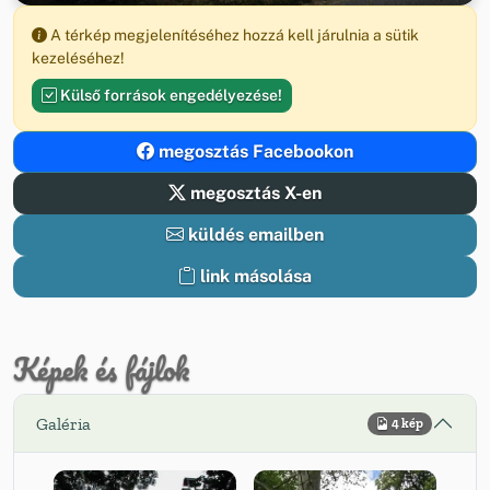
A térkép megjelenítéséhez hozzá kell járulnia a sütik
kezeléséhez!
Külső források engedélyezése!
megosztás Facebookon
megosztás X-en
küldés emailben
link másolása
Képek és fájlok
Galéria
4 kép