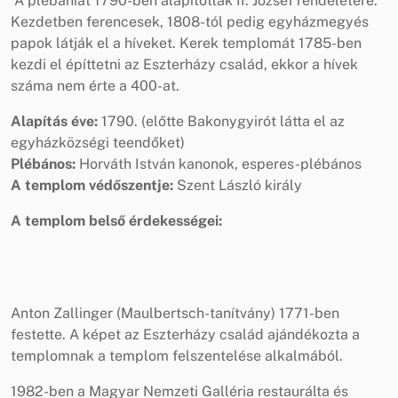
A plébániát 1790-ben alapították II. József rendeletére.
Kezdetben ferencesek, 1808-tól pedig egyházmegyés
papok látják el a híveket. Kerek templomát 1785-ben
kezdi el építtetni az Eszterházy család, ekkor a hívek
száma nem érte a 400-at.
Alapítás éve:
1790. (előtte Bakonygyirót látta el az
egyházközségi teendőket)
Plébános:
Horváth István kanonok, esperes-plébános
A templom védőszentje:
Szent László király
A templom belső érdekességei:
Anton Zallinger (Maulbertsch-tanítvány) 1771-ben
festette. A képet az Eszterházy család ajándékozta a
templomnak a templom felszentelése alkalmából.
1982-ben a Magyar Nemzeti Galléria restaurálta és