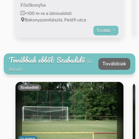
Főzőkonyha
<100 m-re a látnivalótól
Bakonyszentlászló, Petőfi utca
Tovább
Továbbiak ebből: Szabadidő
(12
Továbbiak
darab)
Szabadidő