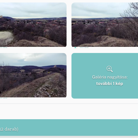
Galéria nagyítása:
további 1 kép
12 darab)