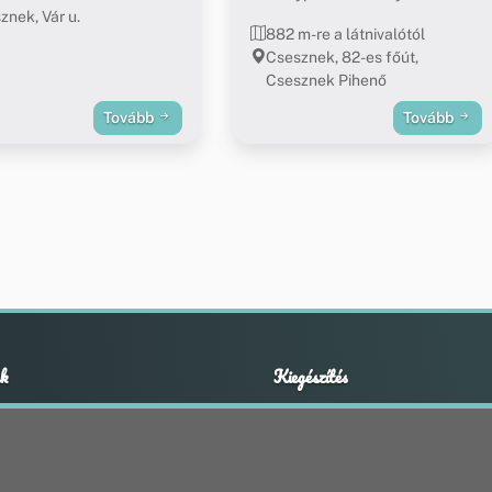
znek, Vár u.
882 m-re a látnivalótól
Csesznek, 82-es főút,
Csesznek Pihenő
Tovább
Tovább
k
Kiegészítés
Adatvédelmi nyilatkozat
ények
Impresszum
ek