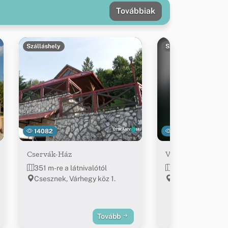
Továbbiak
Szálláshely
Szálláshely
14082
3180
Cservák-Ház
Várkapitány-Lak
351 m-re a látnivalótól
699 m-re a látniv
Csesznek, Várhegy köz 1.
Csesznek, Vár út 
Tovább