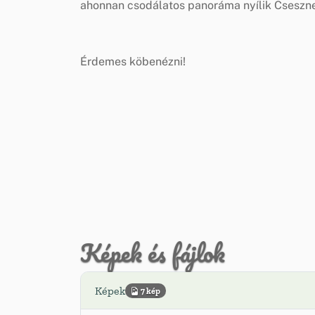
ahonnan csodálatos panoráma nyílik Cseszne
Érdemes köbenézni!
Képek és fájlok
Képek
7 kép