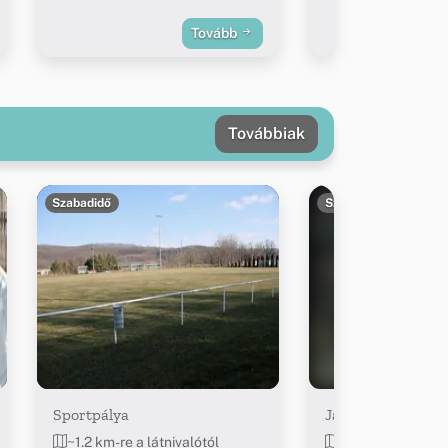
Tovább
Továbbiak
Szabadidő
Szabadidő
Sportpálya
Játszótér és fitn
~1.2 km-re a látnivalótól
~2 km-re a látniv