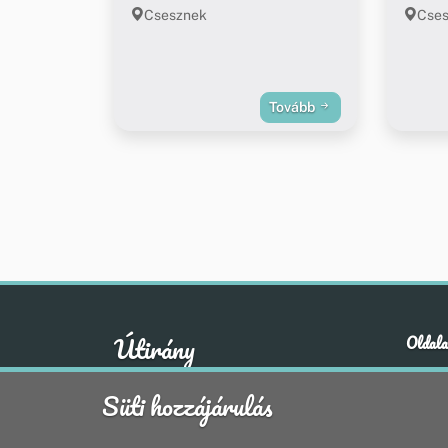
Csesznek
Cses
Tovább
Útirány
Oldala
Hírek
A klasszikus emberi értékek otthona
Süti hozzájárulás
Esem
Hely