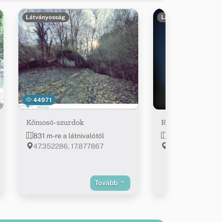
Látványosság
Látványosság
44971
Kőmosó-szurdok
Református Tem
831 m-re a látnivalótól
~1.5 km-re a látn
47.352286, 17.877867
Bakonyszentkirá
nemzetőr kapitán
Tovább