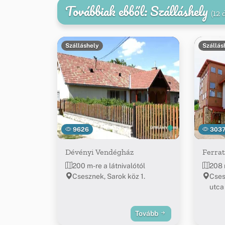
Továbbiak ebből: Szálláshely
(12 
Szálláshely
Szállás
9626
303
Dévényi Vendégház
Ferra
200 m-re a látnivalótól
208 
Csesznek, Sarok köz 1.
Cses
utca
Tovább