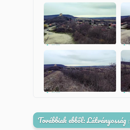
Továbbiak ebből: Látványosság
(