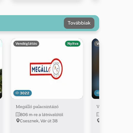
Továbbiak
Vendéglátás
Nyitva
Vendéglátás
3022
5250
Megálló palacsintázó
Várvölgy Vendégl
806 m-re a látnivalótól
816 m-re a látniv
Csesznek, Vár út 38
Csesznek, Vár út