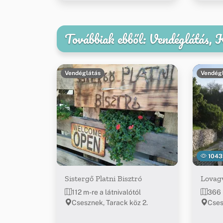
Továbbiak ebből: Vendéglátás,
Vendéglátás
Vendég
1043
Sistergő Platni Bisztró
Lovagv
112 m-re a látnivalótól
366 
Csesznek, Tarack köz 2.
Cses