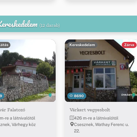
 Kereskedelem
(12 darab)
látás
Kereskedelem
Zárva
9
8690
ár Falatozó
Várkert vegyesbolt
m-re a látnivalótól
426 m-re a látnivalótól
znek, Várhegy köz
Csesznek, Wathay Ferenc u.
22.