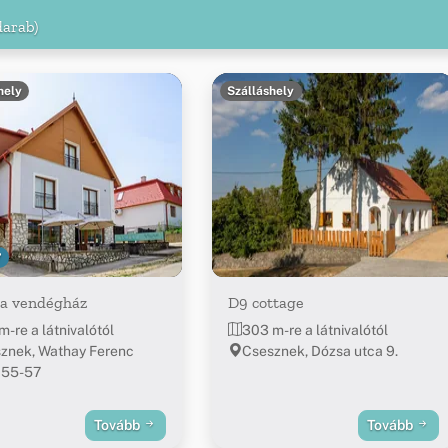
darab)
hely
Szálláshely
7
ta vendégház
D9 cottage
m-re a látnivalótól
303 m-re a látnivalótól
znek, Wathay Ferenc
Csesznek, Dózsa utca 9.
 55-57
Tovább
Tovább