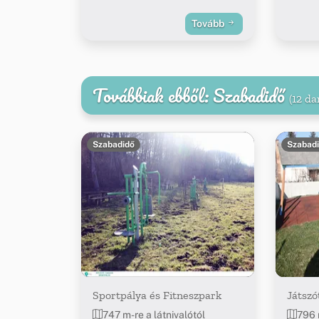
Tovább
Továbbiak ebből: Szabadidő
(12 da
Szabadidő
Szabad
Sportpálya és Fitneszpark
Játszó
747 m-re a látnivalótól
796 