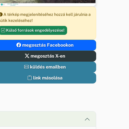
A térkép megjelenítéséhez hozzá kell járulnia a
sütik kezeléséhez!
Külső források engedélyezése!
megosztás Facebookon
megosztás X-en
küldés emailben
link másolása