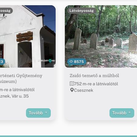
yosság
Látványosság
23
8575
örténeti Gyűjtemény
Zsidó temető a múltból
múzeum)
752 m-re a látnivalótól
m-re a látnivalótól
Csesznek
znek, Vár u. 35
Tovább
Tovább