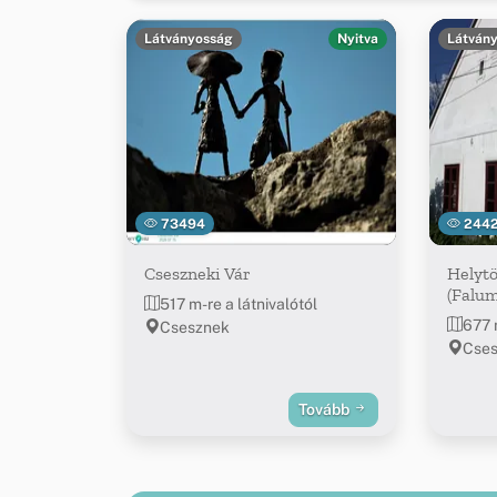
Látványosság
Nyitva
Látván
73494
244
Cseszneki Vár
Helyt
(Falu
517 m-re a látnivalótól
677 
Csesznek
Cses
Tovább