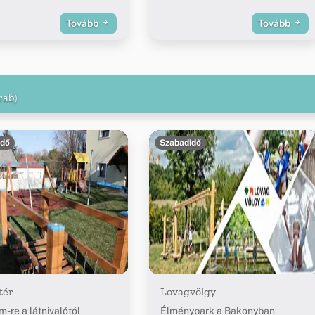
Tovább
Tovább
rab)
idő
Szabadidő
tér
Lovagvölgy
m-re a látnivalótól
Élménypark a Bakonyban