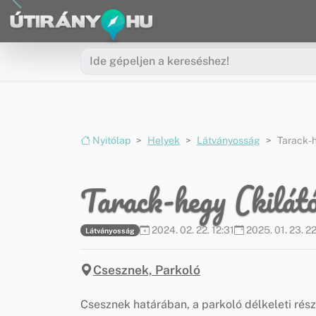
Ugrás a menüre
Ugrás a tartalomra
Nyitólap
Helyek
Látványosság
Tarack-h
Tarack-hegy (kilát
2024. 02. 22. 12:31
2025. 01. 23. 22
Látványosság
Csesznek, Parkoló
Csesznek határában, a parkoló délkeleti rész