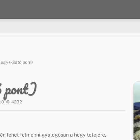
egy (kilátó pont)
ó pont)
:01
4232
én lehet felmenni gyalogosan a hegy tetejére,