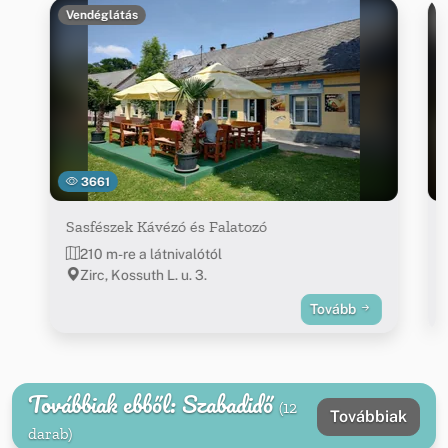
Vendéglátás
3661
Sasfészek Kávézó és Falatozó
210 m-re a látnivalótól
Zirc, Kossuth L. u. 3.
Tovább
Továbbiak ebből: Szabadidő
(12
Továbbiak
darab)