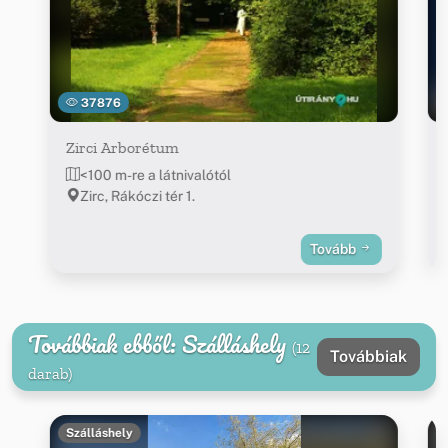
37876
Zirci Arborétum
<100 m-re a látnivalótól
Zirc, Rákóczi tér 1.
Tovább
Továbbiak ebből: Szálláshely
(12
Továbbiak
darab)
Szálláshely