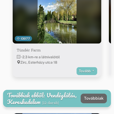
13077
Tündér Farm
~2.3 km-re a látnivalótól
Zirc, Esterházy utca 18
Tovább
Továbbiak ebből: Vendéglátás,
Továbbiak
Kereskedelem
(12 darab)