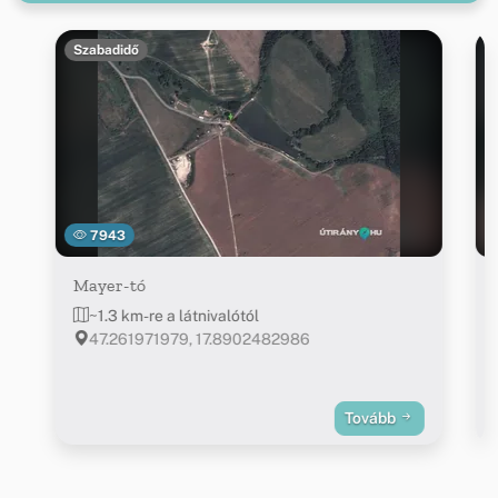
Szabadidő
7943
Mayer-tó
~1.3 km-re a látnivalótól
47.261971979, 17.8902482986
Tovább