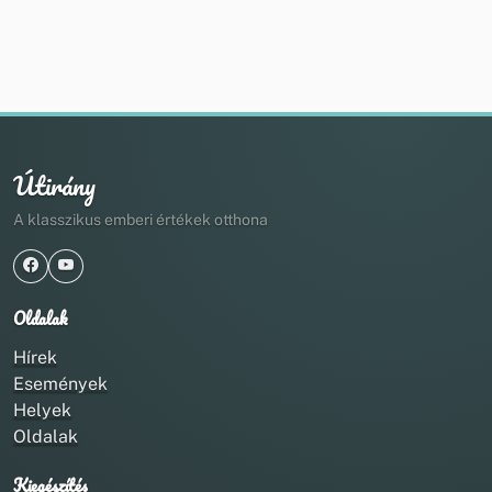
Útirány
A klasszikus emberi értékek otthona
Oldalak
Hírek
Események
Helyek
Oldalak
Kiegészítés