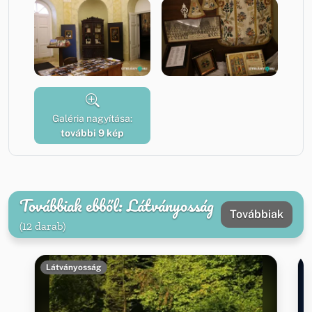
Galéria nagyítása:
további 9 kép
Továbbiak ebből: Látványosság
Továbbiak
(12 darab)
Látványosság