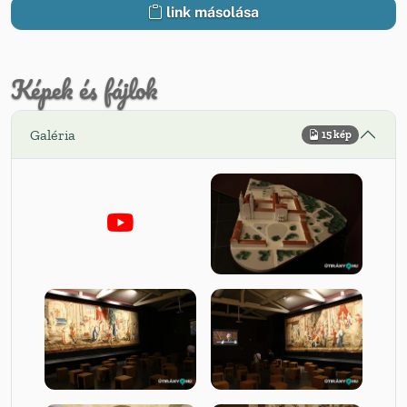
link másolása
Képek és fájlok
Galéria
15 kép