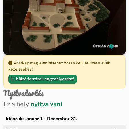
A térkép megjelenítéséhez hozzá kell járulnia a sütik
kezeléséhez!
Külső források engedélyezése!
Nyitvatartás
Ez a hely
nyitva van!
Időszak: Január 1. - December 31.