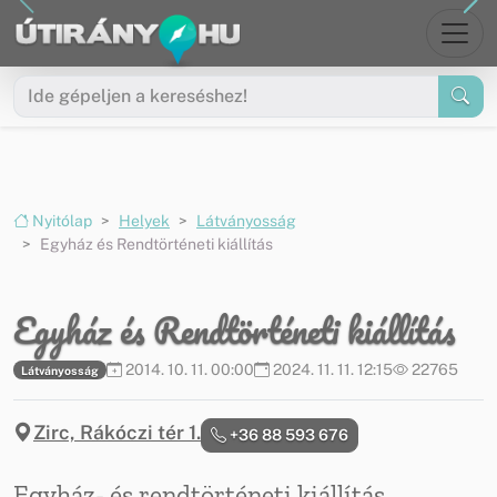
Ugrás a menüre
Ugrás a tartalomra
Nyitólap
Helyek
Látványosság
Egyház és Rendtörténeti kiállítás
Egyház és Rendtörténeti kiállítás
2014. 10. 11. 00:00
2024. 11. 11. 12:15
22765
Látványosság
Zirc, Rákóczi tér 1.
+36 88 593 676
Egyház- és rendtörténeti kiállítás