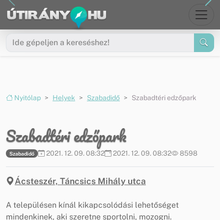
Ugrás a menüre
Ugrás a tartalomra
Nyitólap
Helyek
Szabadidő
Szabadtéri edzőpark
Szabadtéri edzőpark
2021. 12. 09. 08:32
2021. 12. 09. 08:32
8598
Szabadidő
Ácsteszér, Táncsics Mihály utca
A településen kínál kikapcsolódási lehetőséget
mindenkinek, aki szeretne sportolni, mozogni.