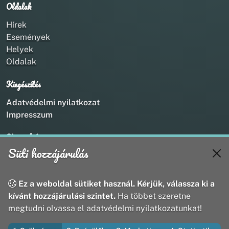
Oldalak
Hírek
Események
Helyek
Oldalak
Kiegészítés
Adatvédelmi nyilatkozat
Impresszum
Kapcsolat
Süti hozzájárulás
+36 20 211 1888
info@utirany.hu
webmaster@utirany.hu
Ez a weboldal sütiket használ. Kérjük, válassza ki a
8419 Csesznek, Vasút u.18.
kívánt hozzájárulási szintet.
Ha többet szeretne
megtudni olvassa el adatvédelmi nyilatkozatunkat!