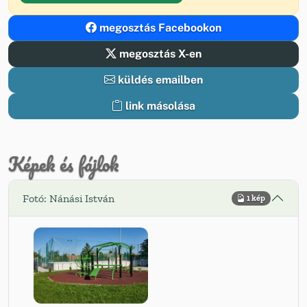
megosztás Facebookon
megosztás X-en
küldés emailben
link másolása
Képek és fájlok
Fotó: Nánási István
1 kép