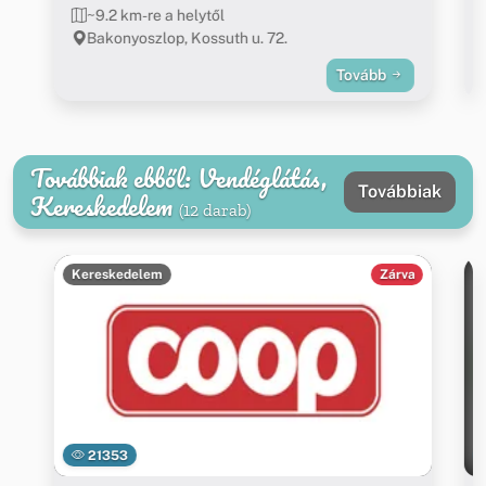
~9.2 km-re a helytől
Bakonyoszlop, Kossuth u. 72.
Tovább
Továbbiak ebből: Vendéglátás,
Továbbiak
Kereskedelem
(12 darab)
Kereskedelem
Zárva
21353