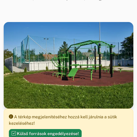
A térkép megjelenítéséhez hozzá kell járulnia a sütik
kezeléséhez!
Külső források engedélyezése!