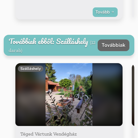
Tovább
Továbbiak ebből: Szálláshely
(12
Továbbiak
darab)
Szálláshely
Téged Vártunk Vendégház