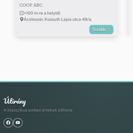
COOP ABC
<100 m-re a helytől
Ácsteszér, Kossuth Lajos utca 49/a.
Tovább
Útirány
A klasszikus emberi értékek otthona