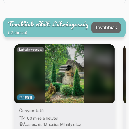
Továbbiak ebből: Látványosság
Továbbiak
(12 darab)
Látványosság
16811
Ősnyomtató
<100 m-re a helytől
Ácsteszér, Táncsics Mihály utca