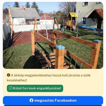
A térkép megjelenítéséhez hozzá kell járulnia a sütik
kezeléséhez!
Külső források engedélyezése!
megosztás Facebookon