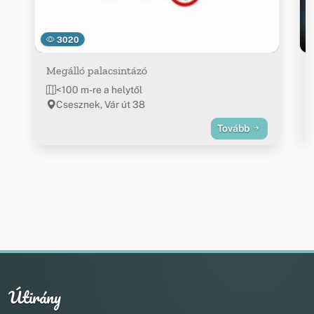
3020
Megálló palacsintázó
<100 m-re a helytől
Csesznek, Vár út 38
Tovább
Útirány