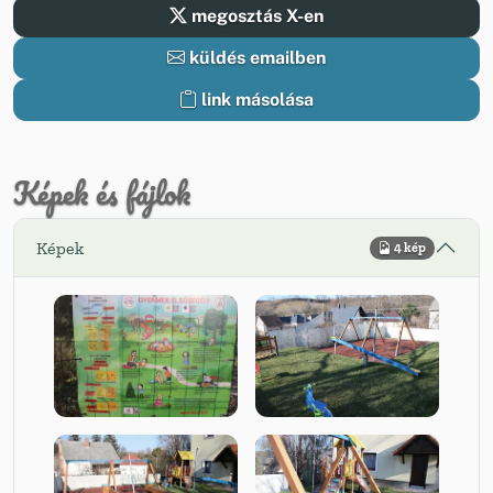
megosztás X-en
küldés emailben
link másolása
Képek és fájlok
Képek
4 kép