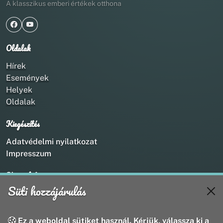
A klasszikus emberi értékek otthona
Oldalak
Hírek
Események
Helyek
Oldalak
Kiegészítés
Adatvédelmi nyilatkozat
Impresszum
Kapcsolat
Süti hozzájárulás
+36 20 211 1888
info@utirany.hu
webmaster@utirany.hu
Ez a weboldal sütiket használ. Kérjük, válassza ki a