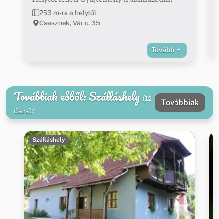
253 m-re a helytől
Csesznek, Vár u. 35
Tovább
Továbbiak ebből: Szálláshely
(12
Továbbiak
darab)
Szálláshely