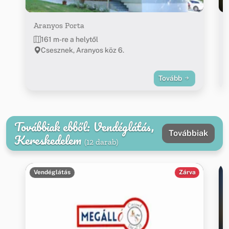
Aranyos Porta
161 m-re a helytől
Csesznek, Aranyos köz 6.
Tovább
Továbbiak ebből: Vendéglátás,
Továbbiak
Kereskedelem
(12 darab)
Vendéglátás
Zárva