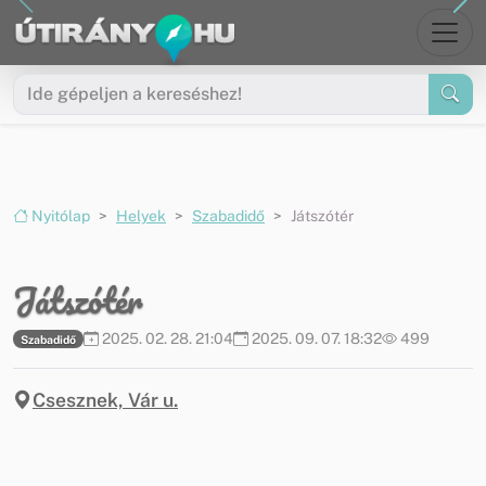
Ugrás a menüre
Ugrás a tartalomra
Nyitólap
Helyek
Szabadidő
Játszótér
Játszótér
2025. 02. 28. 21:04
2025. 09. 07. 18:32
499
Szabadidő
Csesznek, Vár u.