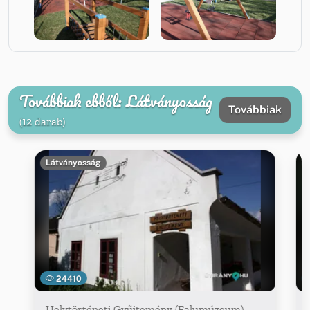
Továbbiak ebből: Látványosság
Továbbiak
(12 darab)
Látványosság
24410
Helytörténeti Gyűjtemény (Falumúzeum)