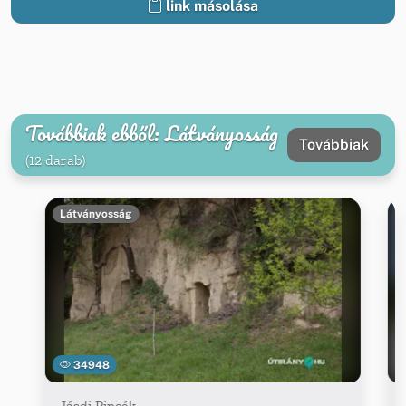
link másolása
Továbbiak ebből: Látványosság
Továbbiak
(12 darab)
Látványosság
34948
Jásdi Pincék