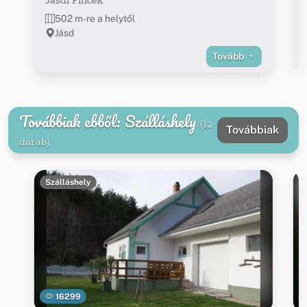
502 m-re a helytől
Jásd
Tovább
Továbbiak ebből: Szálláshely
(12
Továbbiak
darab)
Szálláshely
16299