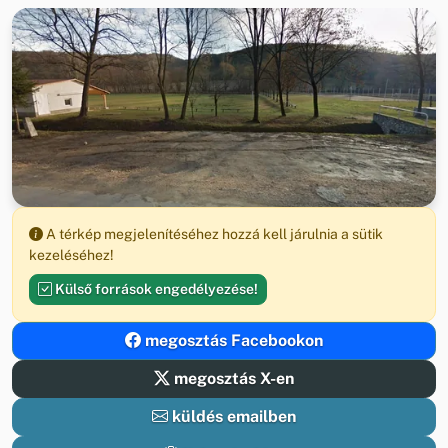
A térkép megjelenítéséhez hozzá kell járulnia a sütik
kezeléséhez!
Külső források engedélyezése!
megosztás Facebookon
megosztás X-en
küldés emailben