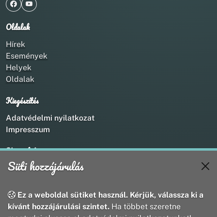
Oldalak
Hírek
Események
Helyek
Oldalak
Kiegészítés
Adatvédelmi nyilatkozat
Impresszum
Kapcsolat
Süti hozzájárulás
+36 20 211 1888
info@utirany.hu
webmaster@utirany.hu
Ez a weboldal sütiket használ. Kérjük, válassza ki a
8419 Csesznek, Vasút u.18.
kívánt hozzájárulási szintet.
Ha többet szeretne