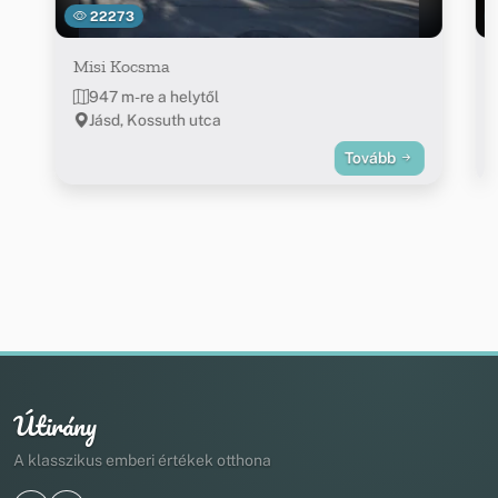
22273
Misi Kocsma
947 m-re a helytől
Jásd, Kossuth utca
Tovább
Útirány
A klasszikus emberi értékek otthona