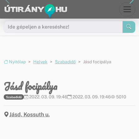
Ugrás a menüre
Ugrás a tartalomra
Nyitólap
Helyek
Szabadidő
Jásd focipálya
Jásd focipálya
2022. 03. 09. 19:46
2022. 03. 09. 19:46
5010
Szabadidő
Jásd, Kossuth u.