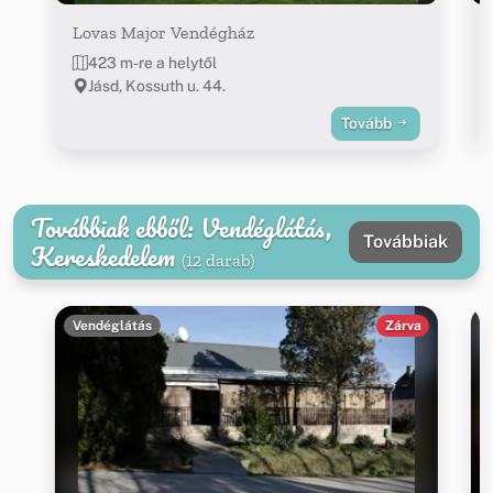
Lovas Major Vendégház
423 m-re a helytől
Jásd, Kossuth u. 44.
Tovább
Továbbiak ebből: Vendéglátás,
Továbbiak
Kereskedelem
(12 darab)
Vendéglátás
Zárva