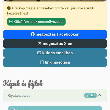
A térkép megjelenítéséhez hozzá kell járulnia a sütik
kezeléséhez!
Külső források engedélyezése!
megosztás Facebookon
megosztás X-en
küldés emailben
link másolása
Képek és fájlok
Gyakorlatsor
1 fájl