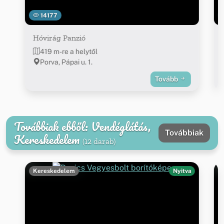
14177
Hóvirág Panzió
419 m-re a helytől
Porva, Pápai u. 1.
Tovább
Továbbiak ebből: Vendéglátás,
Továbbiak
Kereskedelem
(12 darab)
Kereskedelem
Nyitva