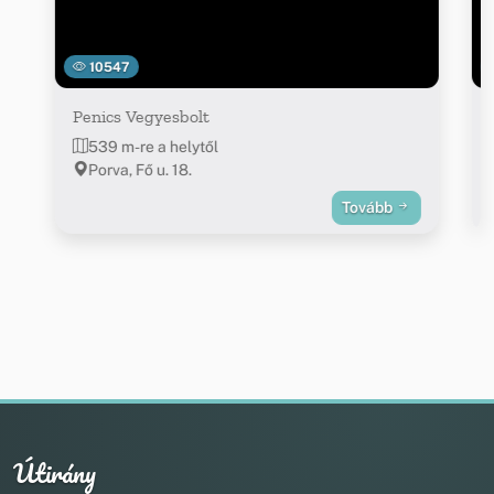
10547
Penics Vegyesbolt
539 m-re a helytől
Porva, Fő u. 18.
Tovább
Útirány