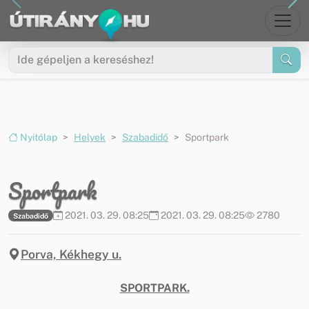
Ugrás a menüre
Ugrás a tartalomra
Nyitólap
Helyek
Szabadidő
Sportpark
Sportpark
2021. 03. 29. 08:25
2021. 03. 29. 08:25
2780
Szabadidő
Porva, Kékhegy u.
SPORTPARK.