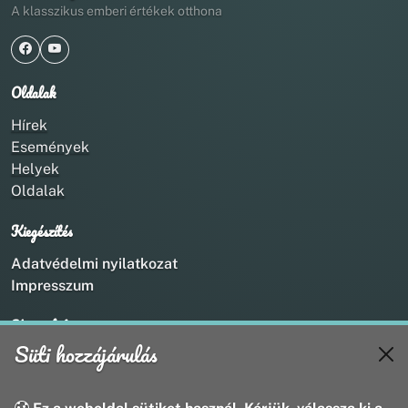
A klasszikus emberi értékek otthona
Oldalak
Hírek
Események
Helyek
Oldalak
Kiegészítés
Adatvédelmi nyilatkozat
Impresszum
Kapcsolat
Süti hozzájárulás
+36 20 211 1888
info@utirany.hu
webmaster@utirany.hu