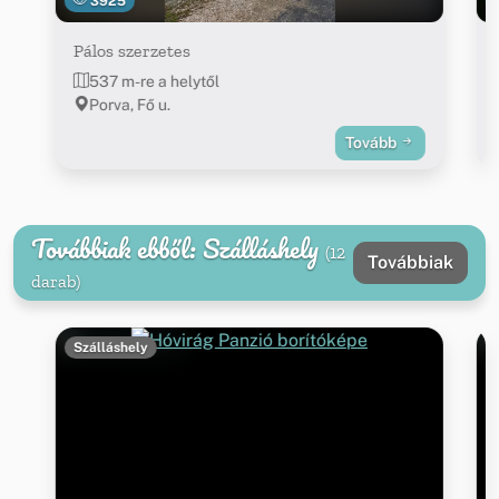
3925
Pálos szerzetes
537 m-re a helytől
Porva, Fő u.
Tovább
Továbbiak ebből: Szálláshely
(12
Továbbiak
darab)
Szálláshely