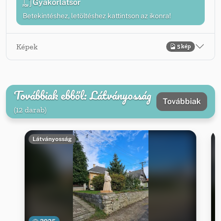
Gyakorlatsor
Betekintéshez, letöltéshez kattintson az ikonra!
Képek
5 kép
Továbbiak ebből: Látványosság
Továbbiak
(12 darab)
Látványosság