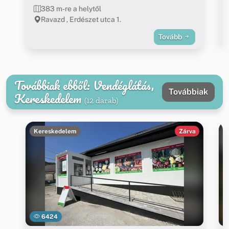
383 m-re a helytől
Ravazd , Erdészet utca 1.
Tovább
Továbbiak ebből: Vendéglátás,
Továbbiak
Kereskedelem
(12 darab)
Kereskedelem
Zárva
6424