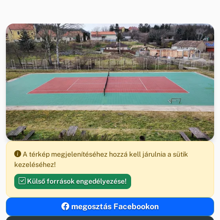
A térkép megjelenítéséhez hozzá kell járulnia a sütik
kezeléséhez!
Külső források engedélyezése!
megosztás Facebookon