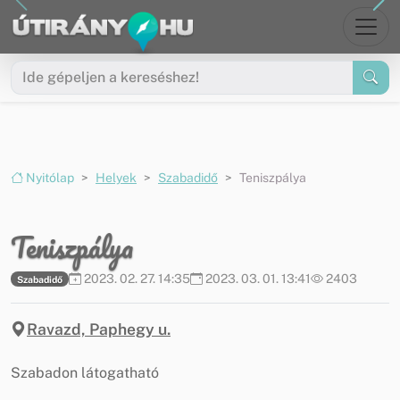
Ugrás a menüre
Ugrás a tartalomra
Nyitólap
Helyek
Szabadidő
Teniszpálya
Teniszpálya
2023. 02. 27. 14:35
2023. 03. 01. 13:41
2403
Szabadidő
Ravazd, Paphegy u.
Szabadon látogatható