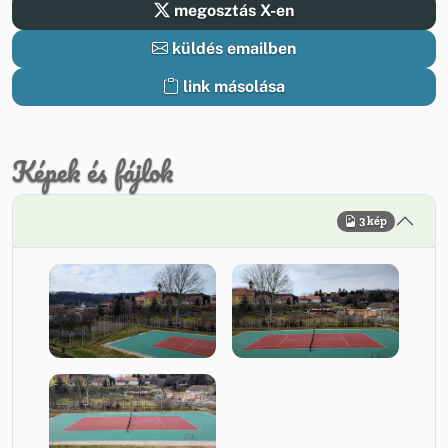
megosztás X-en
küldés emailben
link másolása
Képek és fájlok
3 kép