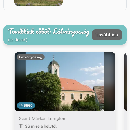
Továbbiak ebből: Látványosság
Továbbiak
(12 darab)
Látványosság
5560
Szent Márton-templom
136 m-re a helytől