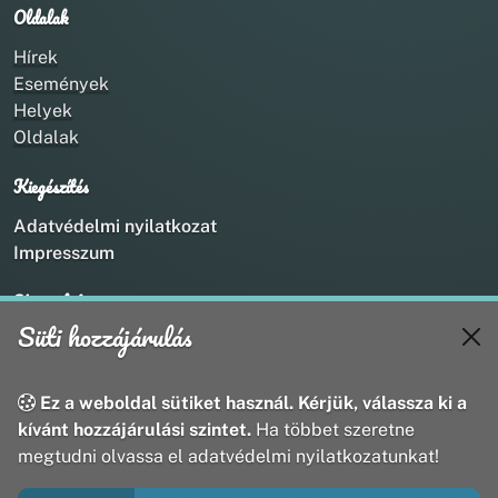
Oldalak
Hírek
Események
Helyek
Oldalak
Kiegészítés
Adatvédelmi nyilatkozat
Impresszum
Kapcsolat
Süti hozzájárulás
+36 20 211 1888
info@utirany.hu
webmaster@utirany.hu
Ez a weboldal sütiket használ. Kérjük, válassza ki a
8419 Csesznek, Vasút u.18.
kívánt hozzájárulási szintet.
Ha többet szeretne
megtudni olvassa el adatvédelmi nyilatkozatunkat!