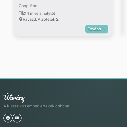
Coop Abc
214 m-re a helytől
Ravazd, Alsótelek 2.
Tovább
Útirány
A klasszikus emberi értékek otthona