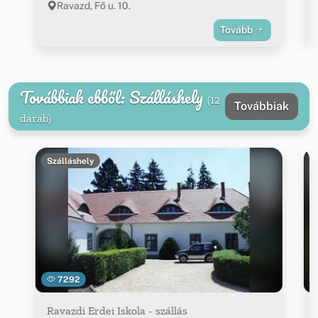
Ravazd, Fő u. 10.
Tovább
Továbbiak ebből: Szálláshely
(12
Továbbiak
darab)
Szálláshely
7292
Ravazdi Erdei Iskola - szállás