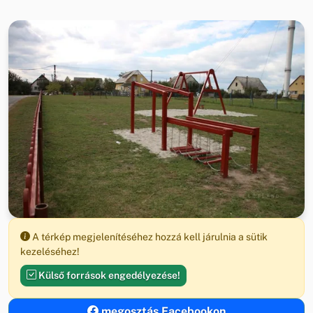
A térkép megjelenítéséhez hozzá kell járulnia a sütik
kezeléséhez!
Külső források engedélyezése!
megosztás Facebookon