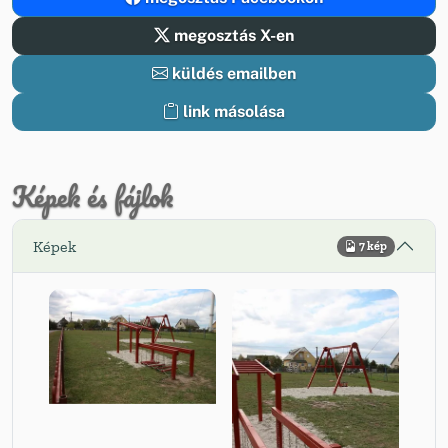
megosztás X-en
küldés emailben
link másolása
Képek és fájlok
Képek
7 kép