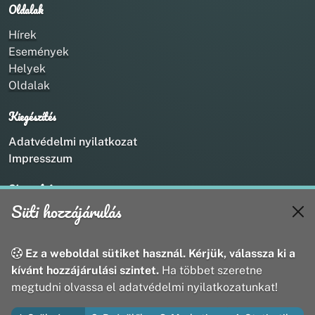
Oldalak
Hírek
Események
Helyek
Oldalak
Kiegészítés
Adatvédelmi nyilatkozat
Impresszum
Kapcsolat
Süti hozzájárulás
+36 20 211 1888
info@utirany.hu
webmaster@utirany.hu
Ez a weboldal sütiket használ. Kérjük, válassza ki a
8419 Csesznek, Vasút u.18.
kívánt hozzájárulási szintet.
Ha többet szeretne
megtudni olvassa el adatvédelmi nyilatkozatunkat!