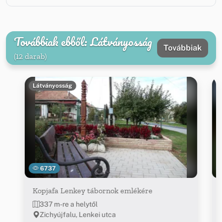
Továbbiak ebből: Látványosság
Továbbiak
(12 darab)
Látványosság
6737
Kopjafa Lenkey tábornok emlékére
337 m-re a helytől
Zichyújfalu, Lenkei utca