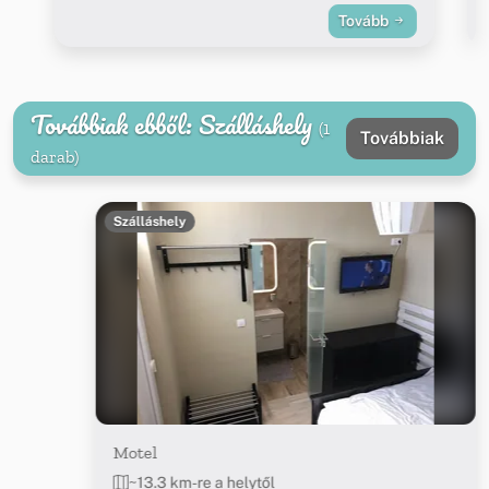
Tovább
Továbbiak ebből: Szálláshely
(1
Továbbiak
darab)
Szálláshely
Motel
~13.3 km-re a helytől