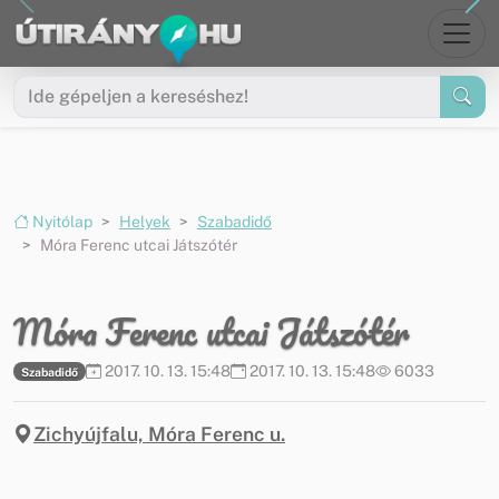
Ugrás a menüre
Ugrás a tartalomra
Nyitólap
Helyek
Szabadidő
Móra Ferenc utcai Játszótér
Móra Ferenc utcai Játszótér
2017. 10. 13. 15:48
2017. 10. 13. 15:48
6033
Szabadidő
Zichyújfalu, Móra Ferenc u.