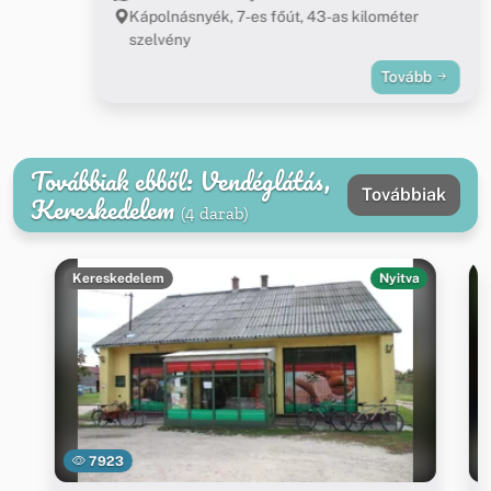
Kápolnásnyék, 7-es főút, 43-as kilométer
szelvény
Tovább
Továbbiak ebből: Vendéglátás,
Továbbiak
Kereskedelem
(4 darab)
Kereskedelem
Nyitva
7923