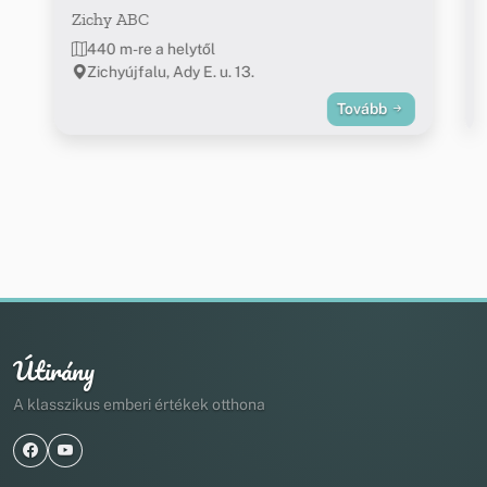
Zichy ABC
440 m-re a helytől
Zichyújfalu, Ady E. u. 13.
Tovább
Útirány
A klasszikus emberi értékek otthona