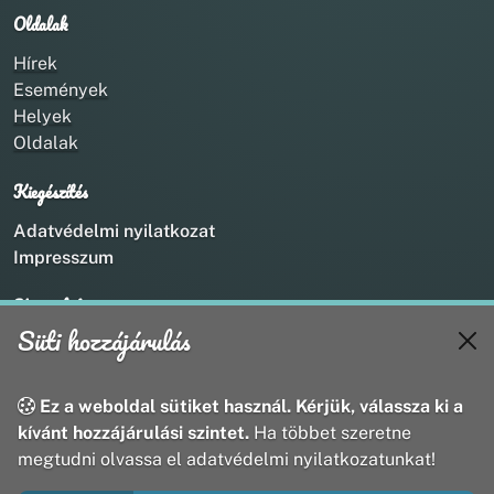
Oldalak
Hírek
Események
Helyek
Oldalak
Kiegészítés
Adatvédelmi nyilatkozat
Impresszum
Kapcsolat
Süti hozzájárulás
+36 20 211 1888
info@utirany.hu
webmaster@utirany.hu
Ez a weboldal sütiket használ. Kérjük, válassza ki a
8419 Csesznek, Vasút u.18.
kívánt hozzájárulási szintet.
Ha többet szeretne
megtudni olvassa el adatvédelmi nyilatkozatunkat!