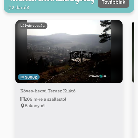
Továbbiak
(12 darab)
Látványosság
30002
Köves-hegyi Terasz Kilátó
209 m-re a szállástól
Bakonybél