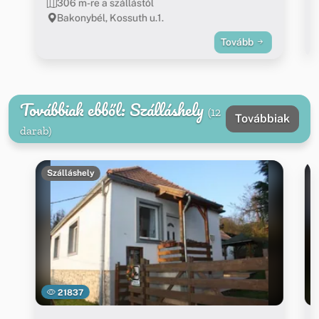
306 m-re a szállástól
Bakonybél, Kossuth u.1.
Tovább
Továbbiak ebből: Szálláshely
(12
Továbbiak
darab)
Szálláshely
21837