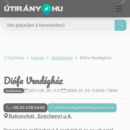
Ugrás a menüre
Ugrás a tartalomra
Nyitólap
Helyek
Szálláshely
Diófa Vendégház
Diófa Vendégház
2017. 06. 20. 11:07
2024. 01. 23. 11:05
17844
Szálláshely
+36 20 238 0449
diofavendeghaz04@gmail.com
Bakonybél, Széchenyi u.4.