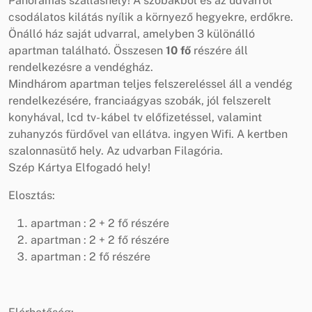
Panorámás szálláshely! A szobákból és az udvarról
csodálatos kilátás nyílik a környező hegyekre, erdőkre.
Önálló ház saját udvarral, amelyben 3 különálló
apartman található. Összesen
10 fő
részére áll
rendelkezésre a vendégház.
Mindhárom apartman teljes felszereléssel áll a vendég
rendelkezésére, franciaágyas szobák, jól felszerelt
konyhával, lcd tv- kábel tv előfizetéssel, valamint
zuhanyzós fürdővel van ellátva. ingyen Wifi. A kertben
szalonnasütő hely. Az udvarban Filagória.
Szép Kártya Elfogadó hely!
Elosztás:
apartman : 2 + 2 fő részére
apartman : 2 + 2 fő részére
apartman : 2 fő részére