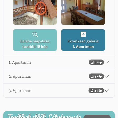
Galéria nagyítása:
Következő galéria:
további 15 kép
1. Apartman
1. Apartman
6 kép
2. Apartman
5 kép
3. Apartman
4 kép
Továbbiak ebből: Látványosság