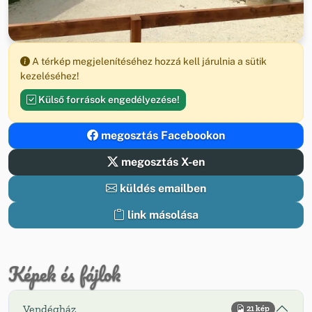
A térkép megjelenítéséhez hozzá kell járulnia a sütik
kezeléséhez!
Külső források engedélyezése!
megosztás Facebookon
megosztás X-en
küldés emailben
link másolása
Képek és fájlok
Vendégház
21 kép