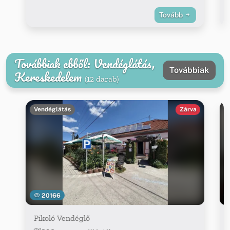
Tovább
Továbbiak ebből: Vendéglátás,
Továbbiak
Kereskedelem
(12 darab)
Vendéglátás
Zárva
20166
Pikoló Vendéglő