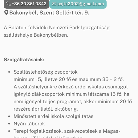
+36 20 361 0342
pajta2002@gmail.com
Bakonybél, Szent Gellért tér. 9.
A Balaton-felvidéki Nemzeti Park Igazgatóság
szálláshelye Bakonybélben.
Szolgáltatásaink:
Szálláslehetőség csoportok
minimum 15, illetve 20 fő és maximum 35 + 2 fő.
A szálláshelyünkre érkező erdei iskolás csomagot
igénylő diákcsoportok minimum létszáma 15 fő, ha
nem igényel teljes programot, akkor minimum 20 fő
részére áprilistól, októberig.
Minősített erdei iskola szolgáltatás
Nyári táborok
Terepi foglalkozások, szakvezetések a Magas-