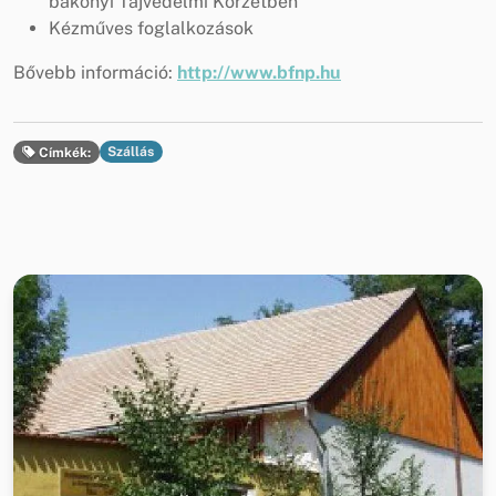
bakonyi Tájvédelmi Körzetben
Kézműves foglalkozások
Bővebb információ:
http://www.bfnp.hu
Szállás
Címkék: