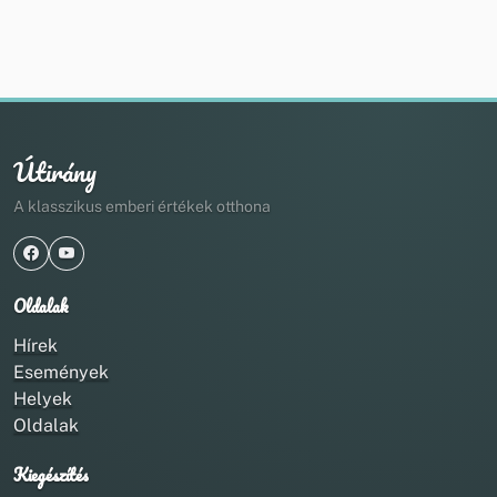
Útirány
A klasszikus emberi értékek otthona
Oldalak
Hírek
Események
Helyek
Oldalak
Kiegészítés