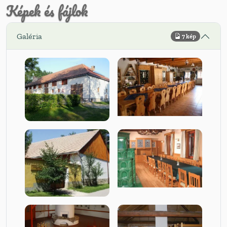
Képek és fájlok
Galéria
7 kép