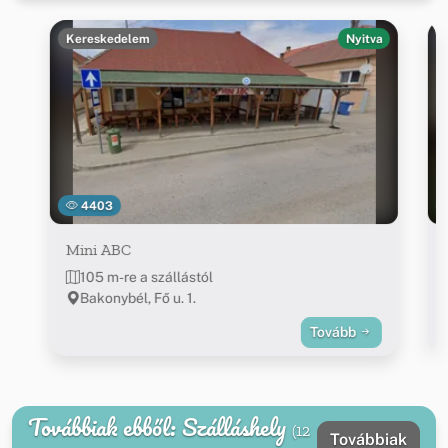
Kereskedelem
Nyitva
4403
Mini ABC
105 m-re a szállástól
Bakonybél, Fő u. 1.
Tovább
Továbbiak ebből: Szálláshely
(12
Továbbiak