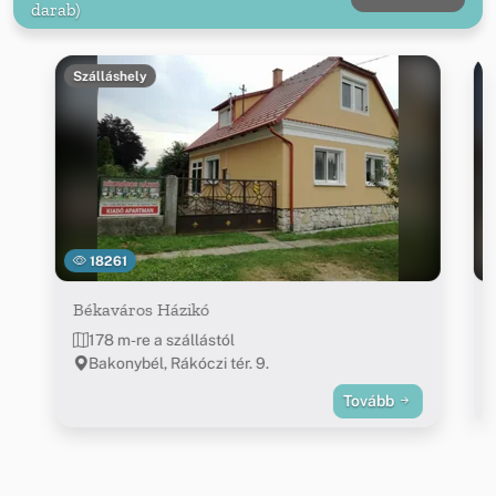
darab)
Szálláshely
18261
Békaváros Házikó
178 m-re a szállástól
Bakonybél, Rákóczi tér. 9.
Tovább