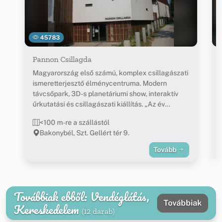
45783
Pannon Csillagda
Magyarország első számú, komplex csillagászati
ismeretterjesztő élménycentruma. Modern
távcsőpark, 3D-s planetáriumi show, interaktív
űrkutatási és csillagászati kiállítás. „Az év
ökoturisztikai látogatóközpontja 2012” díj
<100 m-re a szállástól
birtokosa.
Bakonybél, Szt. Gellért tér 9.
Tovább
Továbbiak ebből: Vendéglátás,
Továbbiak
Kereskedelem
(12 darab)