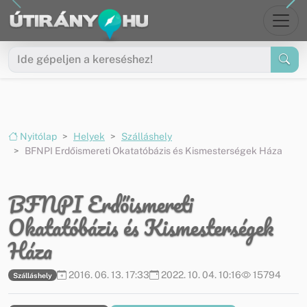
Ugrás a menüre
Ugrás a tartalomra
Nyitólap
Helyek
Szálláshely
BFNPI Erdőismereti Okatatóbázis és Kismesterségek Háza
BFNPI Erdőismereti
Okatatóbázis és Kismesterségek
Háza
2016. 06. 13. 17:33
2022. 10. 04. 10:16
15794
Szálláshely