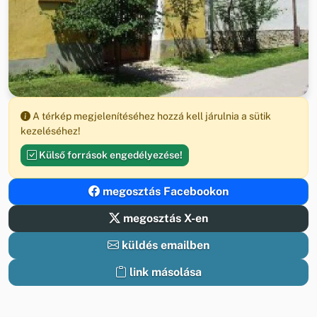
A térkép megjelenítéséhez hozzá kell járulnia a sütik
kezeléséhez!
Külső források engedélyezése!
megosztás Facebookon
megosztás X-en
küldés emailben
link másolása