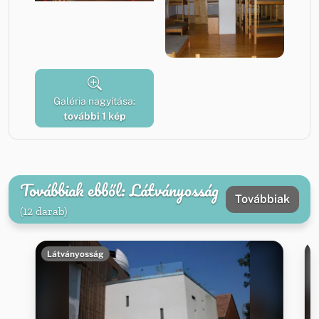
Galéria nagyítása:
további 1 kép
Továbbiak ebből: Látványosság
Továbbiak
(12 darab)
Látványosság