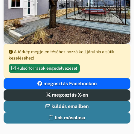
A térkép megjelenítéséhez hozzá kell járulnia a sütik
kezeléséhez!
Külső források engedélyezése!
megosztás Facebookon
megosztás X-en
küldés emailben
link másolása