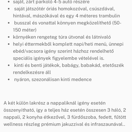
saját, zárt parkoló 4-5 autó részére
saját játszótér óriás homokozóval, csúszdával,
hintával, mászókával és egy 4 méteres trambulin
busszal és vonattal könnyen megközelíthető (50-
150 méter)
környéken rengeteg túra útvonal és látnivaló
helyi éttermekből komplett napi/heti menü, ünnepi
ebéd/vacsora igény szerint házhoz rendelhető
speciális igények figyelembe vételével is.
kinti és benti játékok, babágy, babakád, etetőszék
rendelkezésre áll
nyáron, szezonálisan kinti medence
A két külön lakrész a nappaliknál igény esetén
összenyitható, így a teljes ház esetén összesen 3 háló, 2
nappali, 2 konyha étkezővel, 3 fürdőszoba, fedett, fűtött
wellness részleg prémium jakuzzival és infraszaunával..