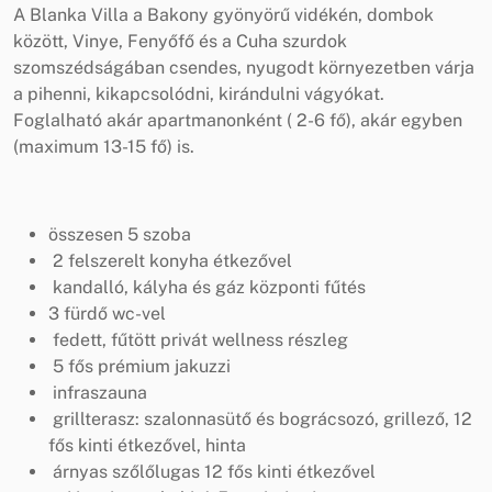
A Blanka Villa a Bakony gyönyörű vidékén, dombok
között, Vinye, Fenyőfő és a Cuha szurdok
szomszédságában csendes, nyugodt környezetben várja
a pihenni, kikapcsolódni, kirándulni vágyókat.
Foglalható akár apartmanonként ( 2-6 fő), akár egyben
(maximum 13-15 fő) is.
összesen 5 szoba
2 felszerelt konyha étkezővel
kandalló, kályha és gáz központi fűtés
3 fürdő wc-vel
fedett, fűtött privát wellness részleg
5 fős prémium jakuzzi
infraszauna
grillterasz: szalonnasütő és bográcsozó, grillező, 12
fős kinti étkezővel, hinta
árnyas szőlőlugas 12 fős kinti étkezővel