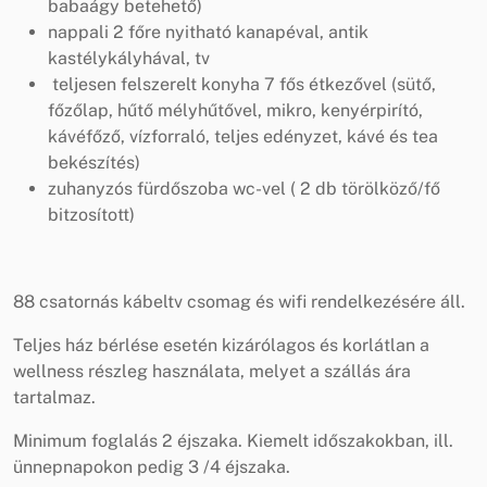
babaágy betehető)
nappali 2 főre nyitható kanapéval, antik
kastélykályhával, tv
teljesen felszerelt konyha 7 fős étkezővel (sütő,
főzőlap, hűtő mélyhűtővel, mikro, kenyérpirító,
kávéfőző, vízforraló, teljes edényzet, kávé és tea
bekészítés)
zuhanyzós fürdőszoba wc-vel ( 2 db törölköző/fő
bitzosított)
88 csatornás kábeltv csomag és wifi rendelkezésére áll.
Teljes ház bérlése esetén kizárólagos és korlátlan a
wellness részleg használata, melyet a szállás ára
tartalmaz.
Minimum foglalás 2 éjszaka. Kiemelt időszakokban, ill.
ünnepnapokon pedig 3 /4 éjszaka.