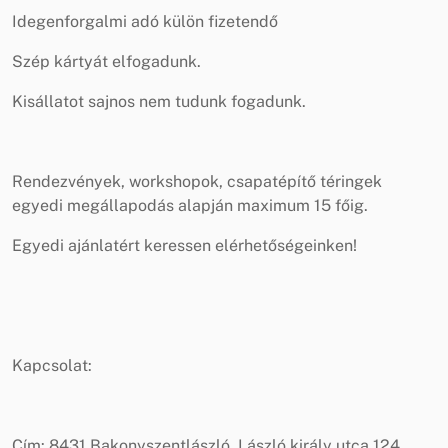
Idegenforgalmi adó külön fizetendő
Szép kártyát elfogadunk.
Kisállatot sajnos nem tudunk fogadunk.
Rendezvények, workshopok, csapatépítő téringek
egyedi megállapodás alapján maximum 15 főig.
Egyedi ajánlatért keressen elérhetőségeinken!
Kapcsolat:
Cím: 8431 Bakonyszentlászló, László király utca 124.