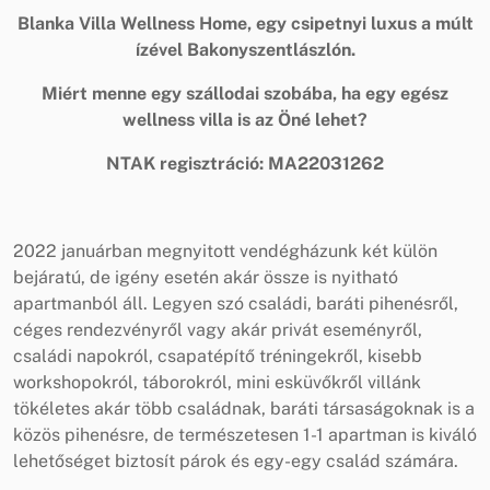
Blanka Villa Wellness Home, egy csipetnyi luxus a múlt
ízével Bakonyszentlászlón.
Miért menne egy szállodai szobába, ha egy egész
wellness villa is az Öné lehet?
NTAK regisztráció: MA22031262
2022 januárban megnyitott vendégházunk két külön
bejáratú, de igény esetén akár össze is nyitható
apartmanból áll. Legyen szó családi, baráti pihenésről,
céges rendezvényről vagy akár privát eseményről,
családi napokról, csapatépítő tréningekről, kisebb
workshopokról, táborokról, mini esküvőkről villánk
tökéletes akár több családnak, baráti társaságoknak is a
közös pihenésre, de természetesen 1-1 apartman is kiváló
lehetőséget biztosít párok és egy-egy család számára.