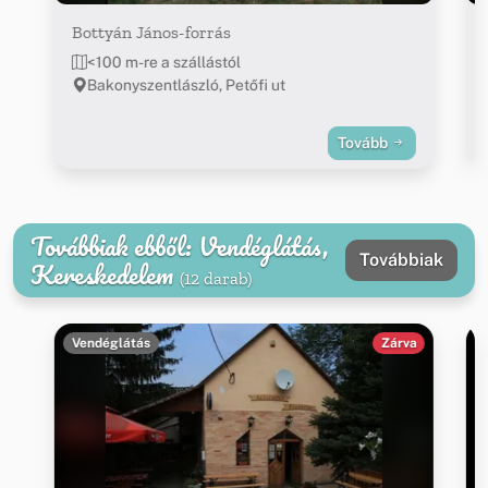
Bottyán János-forrás
<100 m-re a szállástól
Bakonyszentlászló, Petőfi ut
Tovább
Továbbiak ebből: Vendéglátás,
Továbbiak
Kereskedelem
(12 darab)
Vendéglátás
Zárva