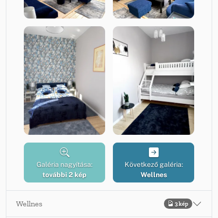
Galéria nagyítása:
Következő galéria:
további 2 kép
Wellnes
Wellnes
3 kép