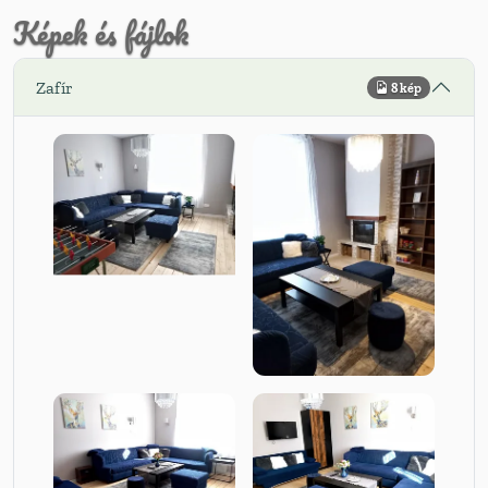
Képek és fájlok
Zafír
8 kép