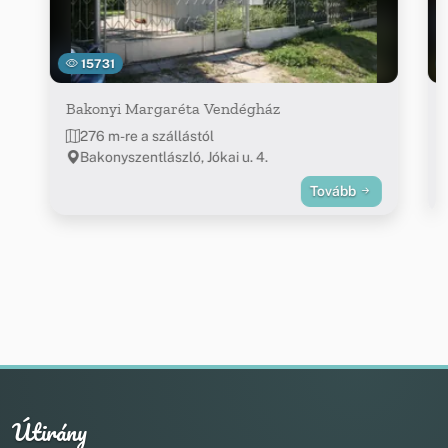
15731
Bakonyi Margaréta Vendégház
276 m-re a szállástól
Bakonyszentlászló, Jókai u. 4.
Tovább
Útirány