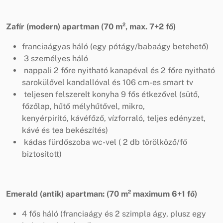
Zafír (modern) apartman (70 m², max. 7+2 fő)
franciaágyas háló (egy pótágy/babaágy betehető)
3 személyes háló
nappali 2 főre nyitható kanapéval és 2 főre nyitható
sarokülővel kandallóval és 106 cm-es smart tv
teljesen felszerelt konyha 9 fős étkezővel (sütő,
főzőlap, hűtő mélyhűtővel, mikro,
kenyérpirító, kávéfőző, vízforraló, teljes edényzet,
kávé és tea bekészítés)
kádas fürdőszoba wc-vel ( 2 db törölköző/fő
biztosított)
Emerald (antik) apartman: (70 m² maximum 6+1 fő)
4 fős háló (franciaágy és 2 szimpla ágy, plusz egy