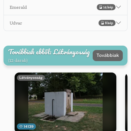
Emerald
14 kép
Udvar
8 kép
Továbbiak ebből: Látványosság
Továbbiak
(12 darab)
Látványosság
14139