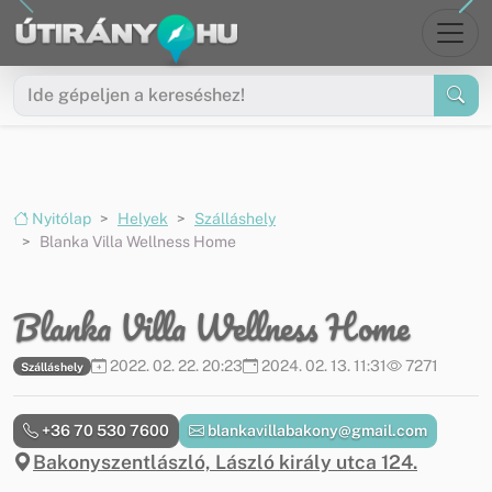
Ugrás a menüre
Ugrás a tartalomra
Nyitólap
Helyek
Szálláshely
Blanka Villa Wellness Home
Blanka Villa Wellness Home
2022. 02. 22. 20:23
2024. 02. 13. 11:31
7271
Szálláshely
+36 70 530 7600
blankavillabakony@gmail.com
Bakonyszentlászló, László király utca 124.