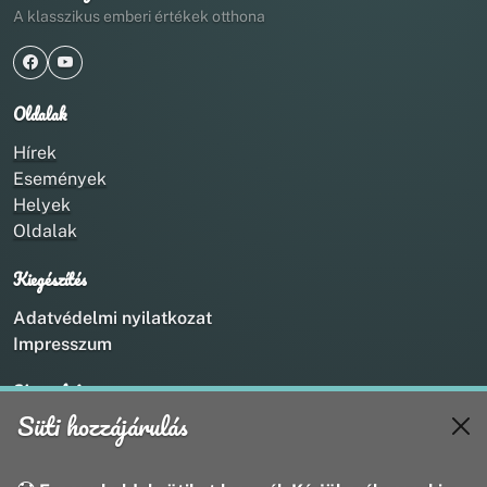
A klasszikus emberi értékek otthona
Oldalak
Hírek
Események
Helyek
Oldalak
Kiegészítés
Adatvédelmi nyilatkozat
Impresszum
Kapcsolat
Süti hozzájárulás
+36 20 211 1888
info@utirany.hu
webmaster@utirany.hu