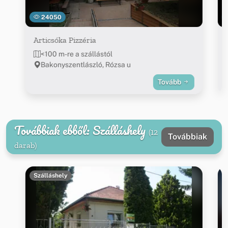
24050
Articsóka Pizzéria
<100 m-re a szállástól
Bakonyszentlászló, Rózsa u
Tovább
Továbbiak ebből: Szálláshely
(12
Továbbiak
darab)
Szálláshely