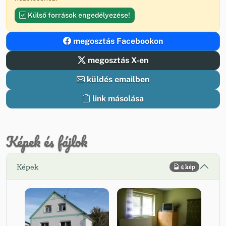
Külső források engedélyezése!
megosztás Facebookon
megosztás X-en
küldés emailben
link másolása
Képek és fájlok
Képek
4 kép