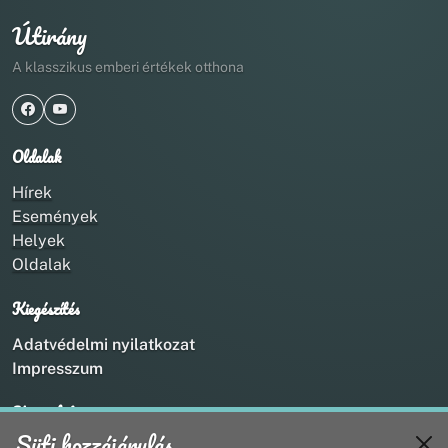
Útirány
A klasszikus emberi értékek otthona
Oldalak
Hírek
Események
Helyek
Oldalak
Kiegészítés
Adatvédelmi nyilatkozat
Impresszum
Kapcsolat
Süti hozzájárulás