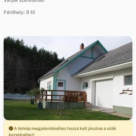
Várjuk szeretettel!
Férőhely: 9 fő
A térkép megjelenítéséhez hozzá kell járulnia a sütik
kezeléséhez!