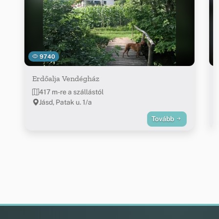
9740
Erdőalja Vendégház
417 m-re a szállástól
Jásd, Patak u. 1/a
Tovább