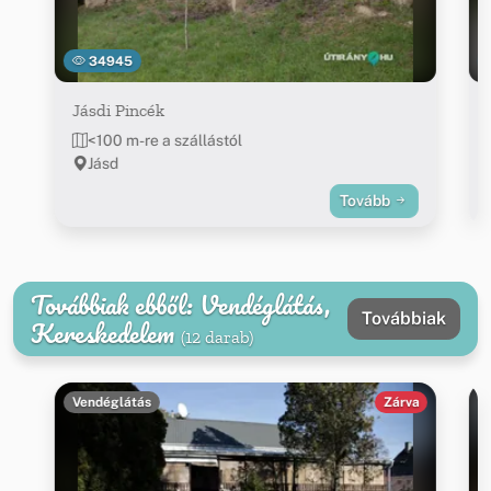
34945
Jásdi Pincék
<100 m-re a szállástól
Jásd
Tovább
Továbbiak ebből: Vendéglátás,
Továbbiak
Kereskedelem
(12 darab)
Vendéglátás
Zárva