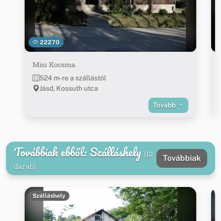
22270
Misi Kocsma
524 m-re a szállástól
Jásd, Kossuth utca
Tovább
Továbbiak ebből: Szálláshely
(12
Továbbiak
darab)
Szálláshely