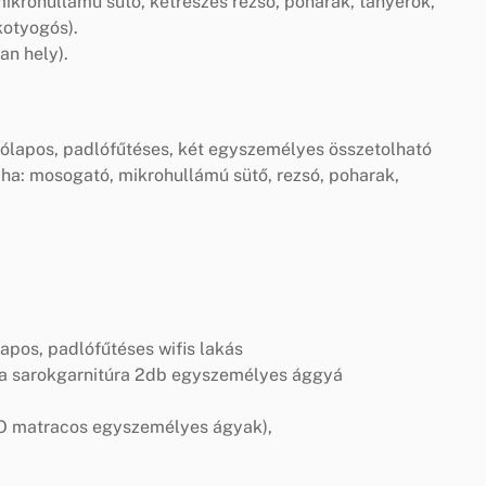
ikrohullámú sütő, kétrészes rezsó, poharak, tányérok,
kotyogós).
an hely).
járólapos, padlófűtéses, két egyszemélyes összetolható
nyha: mosogató, mikrohullámú sütő, rezsó, poharak,
ólapos, padlófűtéses wifis lakás
 a sarokgarnitúra 2db egyszemélyes ággyá
DO matracos egyszemélyes ágyak),