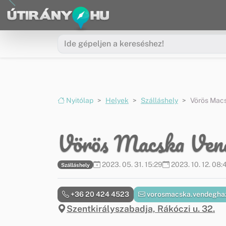
Ugrás a menüre
Ugrás a tartalomra
Nyitólap
Helyek
Szálláshely
Vörös Mac
Vörös Macska Ven
2023. 05. 31. 15:29
2023. 10. 12. 08:
Szálláshely
+36 20 424 4523
vorosmacska.vendegha
Szentkirályszabadja, Rákóczi u. 32.