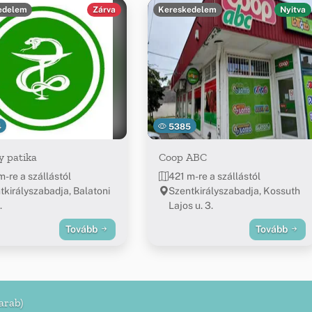
edelem
Zárva
Kereskedelem
Nyitva
4
5385
y patika
Coop ABC
m-re a szállástól
421 m-re a szállástól
tkirályszabadja, Balatoni
Szentkirályszabadja, Kossuth
.
Lajos u. 3.
Tovább
Tovább
arab)