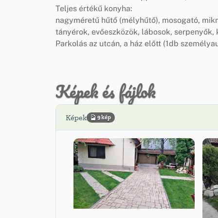
Teljes értékű konyha:
nagyméretű hűtő (mélyhűtő), mosogató, mikro
tányérok, evőeszközök, lábosok, serpenyők, 
Parkolás az utcán, a ház előtt (1db személya
Képek és fájlok
Képek
9 kép