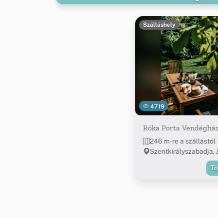
Szálláshely
4719
Róka Porta Vendéghá
246 m-re a szállástól
Szentkirályszabadja, J
T