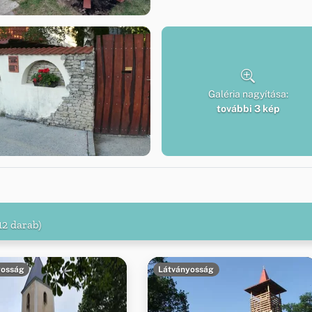
Galéria nagyítása:
további 3 kép
12 darab)
yosság
Látványosság