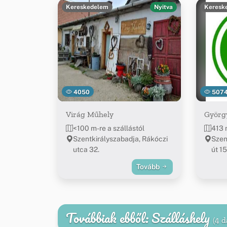
Kereskedelem
Nyitva
Keresk
4050
507
Virág Műhely
Györg
<100 m-re a szállástól
413 
Szentkirályszabadja, Rákóczi
Szen
utca 32.
út 15
Tovább
Továbbiak ebből: Szálláshely
(4 d