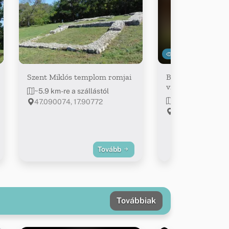
3648
Szent Miklós templom romjai
Baláca - Római ko
villagazdaság
~5.9 km-re a szállástól
~6.1 km-re a szál
47.090074, 17.90772
Nemesvámos, N
Baláca
Tovább
Továbbiak