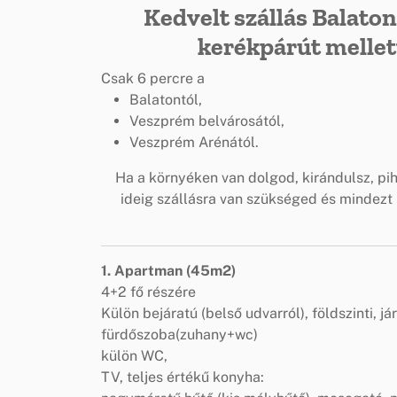
Kedvelt szállás Balato
kerékpárút mellet
Csak 6 percre a
Balatontól,
Veszprém belvárosától,
Veszprém Arénától.
Ha a környéken van dolgod, kirándulsz, pi
ideig szállásra van szükséged és mindezt
1. Apartman (45m2)
4+2 fő részére
Külön bejáratú (belső udvarról), földszinti, 
fürdőszoba(zuhany+wc)
külön WC,
TV, teljes értékű konyha: