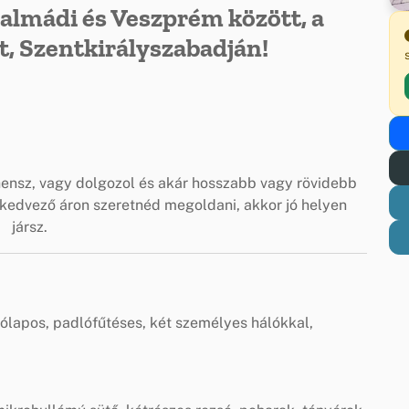
nalmádi és Veszprém között, a
t, Szentkirályszabadján!
hensz, vagy dolgozol és akár hosszabb vagy rövidebb
 kedvező áron szeretnéd megoldani, akkor jó helyen
jársz.
járólapos, padlófűtéses, két személyes hálókkal,