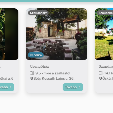
Szálláshely
Szálláshe
5824
z
Csengőház
Szandra
~9.5 km-re a szállástól
~14.1 
ókai u. 6
Sóly, Kossuth Lajos u. 36.
Öskü, 
ovább
Tovább