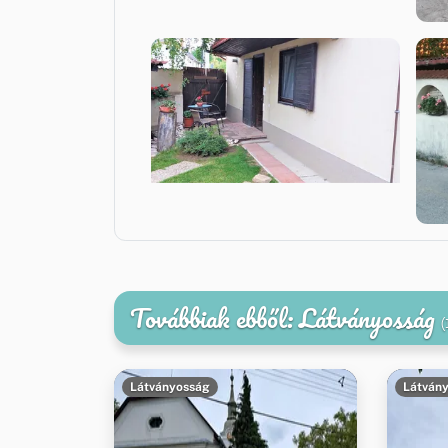
Továbbiak ebből: Látványosság
(
Látványosság
Látván