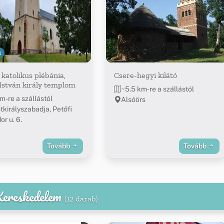
8
katolikus plébánia,
Csere-hegyi kilátó
István király templom
~5.5 km-re a szállástól
m-re a szállástól
Alsóörs
tkirályszabadja, Petőfi
or u. 6.
Tovább
Tovább
 Kereskedelem
(12 darab)