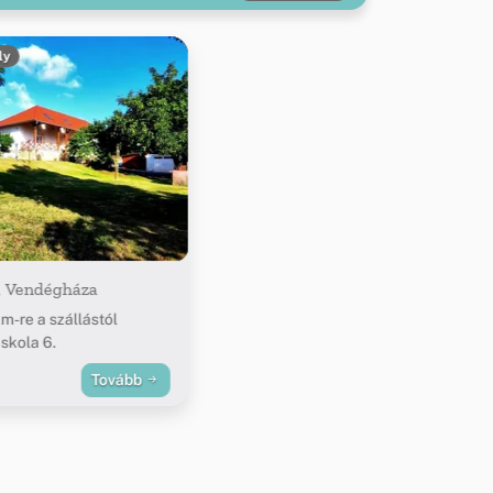
ly
 Vendégháza
km-re a szállástól
Iskola 6.
Tovább