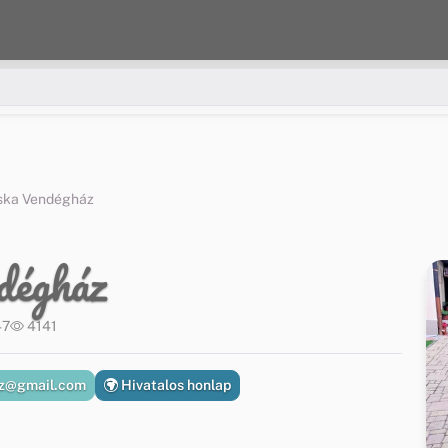
ska Vendégház
dégház
47
4141
z@gmail.com
Hivatalos honlap