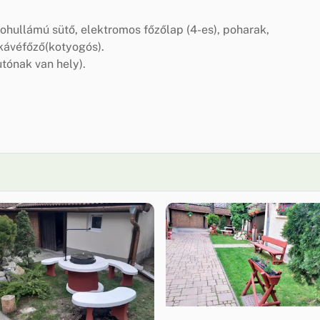
hullámú sütő, elektromos főzőlap (4-es), poharak,
kávéfőző(kotyogós).
utónak van hely).