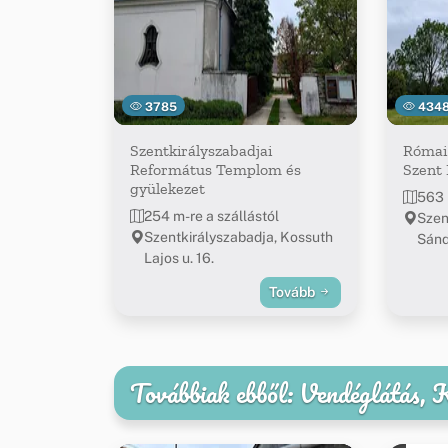
3785
434
Szentkirályszabadjai
Római 
Református Templom és
Szent 
gyülekezet
563 
254 m-re a szállástól
Szen
Szentkirályszabadja, Kossuth
Sánd
Lajos u. 16.
Tovább
Továbbiak ebből: Vendéglátás,