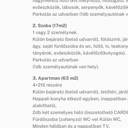
nagyméretű hűtő (kis mélyhűtő), mosogató, m
evőeszközök, lábosok, serpenyők, kávéfőző(
Parkolás az udvarban (1db személyautónak v
2. Szoba (17m2)
1 vagy 2 személynek.
Külön bejáratú (belső udvarról), földszinti, 
ágy, saját fürdőszoba és wc, hűtő, tv, teako
tányérok, evőeszközök, kávéfőző(kotyogós).
Parkolás az udvarban
(1db személyautónak van hely).
3. Apartman (63 m2)
4+2fő részére
Külön bejáratú (belső udvarról), tetőtéri, jár
Nappali konyha étkező egyben, (nappaliban
alakítható),
2db két személyes háló (összetolható CAR
Fürdőszoba (zuhanyzó) WC-vel Külön WC,
Minden hálóban és a nappaliban TV,