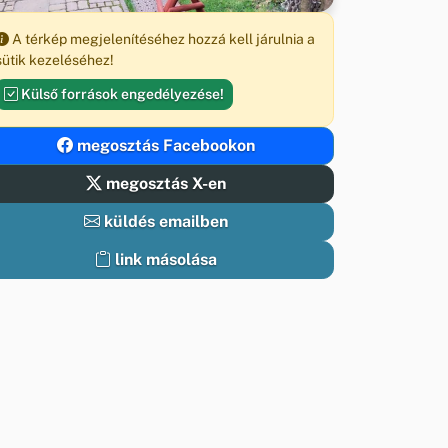
A térkép megjelenítéséhez hozzá kell járulnia a
sütik kezeléséhez!
Külső források engedélyezése!
megosztás Facebookon
megosztás X-en
küldés emailben
link másolása