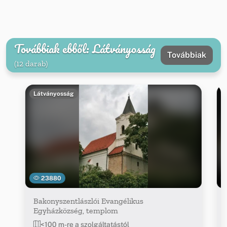
Továbbiak ebből: Látványosság
Továbbiak
(12 darab)
Látványosság
23880
Bakonyszentlászlói Evangélikus
Egyházközség, templom
<100 m-re a szolgáltatástól