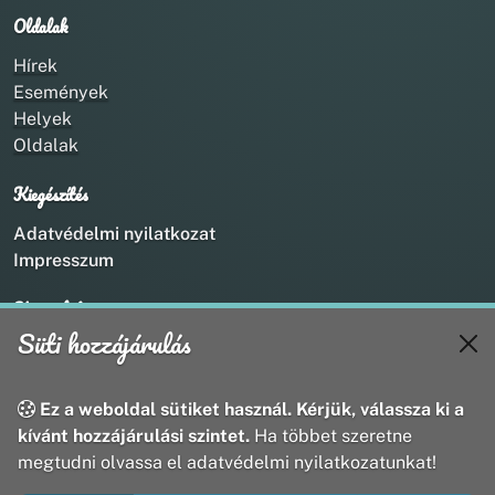
Oldalak
Hírek
Események
Helyek
Oldalak
Kiegészítés
Adatvédelmi nyilatkozat
Impresszum
Kapcsolat
Süti hozzájárulás
+36 20 211 1888
info@utirany.hu
webmaster@utirany.hu
Ez a weboldal sütiket használ. Kérjük, válassza ki a
8419 Csesznek, Vasút u.18.
kívánt hozzájárulási szintet.
Ha többet szeretne
megtudni olvassa el adatvédelmi nyilatkozatunkat!