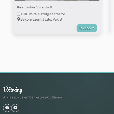
Kék Ibolya Virágbolt
<100 m-re a szolgáltatástól
Bakonyszentlászló, Vak B
Tovább
Útirány
A klasszikus emberi értékek otthona