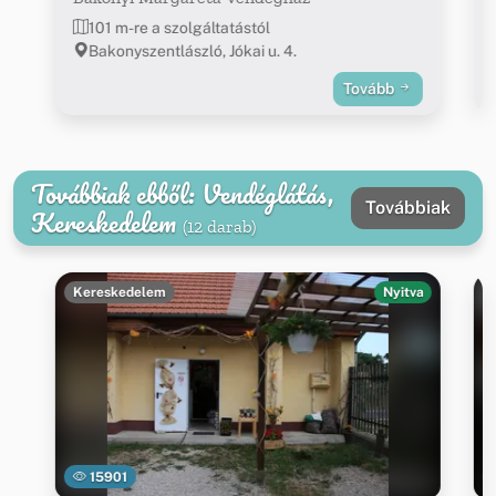
101 m-re a szolgáltatástól
Bakonyszentlászló, Jókai u. 4.
Tovább
Továbbiak ebből: Vendéglátás,
Továbbiak
Kereskedelem
(12 darab)
Kereskedelem
Nyitva
15901