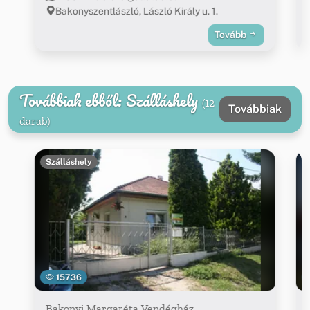
Bakonyszentlászló, László Király u. 1.
Tovább
Továbbiak ebből: Szálláshely
(12
Továbbiak
darab)
Szálláshely
15736
Bakonyi Margaréta Vendégház