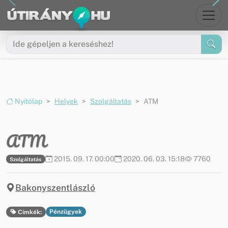
Ugrás a menüre
Ugrás a tartalomra
Nyitólap
Helyek
Szolgáltatás
ATM
ATM
2015. 09. 17. 00:00
2020. 06. 03. 15:18
7760
Szolgáltatás
Bakonyszentlászló
Pénzügyek
Címkék: