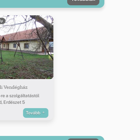
ly
ldi Vendégház
re a szolgáltatástól
, Erdészet 5
Tovább