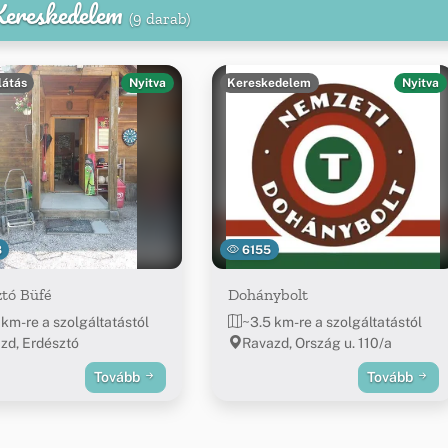
 Kereskedelem
(9 darab)
látás
Nyitva
Kereskedelem
Nyitva
8
6155
tó Büfé
Dohánybolt
 km-re a szolgáltatástól
~3.5 km-re a szolgáltatástól
zd, Erdésztó
Ravazd, Ország u. 110/a
Tovább
Tovább