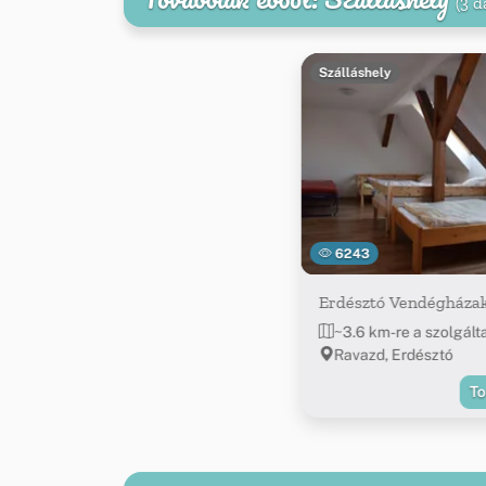
(3 d
Szálláshely
6243
Erdésztó Vendégháza
~3.6 km-re a szolgált
Ravazd, Erdésztó
T