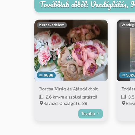
Továbbiak ebből: Vendéglátás,
Kereskedelem
Vendég
6888
562
Borcsa Virág és Ajándékbolt
Erdész
~2.6 km-re a szolgáltatástól
~3.5
Ravazd, Országút u. 29
Rava
Tovább