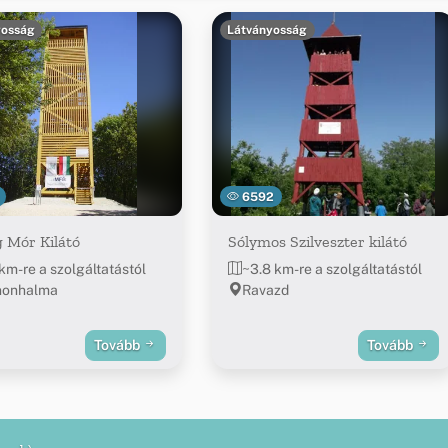
yosság
Látványosság
6592
 Mór Kilátó
Sólymos Szilveszter kilátó
 km-re a szolgáltatástól
~3.8 km-re a szolgáltatástól
nonhalma
Ravazd
Tovább
Tovább