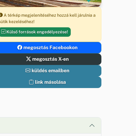
A térkép megjelenítéséhez hozzá kell járulnia a
sütik kezeléséhez!
Külső források engedélyezése!
megosztás Facebookon
megosztás X-en
küldés emailben
link másolása