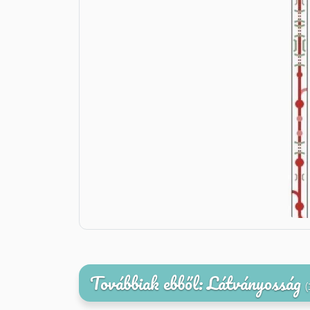
Továbbiak ebből: Látványosság
(