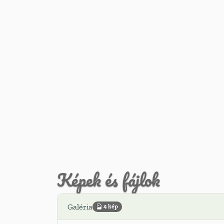
Képek és fájlok
Galéria
4 kép