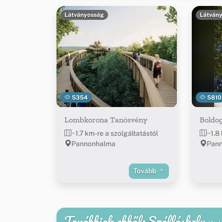
Látványosság
Látván
5354
5810
Lombkorona Tanösvény
Boldog
~1.7 km-re a szolgáltatástól
~1.8
Pannonhalma
Pan
Tovább
Továbbiak ebből: Szálláshely