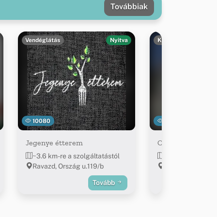
Továbbiak
Vendéglátás
Nyitva
Kereskedelem
10080
6424
Jegenye étterem
Coop Abc
~3.6 km-re a szolgáltatástól
~4.1 km-re a szol
Ravazd, Ország u.119/b
Ravazd, Alsótele
Tovább