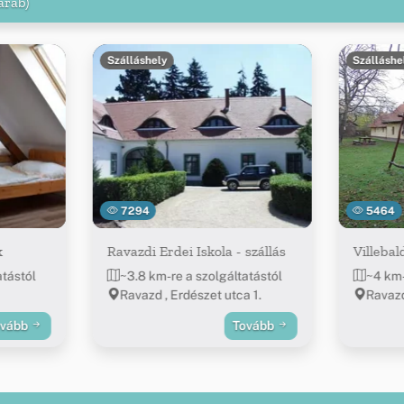
arab)
Szálláshely
Szálláshe
7294
5464
k
Ravazdi Erdei Iskola - szállás
Villeba
atástól
~3.8 km-re a szolgáltatástól
~4 km-
Ravazd , Erdészet utca 1.
Ravazd
ovább
Tovább