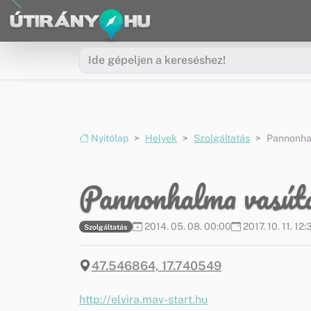
Ugrás a menüre
Ugrás a tartalomra
Nyitólap
Helyek
Szolgáltatás
Pannonhal
Pannonhalma vasút
2014. 05. 08. 00:00
2017. 10. 11. 12:
Szolgáltatás
47.546864, 17.740549
http://elvira.mav-start.hu