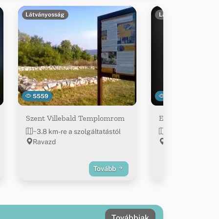
Látványosság
Látványosság
5559
5310
Szent Villebald Templomrom
Erdészeti Múzeu
~3.8 km-re a szolgáltatástól
~3.8 km-re a szo
Ravazd
Ravazd, Erdész u.
Tovább
Továbbiak