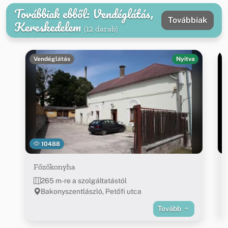
Továbbiak ebből: Vendéglátás,
Továbbiak
Kereskedelem
(12 darab)
Vendéglátás
Nyitva
10488
Főzőkonyha
265 m-re a szolgáltatástól
Bakonyszentlászló, Petőfi utca
Tovább