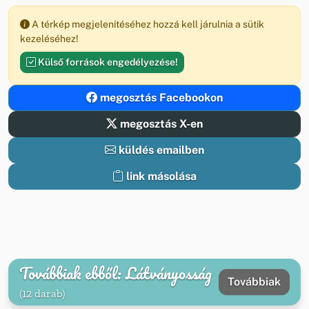
A térkép megjelenítéséhez hozzá kell járulnia a sütik
kezeléséhez!
Külső források engedélyezése!
megosztás Facebookon
megosztás X-en
küldés emailben
link másolása
Továbbiak ebből: Látványosság
Továbbiak
(12 darab)