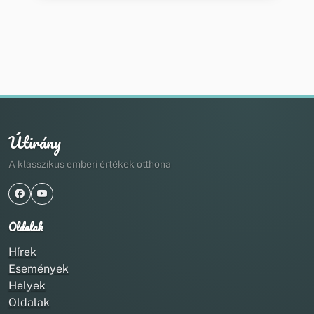
Útirány
A klasszikus emberi értékek otthona
Oldalak
Hírek
Események
Helyek
Oldalak