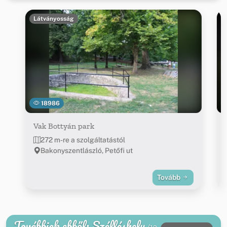
Látványosság
18986
Vak Bottyán park
272 m-re a szolgáltatástól
Bakonyszentlászló, Petőfi ut
Tovább
Továbbiak ebből: Szálláshely