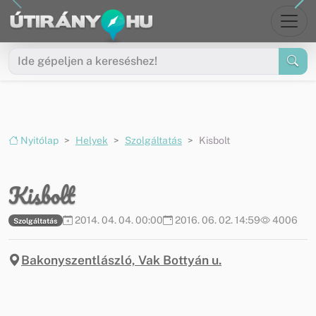
Ugrás a menüre
Ugrás a tartalomra
Nyitólap
Helyek
Szolgáltatás
Kisbolt
Kisbolt
2014. 04. 04. 00:00
2016. 06. 02. 14:59
4006
Szolgáltatás
Bakonyszentlászló, Vak Bottyán u.