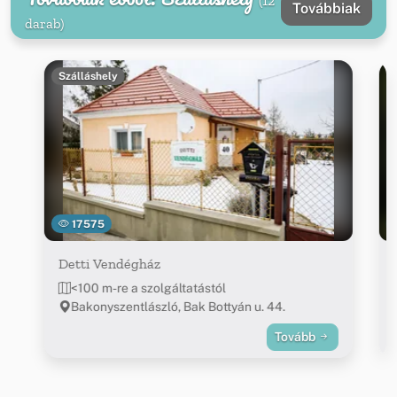
(12
Továbbiak
darab)
Szálláshely
17575
Detti Vendégház
<100 m-re a szolgáltatástól
Bakonyszentlászló, Bak Bottyán u. 44.
Tovább