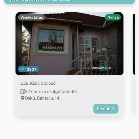
Vendéglátás
Nyitva
13807
Lila Akác Söröző
377 m-re a szolgáltatástól
Öskü, Bántai u. 14.
Tovább