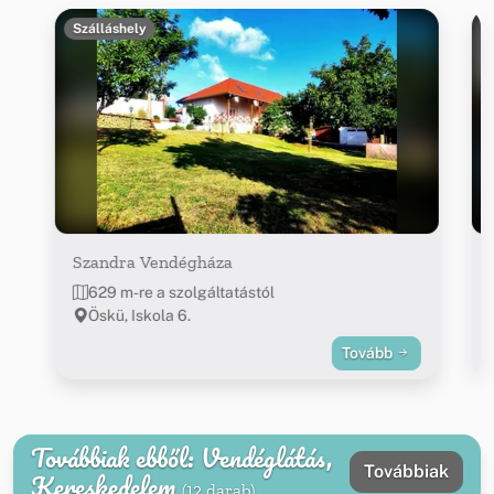
Szálláshely
Szandra Vendégháza
629 m-re a szolgáltatástól
Öskü, Iskola 6.
Tovább
Továbbiak ebből: Vendéglátás,
Továbbiak
Kereskedelem
(12 darab)