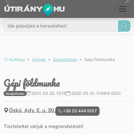
Ugrás a menüre
Ugrás a tartalomra
Nyitólap
Helyek
Szolgáltatás
Gépi földmunka
Gépi földmunka
2021. 02. 22. 13:15
2022. 05. 31. 11:09
6521
Szolgáltatás
Öskü, Ady. E. u. 30.
+36 20 444 9167
Tisztelettel várjuk a megrendelését!