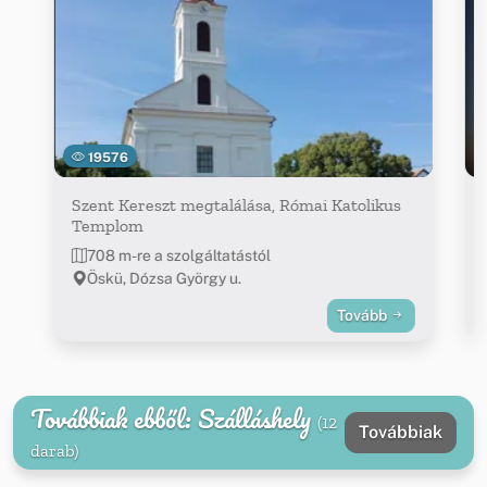
19576
Szent Kereszt megtalálása, Római Katolikus
Templom
708 m-re a szolgáltatástól
Öskü, Dózsa György u.
Tovább
Továbbiak ebből: Szálláshely
(12
Továbbiak
darab)