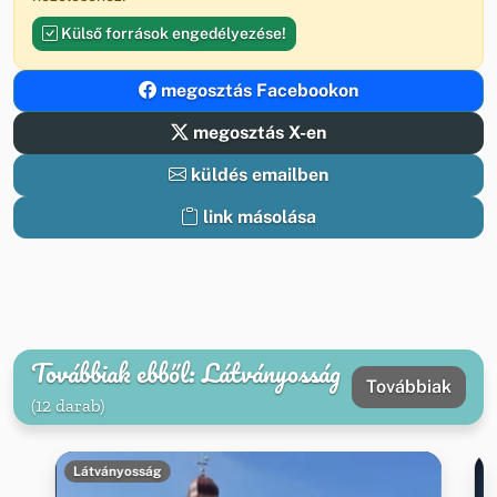
Külső források engedélyezése!
megosztás Facebookon
megosztás X-en
küldés emailben
link másolása
Továbbiak ebből: Látványosság
Továbbiak
(12 darab)
Látványosság