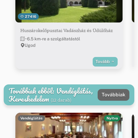
27416
Huszárokelőpusztai Vadászház és Üdülőház
~6.5 km-re a szolgáltatástól
Ugod
Tovább
Továbbiak ebből: Vendéglátás,
Továbbiak
Kereskedelem
(12 darab)
Vendéglátás
Nyitva