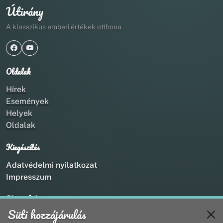
Útirány
A klasszikus emberi értékek otthona
Oldalak
Hírek
Események
Helyek
Oldalak
Kiegészítés
Adatvédelmi nyilatkozat
Impresszum
Kapcsolat
Süti hozzájárulás
+36 20 211 1888