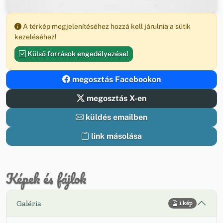
A térkép megjelenítéséhez hozzá kell járulnia a sütik
kezeléséhez!
Külső források engedélyezése!
megosztás Facebookon
megosztás X-en
küldés emailben
link másolása
Képek és fájlok
Galéria
1 kép