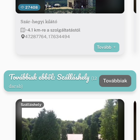
27408
Szár-hegyi kilátó
~4.1 km-re a szolgáltatástól
47.287764, 17.634494
Tovább
Továbbiak ebből: Szálláshely
(12
Továbbiak
darab)
Szálláshely