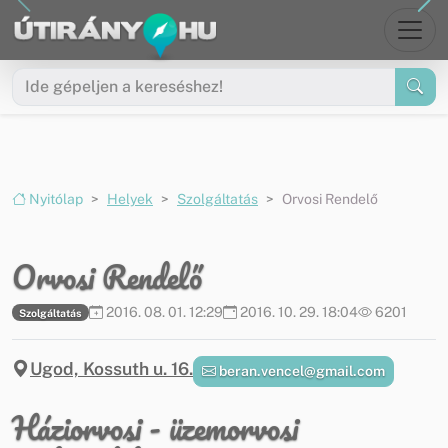
Ugrás a menüre
Ugrás a tartalomra
Nyitólap
Helyek
Szolgáltatás
Orvosi Rendelő
Orvosi Rendelő
2016. 08. 01. 12:29
2016. 10. 29. 18:04
6201
Szolgáltatás
Ugod, Kossuth u. 16.
beran.vencel@gmail.com
Háziorvosi - üzemorvosi