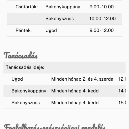
Csütörtök:
Bakonykoppány
9.00 - 10.00
Bakonyszücs
10.00 - 12.00
Péntek:
Ugod
9.00 - 12.00
Tanácsadás
Tanácsadás ideje:
Ugod
Minden hónap 2. és 4. szerda
12.00
Bakonykoppány
Minden hónap 4. kedd
14.00
Bakonyszücs
Minden hónap 4. kedd
15.00
Foglalkozás-egészségügyi rendelés