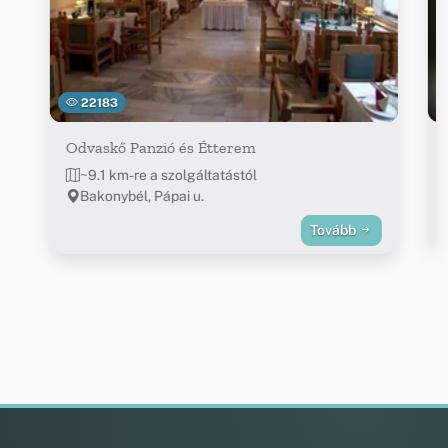
22183
Odvaskő Panzió és Étterem
~9.1 km-re a szolgáltatástól
Bakonybél, Pápai u.
Tovább