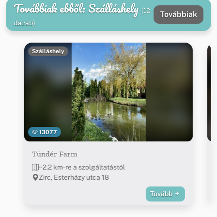
Továbbiak ebből: Szálláshely
(12
Továbbiak
darab)
Szálláshely
13077
Tündér Farm
~2.2 km-re a szolgáltatástól
Zirc, Esterházy utca 18
Tovább