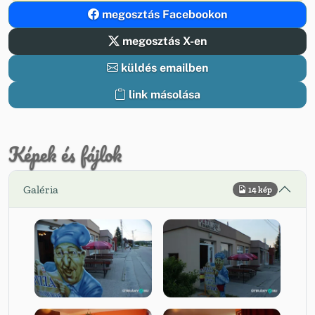
megosztás Facebookon
megosztás X-en
küldés emailben
link másolása
Képek és fájlok
Galéria
14 kép