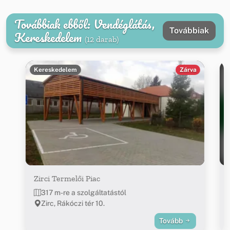
Továbbiak ebből: Vendéglátás,
Továbbiak
Kereskedelem
(12 darab)
Kereskedelem
Zárva
Zirci Termelői Piac
317 m-re a szolgáltatástól
Zirc, Rákóczi tér 10.
Tovább