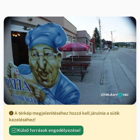
A térkép megjelenítéséhez hozzá kell járulnia a sütik
kezeléséhez!
Külső források engedélyezése!