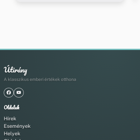
Útirány
A klasszikus emberi értékek otthona
Oldalak
Hírek
Események
Helyek