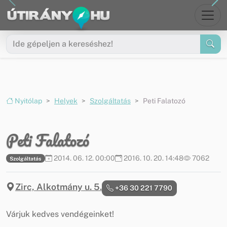
Ugrás a menüre
Ugrás a tartalomra
Nyitólap
Helyek
Szolgáltatás
Peti Falatozó
Peti Falatozó
2014. 06. 12. 00:00
2016. 10. 20. 14:48
7062
Szolgáltatás
Zirc, Alkotmány u. 5.
+36 30 221 7790
Várjuk kedves vendégeinket!