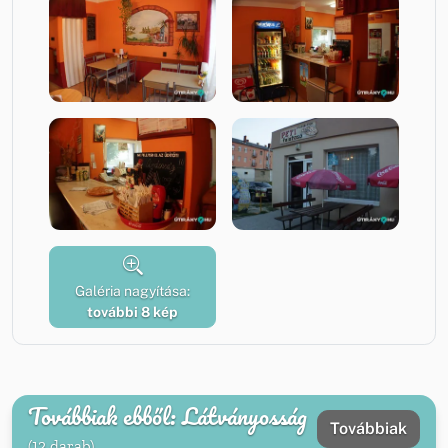
Galéria nagyítása:
további 8 kép
Továbbiak ebből: Látványosság
Továbbiak
(12 darab)