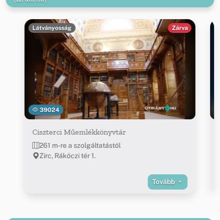
Látványosság
Zárva
39024
Ciszterci Műemlékkönyvtár
261 m-re a szolgáltatástól
Zirc, Rákóczi tér 1.
Tovább