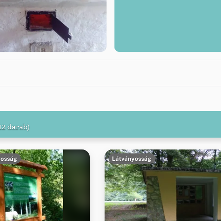
12 darab)
yosság
Látványosság