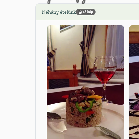
Néhány ételünk
18 kép