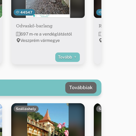
44547
30365
Odvaskő-barlang
Rablólovag-vár (
697 m-re a vendéglátástól
~1.1 km-re a ven
Veszprém vármegye
Veszprém várme
Tovább
Továbbiak
Szálláshely
Szálláshely