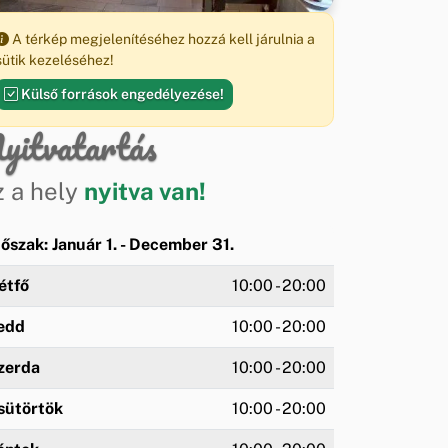
A térkép megjelenítéséhez hozzá kell járulnia a
sütik kezeléséhez!
Külső források engedélyezése!
yitvatartás
z a hely
nyitva van!
dőszak: Január 1. - December 31.
étfő
10:00 - 20:00
edd
10:00 - 20:00
zerda
10:00 - 20:00
sütörtök
10:00 - 20:00