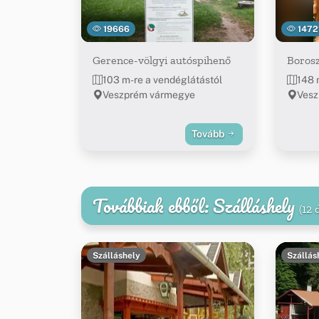
19666
1472
Gerence-völgyi autóspihenő
Boros
103 m-re a vendéglátástól
148 
Veszprém vármegye
Vesz
Tovább
Továbbiak ebből: Szálláshely
(12 
Szálláshely
Szállás