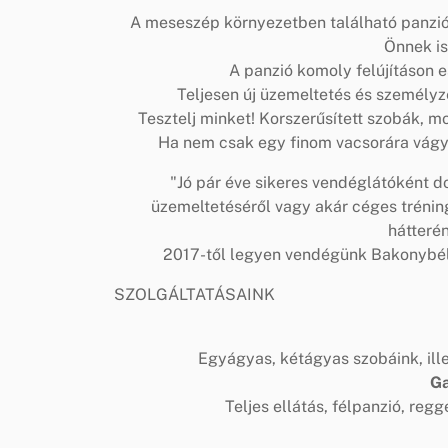
A meseszép környezetben található panzió a
Önnek is
A panzió komoly felújításon e
Teljesen új üzemeltetés és személy
Tesztelj minket! Korszerűsített szobák, 
Ha nem csak egy finom vacsorára vágyik
"Jó pár éve sikeres vendéglátóként d
üzemeltetéséről vagy akár céges trénin
hátterén
2017-től legyen vendégünk Bakonybélbe
SZOLGÁLTATÁSAINK
Egyágyas, kétágyas szobáink, ille
Ga
Teljes ellátás, félpanzió, reg