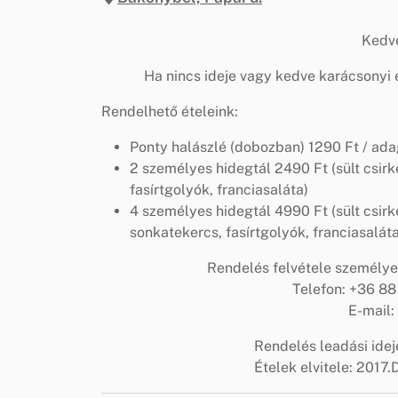
Kedv
Ha nincs ideje vagy kedve karácsonyi 
Rendelhető ételeink:
Ponty halászlé (dobozban) 1290 Ft / ad
2 személyes hidegtál 2490 Ft (sült csirk
fasírtgolyók, franciasaláta)
4 személyes hidegtál 4990 Ft (sült csir
sonkatekercs, fasírtgolyók, franciasaláta
Rendelés felvétele személye
Telefon: +36 88
E-mail:
Rendelés leadási idej
Ételek elvitele: 2017