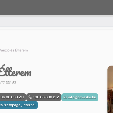
anzió és Étterem
Étterem
17
22183
36 88 830 211
+36 88 830 212
info@odvasko.hu
t/?ref=page_internal