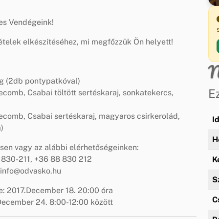
es Vendégeink!
ételek elkészítéséhez, mi megfőzzük Ön helyett!
N
ag (2db pontypatkóval)
E
ecomb, Csabai töltött sertéskaraj, sonkatekercs,
kecomb, Csabai sertéskaraj, magyaros csirkerolád,
I
)
H
sen vagy az alábbi elérhetőségeinken:
 830-211, +36 88 830 212
K
 info@odvasko.hu
S
e: 2017.December 18. 20:00 óra
C
.December 24. 8:00-12:00 között