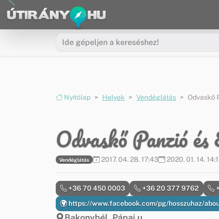
Ugrás a menüre
Ugrás a tartalomra
Nyitólap
Helyek
Vendéglátás
Odvaskő P
Odvaskő Panzió és 
2017. 04. 28. 17:43
2020. 01. 14. 14:
Vendéglátás
+36 70 450 0003
+36 20 377 9762
+
https://www.facebook.com/pg/hosszuhaz/abou
Bakonybél, Pápai u.