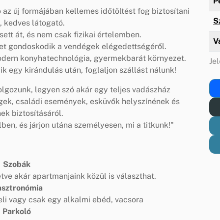
P
z új formájában kellemes időtöltést fog biztosítani
S
, kedves látogató.
sett át, és nem csak fizikai értelemben.
V
zet gondoskodik a vendégek elégedettségéről.
modern konyhatechnológia, gyermekbarát környezet.
Jel
 egy kirándulás után, foglaljon szállást nálunk!
olgozunk, legyen szó akár egy teljes vadászház
gek, családi események, esküvők helyszínének és
ek biztosításáról.
n, és járjon utána személyesen, mi a titkunk!"
Szobák
tve akár apartmanjaink közül is választhat.
sztronómia
geli vagy csak egy alkalmi ebéd, vacsora
Parkoló