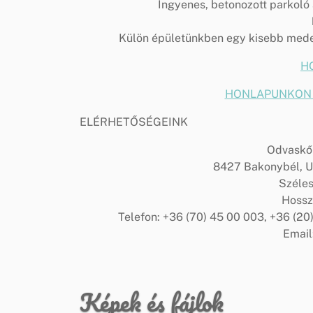
Ingyenes, betonozott parkoló 
Külön épületünkben egy kisebb meden
H
HONLAPUNKON me
ELÉRHETŐSÉGEINK
Odvaskő 
8427 Bakonybél, 
Széle
Hossz
Telefon: +36 (70) 45 00 003, +36 (20
Email:
Képek és fájlok