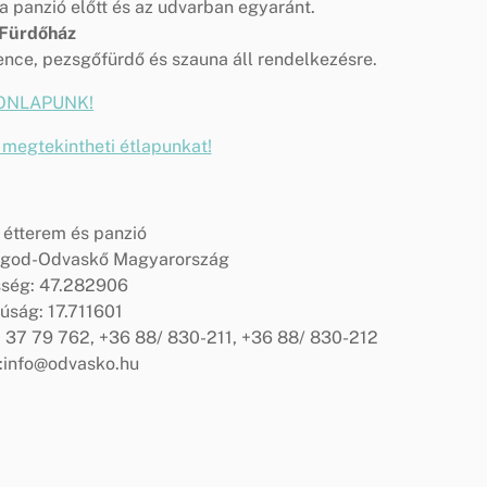
a panzió előtt és az udvarban egyaránt.
Fürdőház
ce, pezsgőfürdő és szauna áll rendelkezésre.
ONLAPUNK!
gtekintheti étlapunkat!
étterem és panzió
Ugod-Odvaskő Magyarország
sség: 47.282906
úság: 17.711601
) 37 79 762, +36 88/ 830-211, +36 88/ 830-212
info@odvasko.hu