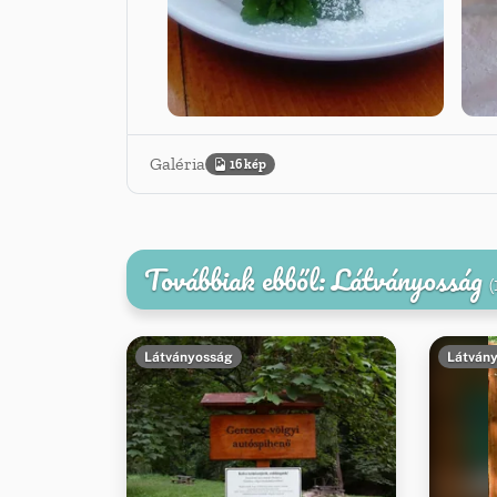
Galéria
16 kép
Továbbiak ebből: Látványosság
(
Látványosság
Látván