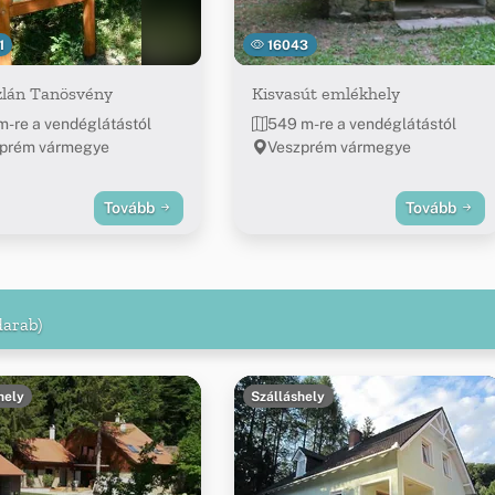
1
16043
zlán Tanösvény
Kisvasút emlékhely
m-re a vendéglátástól
549 m-re a vendéglátástól
prém vármegye
Veszprém vármegye
Tovább
Tovább
darab)
hely
Szálláshely