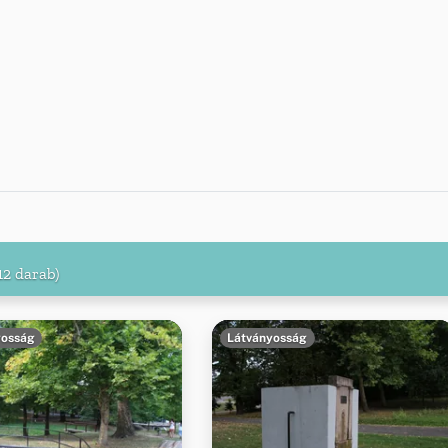
12 darab)
yosság
Látványosság