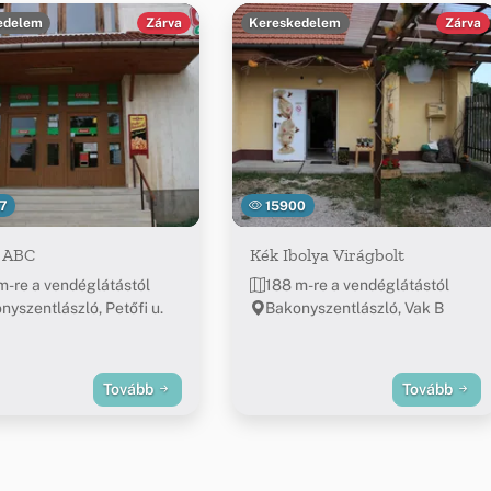
edelem
Zárva
Kereskedelem
Zárva
7
15900
 ABC
Kék Ibolya Virágbolt
m-re a vendéglátástól
188 m-re a vendéglátástól
nyszentlászló, Petőfi u.
Bakonyszentlászló, Vak B
Tovább
Tovább