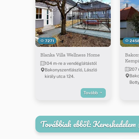
7271
245
Blanka Villa Wellness Home
Bakony
Kempi
104 m-re a vendéglátástól
207 
Bakonyszentlászló, László
Bako
király utca 124.
Botty
Tovább
Továbbiak ebből: Kereskedelem