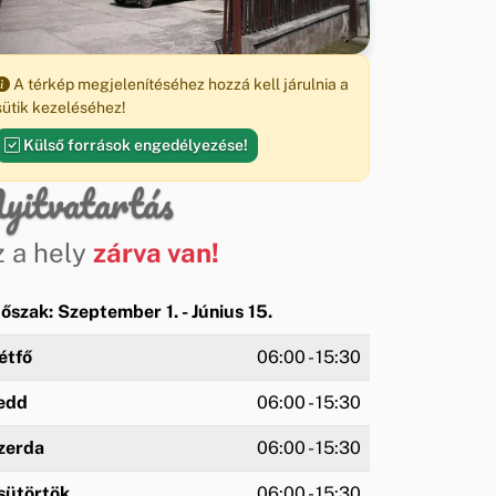
A térkép megjelenítéséhez hozzá kell járulnia a
sütik kezeléséhez!
Külső források engedélyezése!
yitvatartás
z a hely
zárva van!
dőszak: Szeptember 1. - Június 15.
étfő
06:00 - 15:30
edd
06:00 - 15:30
zerda
06:00 - 15:30
sütörtök
06:00 - 15:30