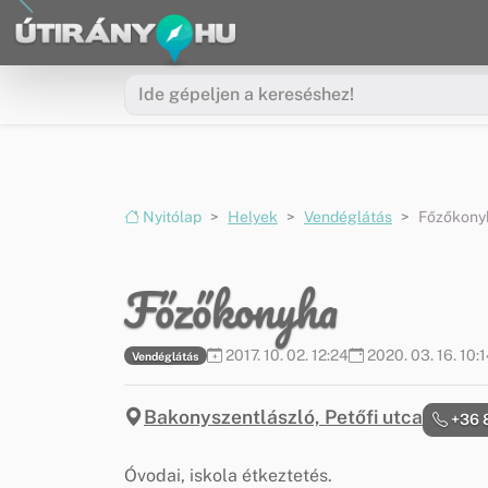
Ugrás a menüre
Ugrás a tartalomra
Nyitólap
Helyek
Vendéglátás
Főzőkony
Főzőkonyha
2017. 10. 02. 12:24
2020. 03. 16. 10:
Vendéglátás
Bakonyszentlászló, Petőfi utca
+36 
Óvodai, iskola étkeztetés.