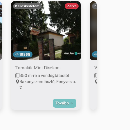
Kereskedelem
Zárva
Kereskedelem
19865
18921
Tomolák Mini Diszkont
Vegyesbolt
350 m-re a vendéglátástól
390 m-re a vend
Bakonyszentlászló, Fenyves u.
Bakonyszentlászl
7.
16
Tovább