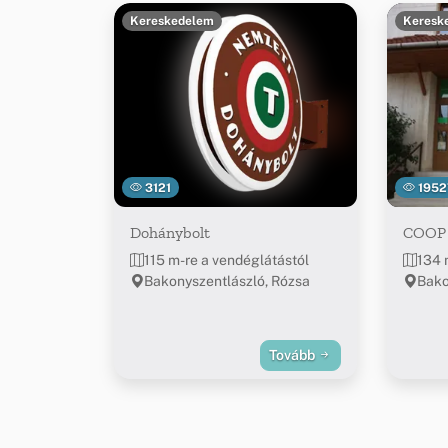
Kereskedelem
Keresk
3121
1952
Dohánybolt
COOP
115 m-re a vendéglátástól
134 
Bakonyszentlászló, Rózsa
Bako
Tovább