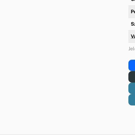
P
S
V
Jel