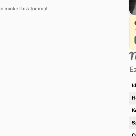
jon minket bizalommal.
N
E
I
H
K
S
C