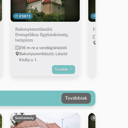
23873
30450
Bakonyszentlászlói
Hódos-éri viaduk
Evangélikus Egyházközség,
~2.4 km-re a ven
templom
47.369339, 17.8
216 m-re a vendéglátástól
Bakonyszentlászló, László
Király u. 1.
Tovább
Továbbiak
Szálláshely
Szálláshely