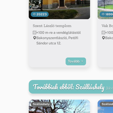
20223
1899
Szent László templom
Vak Bo
<100 m-re a vendéglátástól
<100
Bakonyszentlászló, Petőfi
Bako
Sándor utca 12.
Tovább
Továbbiak ebből: Szálláshely
(12 
Szálláshely
Szállás