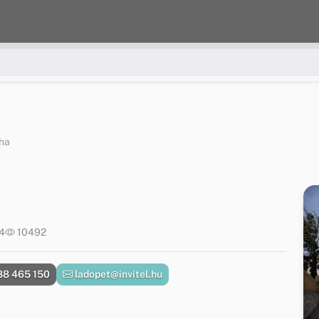
ha
14
10492
88 465 150
ladopet@invitel.hu