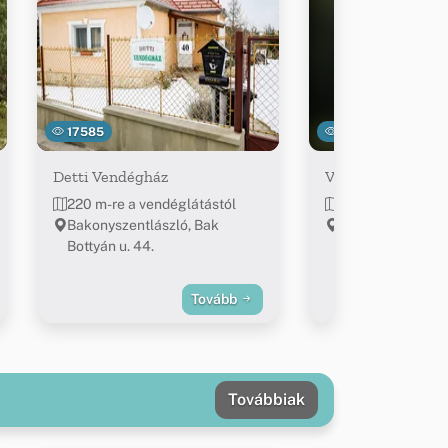
17585
15002
Detti Vendégház
VE-DI Vendégház
220 m-re a vendéglátástól
222 m-re a vendé
Bakonyszentlászló, Bak
Bakonyszentlász
Bottyán u. 44.
Bottyán u. 50.
Tovább
Továbbiak