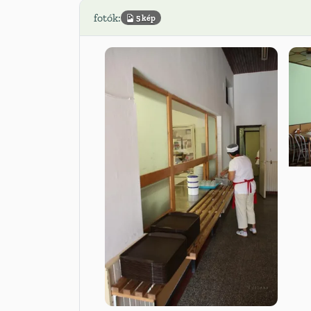
fotók:
5 kép