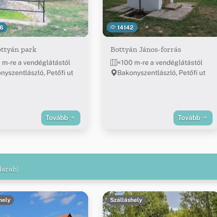
6
14142
ttyán park
Bottyán János-forrás
 m-re a vendéglátástól
<100 m-re a vendéglátástól
nyszentlászló, Petőfi ut
Bakonyszentlászló, Petőfi ut
Tovább
Tovább
darab)
hely
Szálláshely