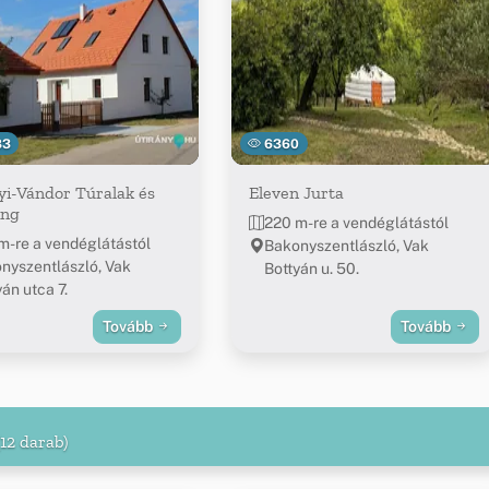
83
6360
i-Vándor Túralak és
Eleven Jurta
ng
220 m-re a vendéglátástól
m-re a vendéglátástól
Bakonyszentlászló, Vak
nyszentlászló, Vak
Bottyán u. 50.
án utca 7.
Tovább
Tovább
(12 darab)