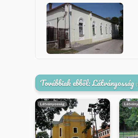
Továbbiak ebből: Látványosság
(
Látványosság
Látván