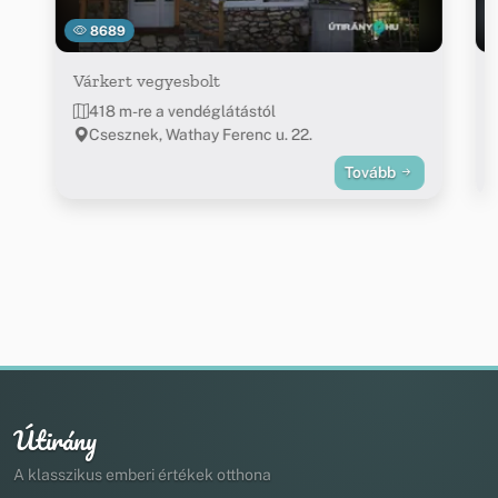
8689
Várkert vegyesbolt
418 m-re a vendéglátástól
Csesznek, Wathay Ferenc u. 22.
Tovább
Útirány
A klasszikus emberi értékek otthona