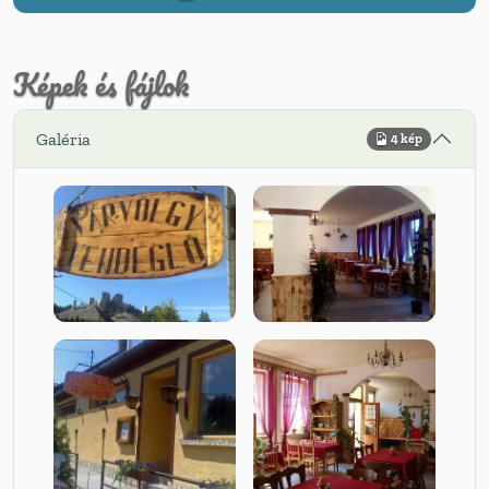
Képek és fájlok
Galéria
4 kép