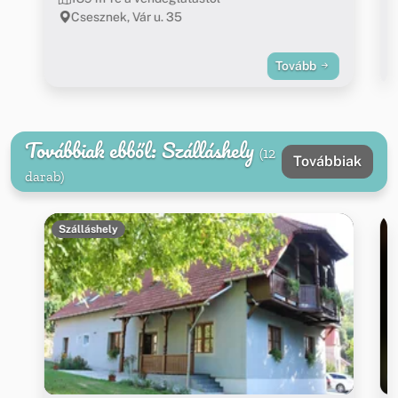
Csesznek, Vár u. 35
Tovább
Továbbiak ebből: Szálláshely
(12
Továbbiak
darab)
Szálláshely