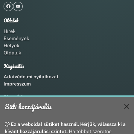
Oldalak
Hírek
Események
Helyek
Oldalak
Kiegészítés
Adatvédelmi nyilatkozat
Impresszum
Kapcsolat
Süti hozzájárulás
+36 20 211 1888
info@utirany.hu
webmaster@utirany.hu
Ez a weboldal sütiket használ. Kérjük, válassza ki a
8419 Csesznek, Vasút u.18.
kívánt hozzájárulási szintet.
Ha többet szeretne