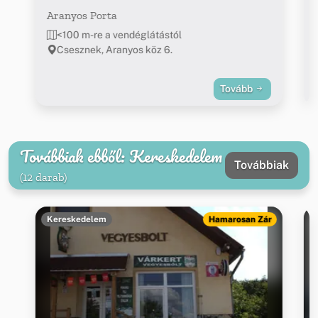
Aranyos Porta
<100 m-re a vendéglátástól
Csesznek, Aranyos köz 6.
Tovább
Továbbiak ebből: Kereskedelem
Továbbiak
(12 darab)
Kereskedelem
Hamarosan Zár