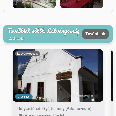
Továbbiak ebből: Látványosság
Továbbiak
(12 darab)
Látványosság
24421
Helytörténeti Gyűjtemény (Falumúzeum)
189 m-re a vendéglátástól