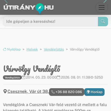
Ugrás a menüre
Ugrás a tartalomra
Nyitólap
Helyek
Vendéglátás
Várvölgy Vendéglő
Várvölgy Vendéglő
2014. 05. 23. 00:00
2026. 08. 01. 11:38
5250
Vendéglátás
Csesznek, Vár út 38.
+36 88 820 086
Honlap
Vendéglőnk a Cseszneki Vár-felé vezető út mellett a falu
közepén található. A Vártól mindössze 500m-re,