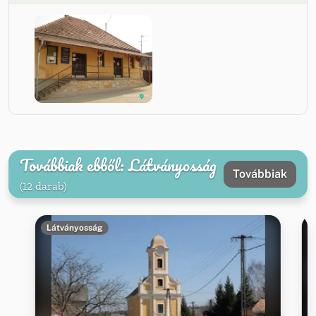
Továbbiak ebből: Látványosság
Továbbiak
(12 darab)
Látványosság