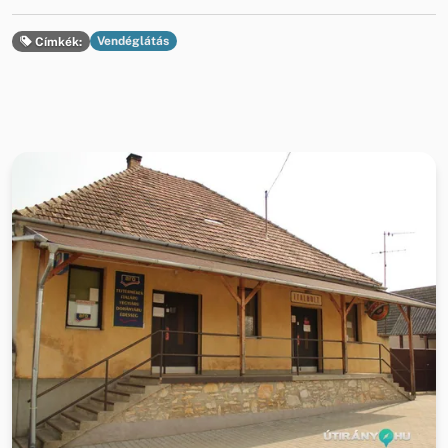
Vendéglátás
Címkék: