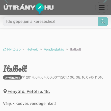
Ugrás a menüre
Ugrás a tartalomra
Nyitólap
Helyek
Vendéglátás
Italbolt
Italbolt
2014. 04. 04. 00:00
2017. 06. 08. 16:07
11016
Vendéglátás
Fenyőfő, Petőfi u. 18.
Várjuk kedves vendégeinket!