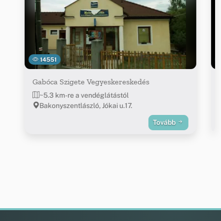
14551
Gabóca Szigete Vegyeskereskedés
~5.3 km-re a vendéglátástól
Bakonyszentlászló, Jókai u.17.
Tovább