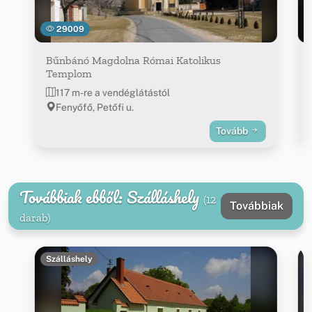
29009
Bűnbánó Magdolna Római Katolikus
Templom
117 m-re a vendéglátástól
Fenyőfő, Petőfi u.
Tovább
Továbbiak ebből: Szálláshely
(12
Továbbiak
darab)
Szálláshely