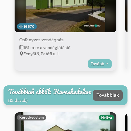
16570
Ősfenyves vendégház
151 m-re a vendéglátástól
Fenyőfő, Petőfi u. 1.
Tovább
Továbbiak ebből: Kereskedelem
Továbbiak
(12 darab)
Kereskedelem
Nyitva