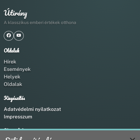
Útirány
A klasszikus emberi értékek otthona
Oldalak
Hírek
Események
Helyek
Oldalak
Kiegészítés
Adatvédelmi nyilatkozat
Impresszum
Kapcsolat