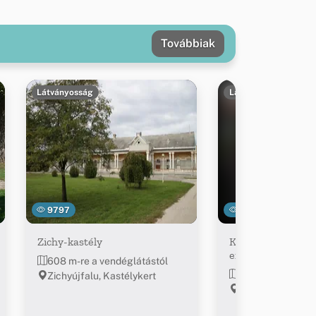
Továbbiak
Látványosság
Látványosság
9797
6728
Zichy-kastély
Kopjafa Lenkey t
emlékére
608 m-re a vendéglátástól
629 m-re a vend
Zichyújfalu, Kastélykert
Zichyújfalu, Len