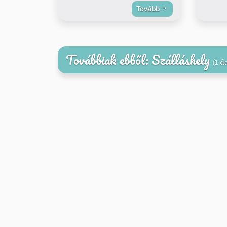
Tovább
Továbbiak ebből: Szálláshely
(1 d