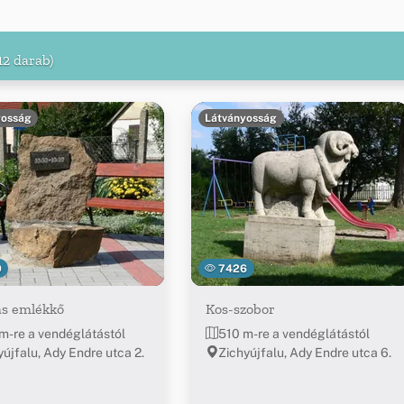
12 darab)
yosság
Látványosság
0
7426
as emlékkő
Kos-szobor
m-re a vendéglátástól
510 m-re a vendéglátástól
yújfalu, Ady Endre utca 2.
Zichyújfalu, Ady Endre utca 6.