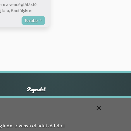
re a vendéglátástól
jfalu, Kastélykert
Tovább
Kapcsolat
+36 20 211 1888
info@utirany.hu
webmaster@utirany.hu
8419 Csesznek, Vasút u.18.
tudni olvassa el adatvédelmi