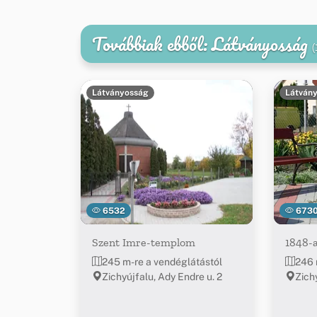
Továbbiak ebből: Látványosság
(
Látványosság
Látván
6532
673
Szent Imre-templom
1848-
245 m-re a vendéglátástól
246 
Zichyújfalu, Ady Endre u. 2
Zich