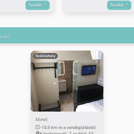
Tovább
Tovább
arab)
Szálláshely
Motel
~13.5 km-re a vendéglátástól
Kápolnásnyék, 7-es főút, 43-