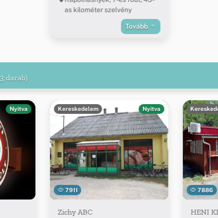
as kilométer szelvény
Tovább
(3 darab)
Nyitva
Kereskedelem
Nyitva
Keresked
7911
7886
Zichy ABC
HENI K