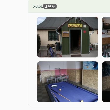
Fotók
6 kép