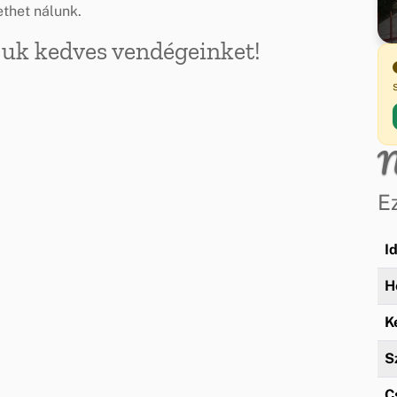
ethet nálunk.
rjuk kedves vendégeinket!
N
E
I
H
K
S
C