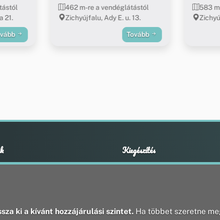
tástól
462 m-re a vendéglátástól
583 m-
a 21.
Zichyújfalu, Ady E. u. 13.
Zichyú
ovább
Tovább
k
Kiegészítés
Adatvédelmi nyilatkozat
ények
Impresszum
ek
ak
sza ki a kívánt hozzájárulási szintet.
Ha többet szeretne meg