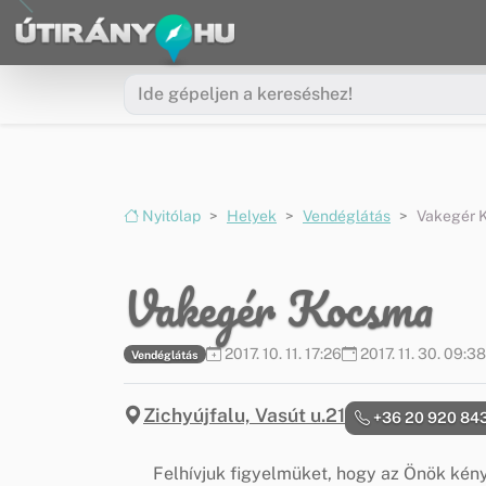
Ugrás a menüre
Ugrás a tartalomra
Nyitólap
Helyek
Vendéglátás
Vakegér 
Vakegér Kocsma
2017. 10. 11. 17:26
2017. 11. 30. 09:38
Vendéglátás
Zichyújfalu, Vasút u.21
+36 20 920 84
Felhívjuk figyelmüket, hogy az Önök kén