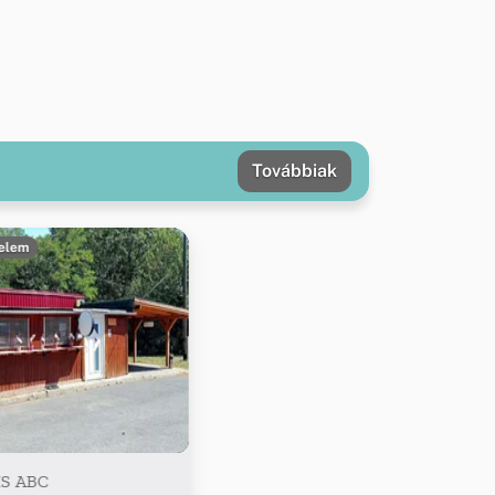
Továbbiak
elem
IS ABC