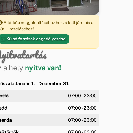
A térkép megjelenítéséhez hozzá kell járulnia a
sütik kezeléséhez!
Külső források engedélyezése!
yitvatartás
z a hely
nyitva van!
dőszak: Január 1. - December 31.
étfő
07:00 - 23:00
edd
07:00 - 23:00
zerda
07:00 - 23:00
sütörtök
07:00 - 23:00