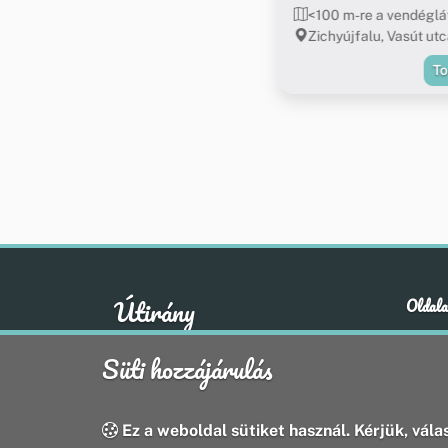
<100 m-re a vendéglá
Zichyújfalu, Vasút utc
T
Útirány
Oldala
Hírek
A klasszikus emberi értékek otthona
Süti hozzájárulás
Esem
Hely
Oldal
Ez a weboldal sütiket használ. Kérjük, válas