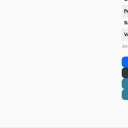
P
S
V
Jel