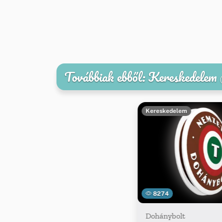
Továbbiak ebből: Kereskedelem
Kereskedelem
8274
Dohánybolt