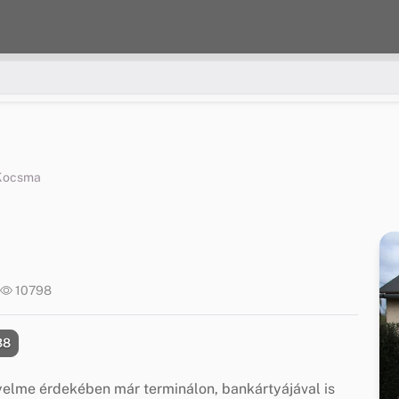
Kocsma
10798
38
yelme érdekében már terminálon, bankártyájával is