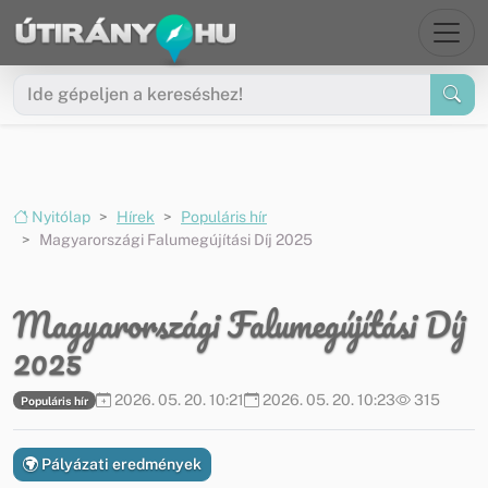
Ugrás a menüre
Ugrás a tartalomra
Nyitólap
Hírek
Populáris hír
Magyarországi Falumegújítási Díj 2025
Magyarországi Falumegújítási Díj
2025
2026. 05. 20. 10:21
2026. 05. 20. 10:23
315
Populáris hír
Pályázati eredmények