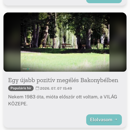
Egy újabb pozitív megélés Bakonybélben
Populáris hír
2026. 07. 07 15:49
Nekem 1983 óta, mióta először ott voltam, a VILÁG
KÖZEPE.
Elolvasom