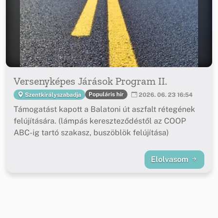
Versenyképes Járások Program II.
Populáris hír
Szentkirályszabadja
2026. 06. 23 16:54
Támogatást kapott a Balatoni út aszfalt rétegének
felújítására. (lámpás kereszteződéstől az COOP
ABC-ig tartó szakasz, buszöblök felújítása)
Elolvasom