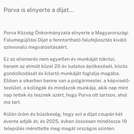
Porva is elnyerte a díjat...
Porva Község Önkormányzata elnyerte a Magyarországi
Falumegújítási Díjat a fenntartható falufejlesztés kiváló
színvonalú megvalósításáért.
Ez az elismerés nem egyetlen év munkáját tükrözi,
hanem az elmúlt közel 20 év tudatos építkezését, közös
gondolkodását és kitartó munkáját foglalja magába.
Ebben a sikerben benne van a polgármester, a képviselő-
testület, a kollégák és mindazok munkája, akik nap mint
nap tettek és tesznek azért, hogy Porva ott tartson, ahol
ma tart.
Külön öröm és büszkeség, hogy ezt a díjat csupán két
évente adják át, és 2025. évben összesen mindössze 19
település mérettette meg magát országos szinten.