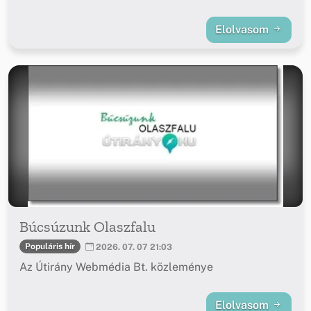
Elolvasom
Búcsúzunk Olaszfalu
Populáris hír
2026. 07. 07 21:03
Az Útirány Webmédia Bt. közleménye
Elolvasom