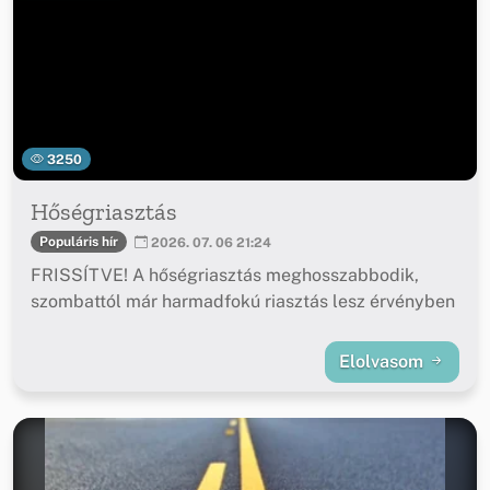
3250
Hőségriasztás
Populáris hír
2026. 07. 06 21:24
FRISSÍTVE! A hőségriasztás meghosszabbodik,
szombattól már harmadfokú riasztás lesz érvényben
Elolvasom