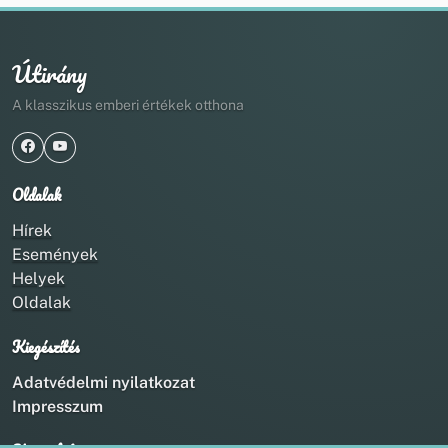
Útirány
A klasszikus emberi értékek otthona
Oldalak
Hírek
Események
Helyek
Oldalak
Kiegészítés
Adatvédelmi nyilatkozat
Impresszum