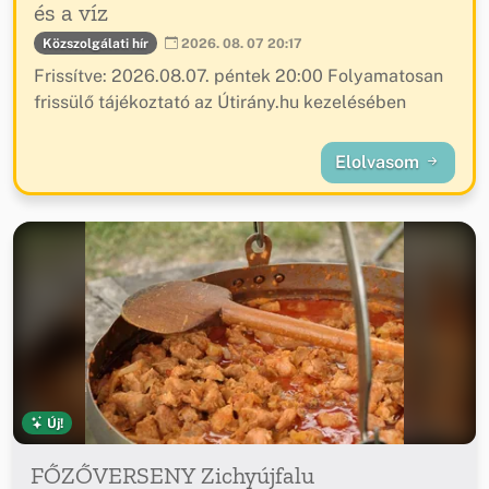
és a víz
Közszolgálati hír
2026. 08. 07 20:17
Frissítve: 2026.08.07. péntek 20:00 Folyamatosan
frissülő tájékoztató az Útirány.hu kezelésében
Elolvasom
Új!
FŐZŐVERSENY Zichyújfalu