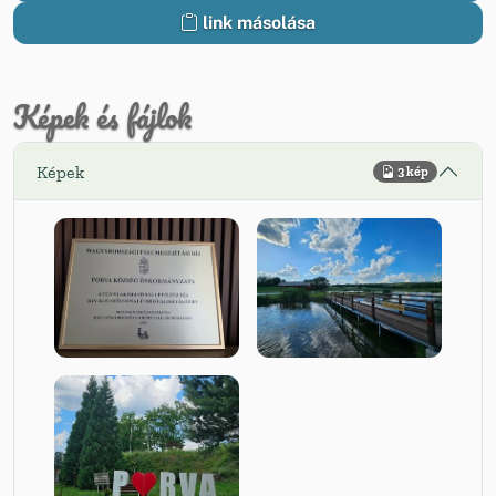
link másolása
Képek és fájlok
Képek
3 kép