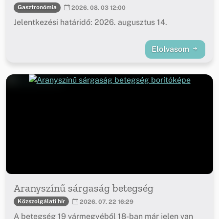
Gasztronómia
2026. 08. 03 12:00
Jelentkezési határidő: 2026. augusztus 14.
Elolvasom
Aranyszínű sárgaság betegség
Közszolgálati hír
2026. 07. 22 16:29
A betegség 19 vármegyéből 18-ban már jelen van