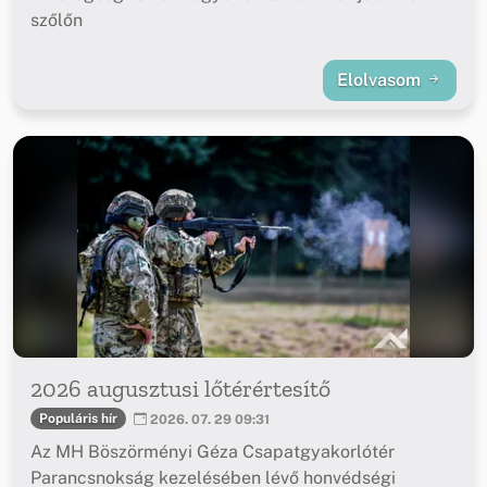
szőlőn
Elolvasom
2026 augusztusi lőtérértesítő
Populáris hír
2026. 07. 29 09:31
Az MH Böszörményi Géza Csapatgyakorlótér
Parancsnokság kezelésében lévő honvédségi