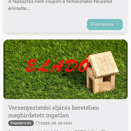
A fejlesztés nem csupán a felhasználói felületet
érintette...
Elolvasom
Versenyeztetési eljárás keretében
meghirdetett ingatlan
Populáris hír
2026. 06. 26 14:01