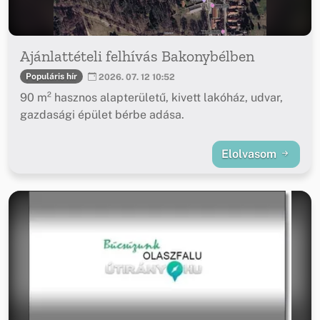
Ajánlattételi felhívás Bakonybélben
Populáris hír
2026. 07. 12 10:52
90 m² hasznos alapterületű, kivett lakóház, udvar,
gazdasági épület bérbe adása.
Elolvasom