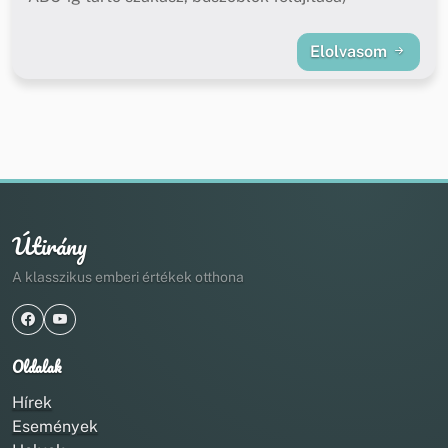
Elolvasom
Útirány
A klasszikus emberi értékek otthona
Oldalak
Hírek
Események