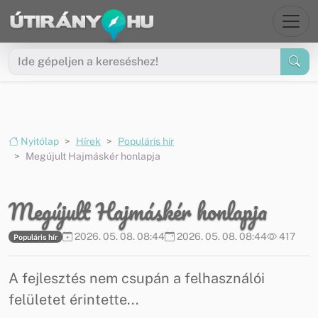
Ugrás a menüre
Ugrás a tartalomra
Nyitólap
Hírek
Populáris hír
Megújult Hajmáskér honlapja
Megújult Hajmáskér honlapja
2026. 05. 08. 08:44
2026. 05. 08. 08:44
417
Populáris hír
A fejlesztés nem csupán a felhasználói
felületet érintette...