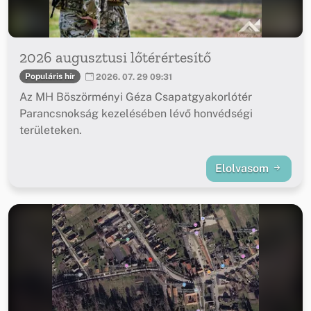
2026 augusztusi lőtérértesítő
Populáris hír
2026. 07. 29 09:31
Az MH Böszörményi Géza Csapatgyakorlótér
Parancsnokság kezelésében lévő honvédségi
területeken.
Elolvasom