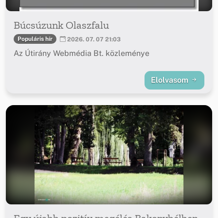
Búcsúzunk Olaszfalu
Populáris hír
2026. 07. 07 21:03
Az Útirány Webmédia Bt. közleménye
Elolvasom