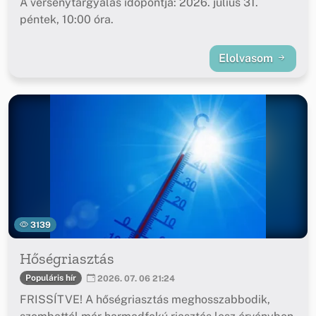
A versenytárgyalás időpontja: 2026. július 31.
péntek, 10:00 óra.
Elolvasom
3139
Hőségriasztás
Populáris hír
2026. 07. 06 21:24
FRISSÍTVE! A hőségriasztás meghosszabbodik,