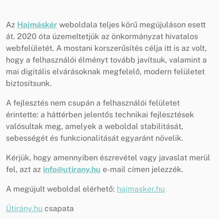
Az
Hajmáskér
weboldala teljes körű megújuláson esett
át. 2020 óta üzemeltetjük az önkormányzat hivatalos
webfelületét. A mostani korszerűsítés célja itt is az volt,
hogy a felhasználói élményt tovább javítsuk, valamint a
mai digitális elvárásoknak megfelelő, modern felületet
biztosítsunk.
A fejlesztés nem csupán a felhasználói felületet
érintette: a háttérben jelentős technikai fejlesztések
valósultak meg, amelyek a weboldal stabilitását,
sebességét és funkcionalitását egyaránt növelik.
Kérjük, hogy amennyiben észrevétel vagy javaslat merül
fel, azt az
info@utirany.hu
e-mail címen jelezzék.
A megújult weboldal elérhető:
hajmasker.hu
Útirány.hu
csapata