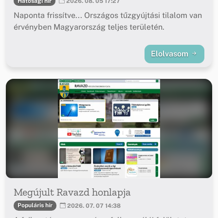
Hatósági hír
2026. 08. 05 17:27
Naponta frissítve... Országos tűzgyújtási tilalom van
érvényben Magyarország teljes területén.
Elolvasom
Megújult Ravazd honlapja
Populáris hír
2026. 07. 07 14:38