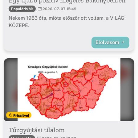
Egy újabb pozitív megélés Bakonybélben
Populáris hír
2026. 07. 07 15:49
Nekem 1983 óta, mióta először ott voltam, a VILÁG
KÖZEPE.
Elolvasom
Frissítve!
Tűzgyújtási tilalom