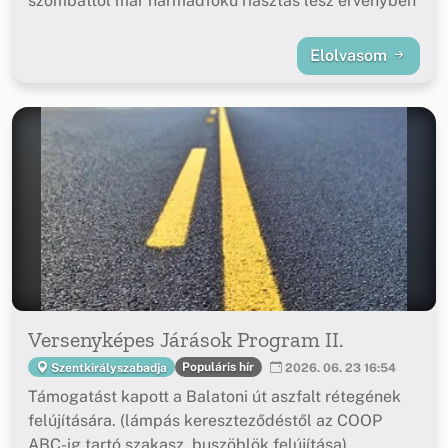
szombattól már harmadfokú riasztás lesz érvényben
Elolvasom
Versenyképes Járások Program II.
Populáris hír
Szentkirályszabadja
2026. 06. 23 16:54
Támogatást kapott a Balatoni út aszfalt rétegének
felújítására. (lámpás kereszteződéstől az COOP
ABC-ig tartó szakasz, buszöblök felújítása)