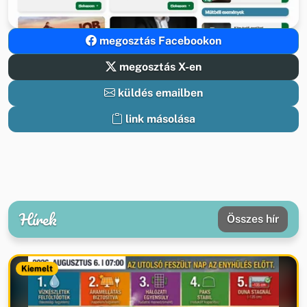
megosztás Facebookon
megosztás X-en
küldés emailben
link másolása
Hírek
Összes hír
Kiemelt