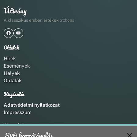
Útirány
A klasszikus emberi értékek otthona
Oldalak
Hírek
Események
Helyek
Oldalak
Kiegészítés
Adatvédelmi nyilatkozat
Impresszum
Kapcsolat
Süti hozzájárulás
+36 20 211 1888