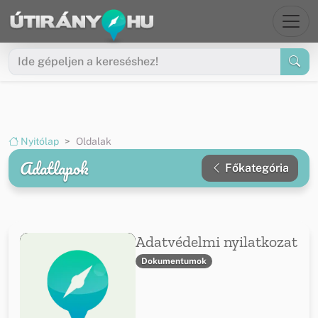
Ugrás a menüre
Ugrás a tartalomra
Nyitólap
Oldalak
Adatlapok
Főkategória
Adatvédelmi nyilatkozat
Dokumentumok